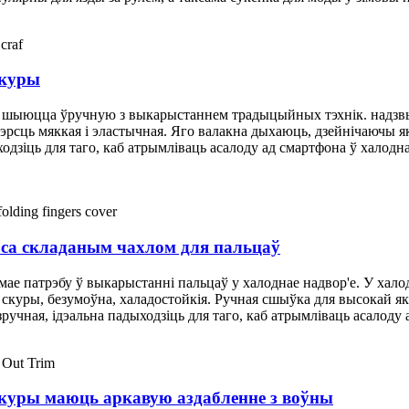
скуры
 шыюцца ўручную з выкарыстаннем традыцыйных тэхнік. надзвыч
сць мяккая і эластычная. Яго валакна дыхаюць, дзейнічаючы як
одзіць для таго, каб атрымліваць асалоду ад смартфона ў халодна
 са складаным чахлом для пальцаў
 мае патрэбу ў выкарыстанні пальцаў у халоднае надвор'е. У ха
й скуры, безумоўна, халадостойкія. Ручная сшыўка для высокай як
зручная, ідэальна падыходзіць для таго, каб атрымліваць асалоду
скуры маюць аркавую аздабленне з воўны