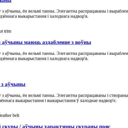
чыны
 з аўчыны, ён вельмі танны. Элегантна распрацаваны і выраблен
дзённага выкарыстання і халоднага надвор'я.
 з аўчыны маюць аздабленне з воўны
 з аўчыны, ён вельмі танны. Элегантна распрацаваны і выраблен
дзённага выкарыстання і халоднага надвор'я.
ц з аўчыны
 з аўчыны, ён вельмі танны. Элегантна распрацаваны і створаны 
зённага выкарыстання і выкарыстання ў халоднае надвор'е.
й скуры / аўчыны характэрны скураны пояс