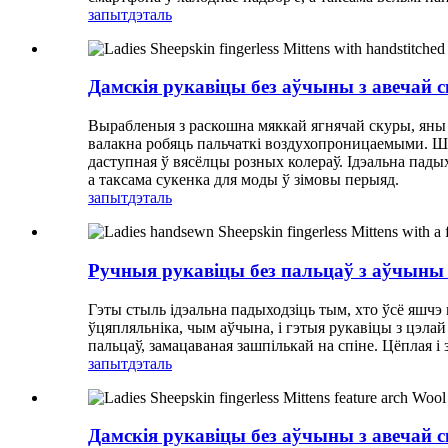
запыт
дэталь
Дамскія рукавіцы без аўчыны з авечай 
Вырабленыя з раскошна мяккай ягнячай скуры, яны
валакна робяць пальчаткі воздухопроницаемыми. Шэр
даступная ў вясёлцы розных колераў. Ідэальна падых
а таксама сукенка для моды ў зімовы перыяд.
запыт
дэталь
Ручныя рукавіцы без пальцаў з аўчыны
Гэты стыль ідэальна падыходзіць тым, хто ўсё яшчэ
ўцяпляльніка, чым аўчына, і гэтыя рукавіцы з цэла
пальцаў, замацаваная зашпількай на спіне. Цёплая і 
запыт
дэталь
Дамскія рукавіцы без аўчыны з авечай 