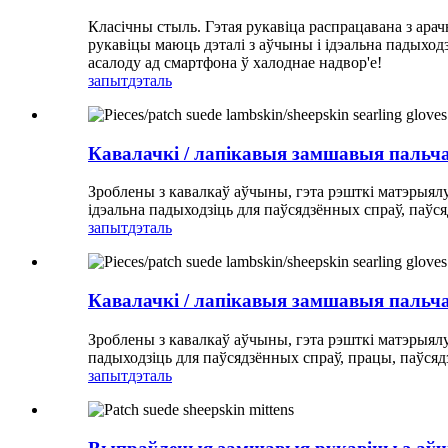
Класічны стыль. Гэтая рукавіца распрацавана з арач
рукавіцы маюць дэталі з аўчыны і ідэальна падыходз
асалоду ад смартфона ў халоднае надвор'е!
запыт
дэталь
Кавалачкі / лапікавыя замшавыя пальча
Зроблены з кавалкаў аўчыны, гэта рэшткі матэрыялу
ідэальна падыходзіць для паўсядзённых спраў, паўся
запыт
дэталь
Кавалачкі / лапікавыя замшавыя пальча
Зроблены з кавалкаў аўчыны, гэта рэшткі матэрыялу
падыходзіць для паўсядзённых спраў, працы, паўсяд
запыт
дэталь