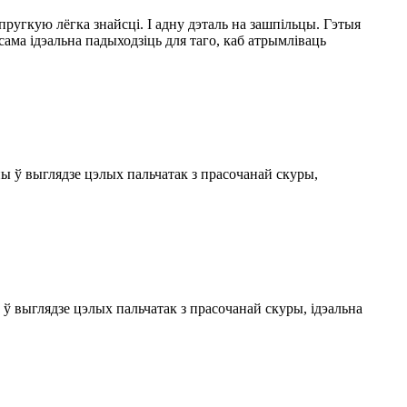
пругкую лёгка знайсці. І адну дэталь на зашпільцы. Гэтыя
сама ідэальна падыходзіць для таго, каб атрымліваць
ы ў выглядзе цэлых пальчатак з прасочанай скуры,
ў выглядзе цэлых пальчатак з прасочанай скуры, ідэальна