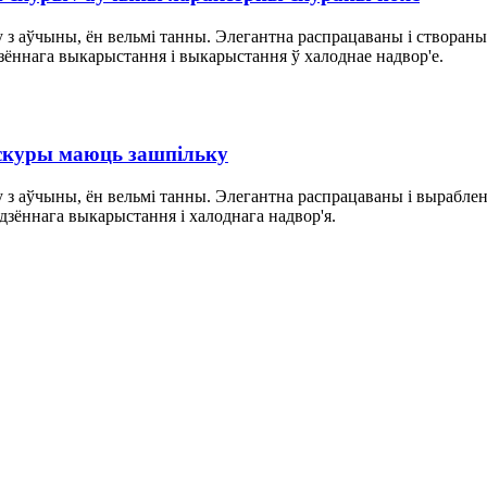
 з аўчыны, ён вельмі танны. Элегантна распрацаваны і створаны 
зённага выкарыстання і выкарыстання ў халоднае надвор'е.
 скуры маюць зашпільку
 з аўчыны, ён вельмі танны. Элегантна распрацаваны і выраблен
дзённага выкарыстання і халоднага надвор'я.