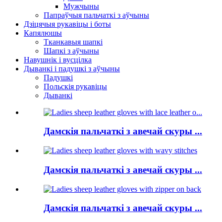
Мужчыны
Папраўчыя пальчаткі з аўчыны
Дзіцячыя рукавіцы і боты
Капялюшы
Тканкавыя шапкі
Шапкі з аўчыны
Навушнік і вусцілка
Дыванкі і падушкі з аўчыны
Падушкі
Польскія рукавіцы
Дыванкі
Дамскія пальчаткі з авечай скуры ...
Дамскія пальчаткі з авечай скуры ...
Дамскія пальчаткі з авечай скуры ...