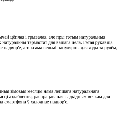
ай цёплая і трывалая, але пры гэтым натуральныя
 натуральны тэрмастат для вашага цела. Гэтая рукавіца
е надвор'е, а таксама вельмі папулярны для язды за рулём,
лодныя зімовыя месяцы няма лепшага натуральнага
асці аздаблення, распрацаваная з адкідным вечкам для
 ад смартфона ў халоднае надвор'е.