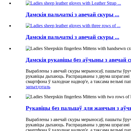
Дамскія пальчаткі з авечай скуры ...
Дамскія пальчаткі з авечай скуры ...
Дамскія рукавіцы без аўчыны з авечай 
Выраблены з авечай скуры мерыносаў, пашыты ўруч
рукавіцы дыхаюць. Распрацаваны з двума шэрагамі р
смартфона ў халоднае надвор'е, а таксама вельмі па
запыт
дэталь
Рукавіцы без пальцаў для жанчын з аўч
Выраблены з авечай скуры мерыносаў, пашыты ўруч
рукавіцы дыхаюць. Распрацаваны з двума шэрагамі р
смартфона ў халоднае надвор'е, а таксама вельмі па