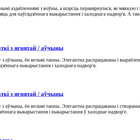
нымі аздабленнямі з воўны, а шэрсць перавярнулася, яе мяккую і 
яць для паўсядзённага выкарыстання і халоднага надвор'я. А так
ткі з ягнятай / аўчыны
 з аўчыны, ён вельмі танны. Элегантна распрацаваны і выраблен
дзённага выкарыстання і халоднага надвор'я.
ткі з ягнятай / аўчыны
 з аўчыны, ён вельмі танны. Элегантна распрацаваны і створаны 
зённага выкарыстання і выкарыстання ў халоднае надвор'е.