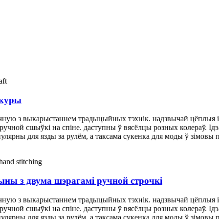
скуры
ную з выкарыстаннем традыцыйных тэхнік. надзвычай цёплыя і 
учной сшыўкі на спіне. даступны ў вясёлцы розных колераў. Ідэа
пулярны для язды за рулём, а таксама сукенка для моды ў зімовы 
ыны з двума шэрагамі ручной строчкі
ную з выкарыстаннем традыцыйных тэхнік. надзвычай цёплыя і 
учной сшыўкі на спіне. даступны ў вясёлцы розных колераў. Ідэа
пулярны для язды за рулём, а таксама сукенка для моды ў зімовы 