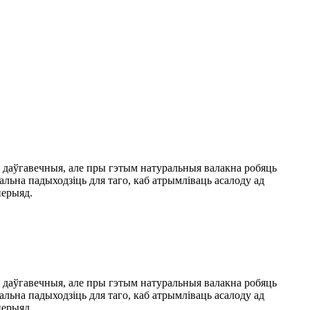
даўгавечныя, але пры гэтым натуральныя валакна робяць
льна падыходзіць для таго, каб атрымліваць асалоду ад
перыяд.
даўгавечныя, але пры гэтым натуральныя валакна робяць
льна падыходзіць для таго, каб атрымліваць асалоду ад
перыяд.