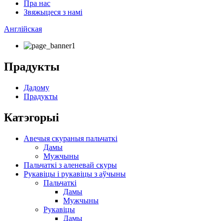
Пра нас
Звяжыцеся з намі
Англійская
Прадукты
Дадому
Прадукты
Катэгорыі
Авечыя скураныя пальчаткі
Дамы
Мужчыны
Пальчаткі з аленевай скуры
Рукавіцы і рукавіцы з аўчыны
Пальчаткі
Дамы
Мужчыны
Рукавіцы
Дамы