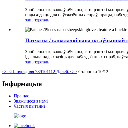
Зроблены з кавалкаў аўчыны, гэта рэшткі матэрыялу
падыходзіць для паўсядзённых спраў, працы, паўсяд
запыт
дэталь
Патчаты / кавалачкі напа на аўчыннай
Зроблены з кавалкаў аўчыны, гэта рэшткі матэрыялу
ідэальна падыходзіць для паўсядзённых спраў, паўся
запыт
дэталь
<<
<Папярэдняя
7
8
9
10
11
12
Далей>
>>
Старонка 10/12
Інфармацыя
Пра нас
Звяжыцеся з намі
Частыя пытанні