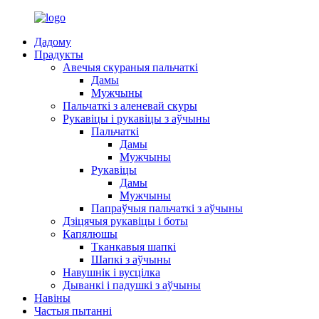
Дадому
Прадукты
Авечыя скураныя пальчаткі
Дамы
Мужчыны
Пальчаткі з аленевай скуры
Рукавіцы і рукавіцы з аўчыны
Пальчаткі
Дамы
Мужчыны
Рукавіцы
Дамы
Мужчыны
Папраўчыя пальчаткі з аўчыны
Дзіцячыя рукавіцы і боты
Капялюшы
Тканкавыя шапкі
Шапкі з аўчыны
Навушнік і вусцілка
Дыванкі і падушкі з аўчыны
Навіны
Частыя пытанні