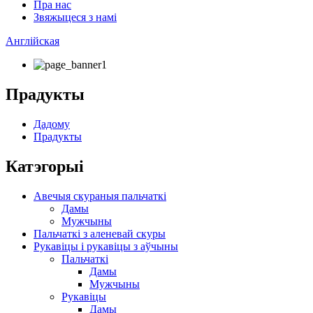
Пра нас
Звяжыцеся з намі
Англійская
Прадукты
Дадому
Прадукты
Катэгорыі
Авечыя скураныя пальчаткі
Дамы
Мужчыны
Пальчаткі з аленевай скуры
Рукавіцы і рукавіцы з аўчыны
Пальчаткі
Дамы
Мужчыны
Рукавіцы
Дамы