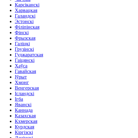
Карсіканскі
Харвацкая
Галандскі
Эстонскі
Філіпінская
Фінскі
Фрызская
Галіцкі
Грузінскі
Гуджаратская
Гаіцянскі
Хаўса
Гавайская
Іўрыт
Хмонг
Венгерская
Ісландскі
Ігба
Яванскі
Каннада
Казахская
Кхмерская
Курдская
Кіргізскі
Лацінскі