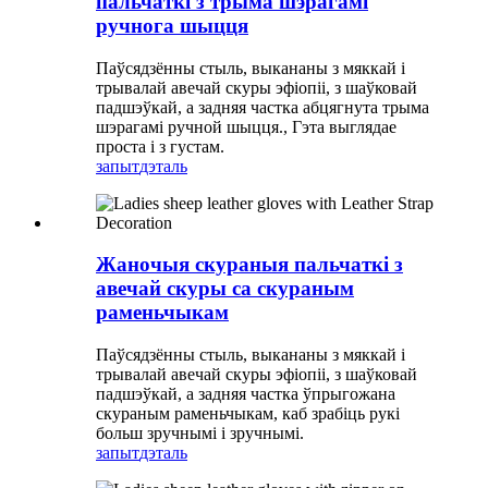
пальчаткі з трыма шэрагамі
ручнога шыцця
Паўсядзённы стыль, выкананы з мяккай і
трывалай авечай скуры эфіопіі, з шаўковай
падшэўкай, а задняя частка абцягнута трыма
шэрагамі ручной шыцця., Гэта выглядае
проста і з густам.
запыт
дэталь
Жаночыя скураныя пальчаткі з
авечай скуры са скураным
раменьчыкам
Паўсядзённы стыль, выкананы з мяккай і
трывалай авечай скуры эфіопіі, з шаўковай
падшэўкай, а задняя частка ўпрыгожана
скураным раменьчыкам, каб зрабіць рукі
больш зручнымі і зручнымі.
запыт
дэталь