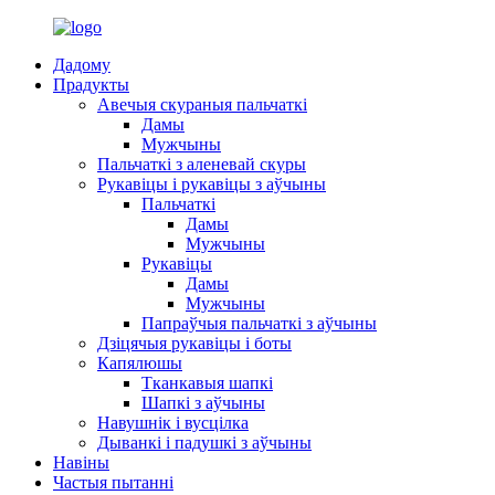
Дадому
Прадукты
Авечыя скураныя пальчаткі
Дамы
Мужчыны
Пальчаткі з аленевай скуры
Рукавіцы і рукавіцы з аўчыны
Пальчаткі
Дамы
Мужчыны
Рукавіцы
Дамы
Мужчыны
Папраўчыя пальчаткі з аўчыны
Дзіцячыя рукавіцы і боты
Капялюшы
Тканкавыя шапкі
Шапкі з аўчыны
Навушнік і вусцілка
Дыванкі і падушкі з аўчыны
Навіны
Частыя пытанні