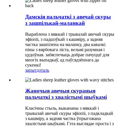
Дамскія пальчаткі з авечай скуры
з зашпількай-маланкай
Выраблена з мяккай і трывалай авечай скуры
эфіопіі, з падшэўкай з кашміру, а задняя
частка зашпілена на маланку, два кавалкі
піны з вярбовага ліста, вельмі разумная і
цудоўная. забяспечыць добрае пачуццё для
многіх выпадкаў, ад паўсядзённага да
сукенкі!
запыт
дэталь
Жаночыя авечыя скураныя
пальчаткі з хвалістымі шыўкамі
Класічны стыль, выкананы з мяккай і
трывалай авечай скуры эфіопіі, з падкладкай
з кашміру, а задняя частка ўпрыгожана
хвалістымі шыўкамі. Гэта выглядае проста і з