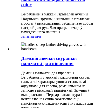
спіне
Выраблены з мяккай і трывалай аўчыны ，
Надзвычай зручны, няшчыльна прылегае і
просты ў выкарыстанні, забяспечвае добры
настрой для рук. Для працы, вечароў і
паўсядзённага нашэння!
запыт
дэталь
Дамскія авечыя скураныя
пальчаткі для кіравання
Дамскія пальчаткі для кіравання.
Вырабленыя з мяккай і расцяжнай скуры,
пальчаткі характарызуюцца стыльнымі
адтулінамі для калена, раменьчыкам на
запясце з віскознай зашпількай. Зручны ў
выкарыстанні. Перфараваная скура і
вентыляваная спіна забяспечваюць
максімальную дыхальнасць і гнуткасць для
вашых рук.