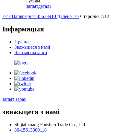
густам.
запыт
дэталь
<<
<Папярэдняя
4
5
6
7
8
9
10
Далей>
>>
Старонка 7/12
Інфармацыя
Пра нас
Звяжыцеся з намі
Частыя пытанні
запыт зараз
звяжыцеся з намі
Shijiahzuang Fanshen Trade Co., Ltd.
86-15613309118