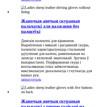
Жаночыя авечыя скураныя
пальчаткі для ваджэння без
падшэўкі
Дамскія пальчаткі для кіравання.
Вырабленыя з мяккай і расцяжнай скуры,
пальчаткі характарызуюцца стыльнымі
адтулінамі для калена, раменьчыкам на
запясце з віскознай зашпількай. Зручны ў
выкарыстанні. Перфараваная скура і
вентыляваная спіна забяспечваюць
максімальную дыхальнасць і гнуткасць для
вашых рук.
запыт
дэталь
Жаночыя авечыя скураныя
пальчаткі з пяццю гузікамі на