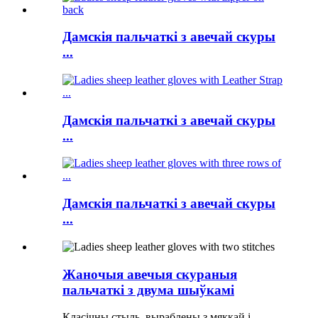
Дамскія пальчаткі з авечай скуры
...
Дамскія пальчаткі з авечай скуры
...
Дамскія пальчаткі з авечай скуры
...
Жаночыя авечыя скураныя
пальчаткі з двума шыўкамі
Класічны стыль, выраблены з мяккай і