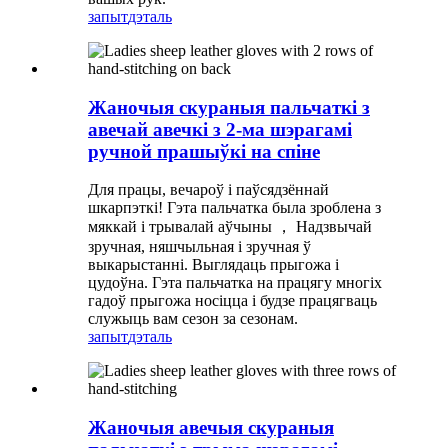
запыт
дэталь
Жаночыя скураныя пальчаткі з
авечай авечкі з 2-ма шэрагамі
ручной прашыўкі на спіне
Для працы, вечароў і паўсядзённай
шкарпэткі! Гэта пальчатка была зроблена з
мяккай і трывалай аўчыны ， Надзвычай
зручная, няшчыльная і зручная ў
выкарыстанні. Выглядаць прыгожа і
цудоўна. Гэта пальчатка на працягу многіх
гадоў прыгожа носіцца і будзе працягваць
служыць вам сезон за сезонам.
запыт
дэталь
Жаночыя авечыя скураныя