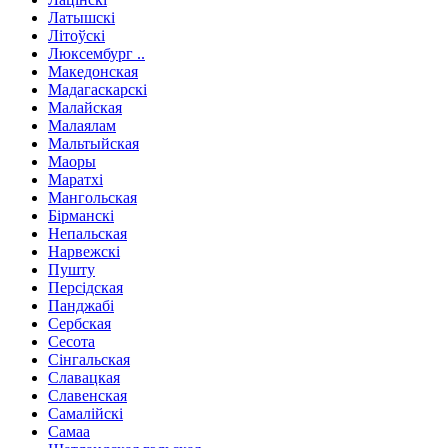
Латышскі
Літоўскі
Люксембург ..
Македонская
Мадагаскарскі
Малайская
Малаялам
Мальтыйская
Маоры
Маратхі
Мангольская
Бірманскі
Непальская
Нарвежскі
Пушту
Персідская
Панджабі
Сербская
Сесота
Сінгальская
Славацкая
Славенская
Самалійскі
Самаа