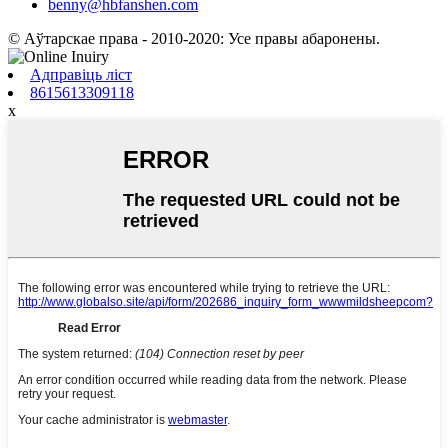
benny@hbfanshen.com
© Аўтарскае права - 2010-2020: Усе правы абаронены.
Адправіць ліст
8615613309118
x