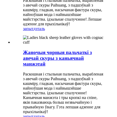
Раскошная і стыльная пальчатка, вырабленая
з авечай скуры Paihuang, з падшэўкай з
кашміру, гладкая, насычаная фактура скуры,
найноўшая мода і найвышэйшае
майстэрства. ідэальнае спалучэнне! Лепшае
адзенне для прыхільнікаў!
запыт
дэталь
Жаночыя чорныя пальчаткі з
авечай скуры з каньячнай
манжэтай
Раскошная і стыльная пальчатка, вырабленая
з авечай скуры Paihuang, з падшэўкай з
кашміру, гладкая, насычаная фактура скуры,
найноўшая мода і найвышэйшае
майстэрства. ідэальнае спалучэнне!
Каньячная манжэта і тры кропкі на спіне,
якія паказваюць больш незвычайную і
прывабную ўвагу. Гэта лепшая адзенне для
прыхільнікаў!
запыт
дэталь