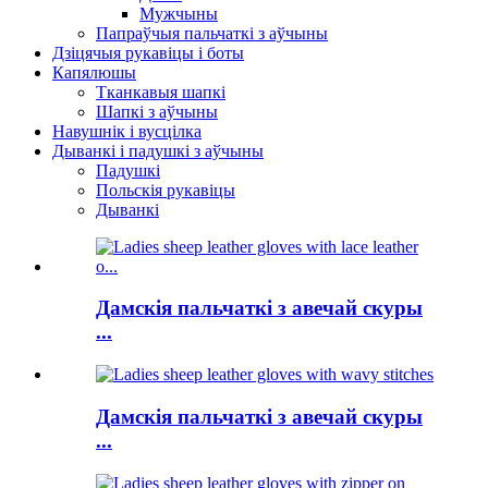
Мужчыны
Папраўчыя пальчаткі з аўчыны
Дзіцячыя рукавіцы і боты
Капялюшы
Тканкавыя шапкі
Шапкі з аўчыны
Навушнік і вусцілка
Дыванкі і падушкі з аўчыны
Падушкі
Польскія рукавіцы
Дыванкі
Дамскія пальчаткі з авечай скуры
...
Дамскія пальчаткі з авечай скуры
...