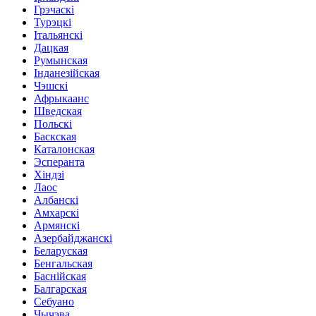
Грэчаскі
Турэцкі
Італьянскі
Дацкая
Румынская
Інданезійская
Чэшскі
Афрыкаанс
Шведская
Польскі
Баскская
Каталонская
Эсперанта
Хіндзі
Лаос
Албанскі
Амхарскі
Армянскі
Азербайджанскі
Беларуская
Бенгальская
Баснійская
Балгарская
Себуано
Чычэва