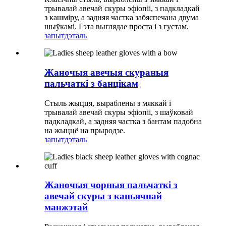
трывалай авечай скуры эфіопіі, з падкладкай
з кашміру, а задняя частка забяспечана двума
шыўкамі. Гэта выглядае проста і з густам.
запыт
дэталь
Жаночыя авечыя скураныя
пальчаткі з банцікам
Стыль жыцця, выраблены з мяккай і
трывалай авечай скуры эфіопіі, з шаўковай
падкладкай, а задняя частка з бантам падобна
на жыццё на прыродзе.
запыт
дэталь
Жаночыя чорныя пальчаткі з
авечай скуры з каньячнай
манжэтай