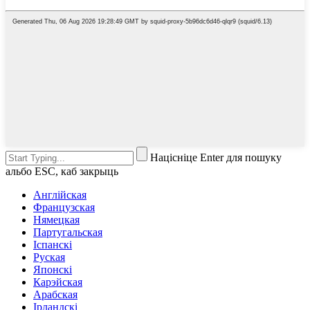
Націсніце Enter для пошуку
альбо ESC, каб закрыць
Англійская
Французская
Нямецкая
Партугальская
Іспанскі
Руская
Японскі
Карэйская
Арабская
Ірландскі