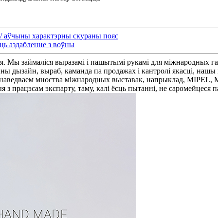
 / аўчыны характэрны скураны пояс
ць аздабленне з воўны
я. Мы займаліся выразамі і пашытымі рукамі для міжнародных га
ны дызайн, выраб, каманда па продажах і кантролі якасці, нашы па
 наведваем мноства міжнародных выставак, напрыклад, MIPEL, 
я з працэсам экспарту, таму, калі ёсць пытанні, не саромейцеся 