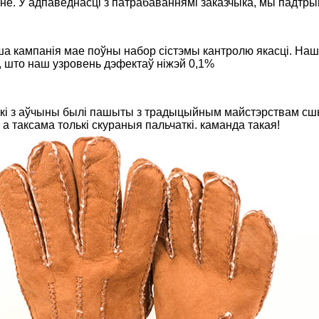
не. У адпаведнасці з патрабаваннямі заказчыка, мы падтры
ша кампанія мае поўны набор сістэмы кантролю якасці. Наш
, што наш узровень дэфектаў ніжэй 0,1%
ткі з аўчыны былі пашыты з традыцыйным майстэрствам сшы
 таксама толькі скураныя пальчаткі. каманда такая!