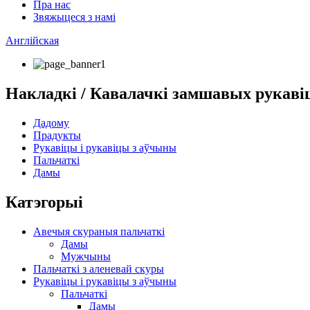
Пра нас
Звяжыцеся з намі
Англійская
Накладкі / Кавалачкі замшавых рукаві
Дадому
Прадукты
Рукавіцы і рукавіцы з аўчыны
Пальчаткі
Дамы
Катэгорыі
Авечыя скураныя пальчаткі
Дамы
Мужчыны
Пальчаткі з аленевай скуры
Рукавіцы і рукавіцы з аўчыны
Пальчаткі
Дамы