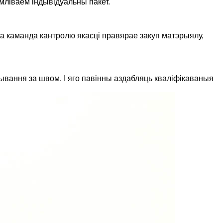
мліваем індывідуальны пакет.
а каманда кантролю якасці правярае закуп матэрыялу,
вання за швом. І яго павінны аздабляць кваліфікаваныя