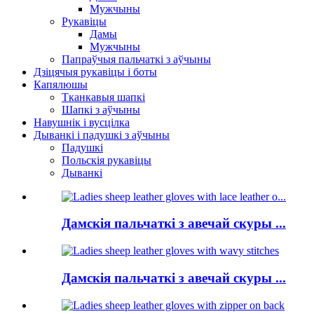
Мужчыны
Рукавіцы
Дамы
Мужчыны
Папраўчыя пальчаткі з аўчыны
Дзіцячыя рукавіцы і боты
Капялюшы
Тканкавыя шапкі
Шапкі з аўчыны
Навушнік і вусцілка
Дыванкі і падушкі з аўчыны
Падушкі
Польскія рукавіцы
Дыванкі
Дамскія пальчаткі з авечай скуры ...
Дамскія пальчаткі з авечай скуры ...