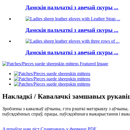
Дамскія пальчаткі з авечай скуры ...
Дамскія пальчаткі з авечай скуры ...
Дамскія пальчаткі з авечай скуры ...
Накладкі / Кавалачкі замшавых рукаві
Зроблены з кавалкаў аўчыны, гэта рэшткі матэрыялу з аўчыны, 
паўсядзённых спраў, працы, паўсядзённага выкарыстання і вык
Адпраўце нам ліст
Спампаваць у фармаце PDF