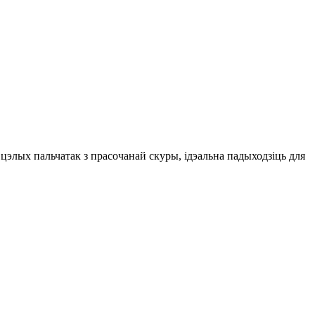
цэлых пальчатак з прасочанай скуры, ідэальна падыходзіць для