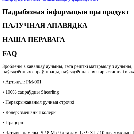
Падрабязная інфармацыя пра прадукт
ПАЛУЧНАЯ АПАВЯДКА
НАША ПЕРАВАГА
FAQ
Зроблены з кавалкаў аўчыны, гэта рэшткі матэрыялу з аўчыны, 
паўсядзённых спраў, працы, паўсядзённага выкарыстання і вык
• Артыкул: PM-001
• 100% сапраўдны Shearling
• Перакрыжаваныя ручныя строчкі
• Колер: змешаныя колеры
• Працерці
• Чатыры памеры, S / 8 M / 9 для дам, L / 9 XL / 10 для мужчын