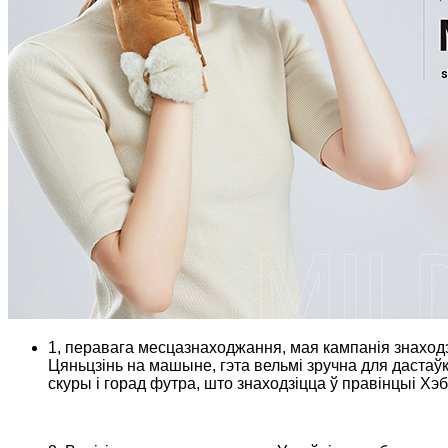
1, перавага месцазнаходжання, мая кампанія знаходзі
Цяньцзінь на машыне, гэта вельмі зручна для дастаўкі
скуры і горад футра, што знаходзіцца ў правінцыі Хэб