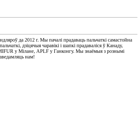
ндляроў да 2012 г. Мы пачалі прадаваць пальчаткі самастойна
льчаткі, дзіцячыя чаравікі і шапкі прадаваліся ў Канаду,
MIFUR у Мілане, APLF у Ганконгу. Мы знаёмыя з рознымі
паведамляць нам!