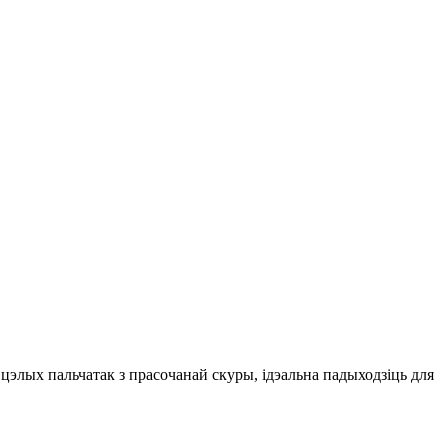
цэлых пальчатак з прасочанай скуры, ідэальна падыходзіць для