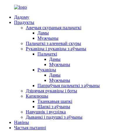
Дадому
Прадукты
Авечыя скураныя пальчаткі
Дамы
Мужчыны
Пальчаткі з аленевай скуры
Рукавіцы і рукавіцы з аўчыны
Пальчаткі
Дамы
Мужчыны
Рукавіцы
Дамы
Мужчыны
Папраўчыя пальчаткі з аўчыны
Дзіцячыя рукавіцы і боты
Капялюшы
Тканкавыя шапкі
Шапкі з аўчыны
Навушнік і вусцілка
Дыванкі і падушкі з аўчыны
Навіны
Частыя пытанні