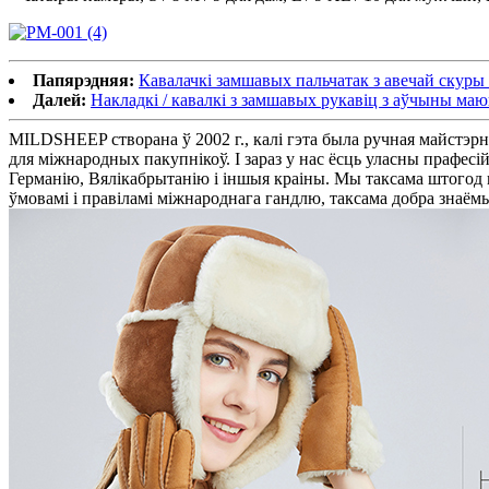
Папярэдняя:
Кавалачкі замшавых пальчатак з авечай скуры
Далей:
Накладкі / кавалкі з замшавых рукавіц з аўчыны маю
MILDSHEEP створана ў 2002 г., калі гэта была ручная майстэрн
для міжнародных пакупнікоў. І зараз у нас ёсць уласны прафесій
Германію, Вялікабрытанію і іншыя краіны. Мы таксама штогод
ўмовамі і правіламі міжнароднага гандлю, таксама добра знаёмы