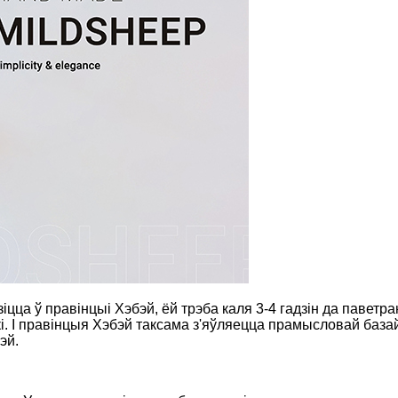
цца ў правінцыі Хэбэй, ёй трэба каля 3-4 гадзін да паветран
. І правінцыя Хэбэй таксама з'яўляецца прамысловай базай д
эй.