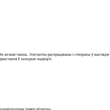
ён вельмі танны. Элегантна распрацаваны і створаны ў выглядзе 
арыстання ў халоднае надвор'е.
, індывідуальны памер вітаецца