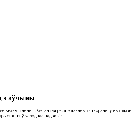
ц з аўчыны
ён вельмі танны. Элегантна распрацаваны і створаны ў выглядзе 
арыстання ў халоднае надвор'е.