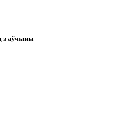
ц з аўчыны