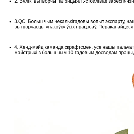
2. Вялікі вытворчы патэнцыял Устойлівае забеспячэн
3.QC. Больш чым некалькігадовы вопыт экспарту, на
вытворчасць, упакоўку ўсіх працэсаў. Пераканайцеся
4. Хенд-мэйд каманда скрафтсмен, усе нашы пальча
майстрыхі з больш чым 10-гадовым досведам працы, а