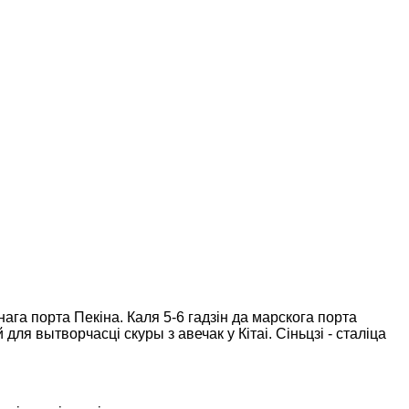
ага порта Пекіна. Каля 5-6 гадзін да марскога порта
ля вытворчасці скуры з авечак у Кітаі. Сіньцзі - сталіца