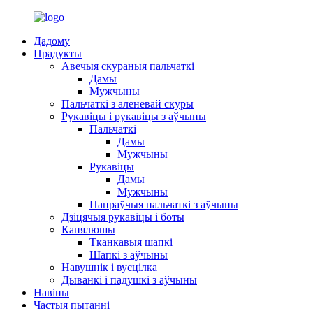
Дадому
Прадукты
Авечыя скураныя пальчаткі
Дамы
Мужчыны
Пальчаткі з аленевай скуры
Рукавіцы і рукавіцы з аўчыны
Пальчаткі
Дамы
Мужчыны
Рукавіцы
Дамы
Мужчыны
Папраўчыя пальчаткі з аўчыны
Дзіцячыя рукавіцы і боты
Капялюшы
Тканкавыя шапкі
Шапкі з аўчыны
Навушнік і вусцілка
Дыванкі і падушкі з аўчыны
Навіны
Частыя пытанні