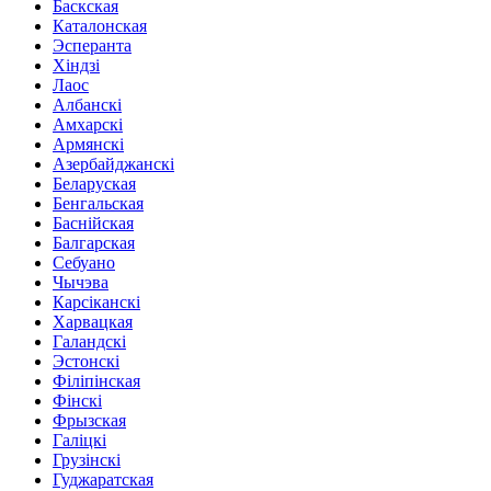
Баскская
Каталонская
Эсперанта
Хіндзі
Лаос
Албанскі
Амхарскі
Армянскі
Азербайджанскі
Беларуская
Бенгальская
Баснійская
Балгарская
Себуано
Чычэва
Карсіканскі
Харвацкая
Галандскі
Эстонскі
Філіпінская
Фінскі
Фрызская
Галіцкі
Грузінскі
Гуджаратская