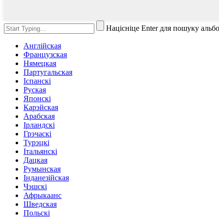
Націсніце Enter для пошуку альб
Англійская
Французская
Нямецкая
Партугальская
Іспанскі
Руская
Японскі
Карэйская
Арабская
Ірландскі
Грэчаскі
Турэцкі
Італьянскі
Дацкая
Румынская
Інданезійская
Чэшскі
Афрыкаанс
Шведская
Польскі