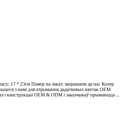
су: 17 * 23см Памер на заказ: запрашаем да нас Колер
вяжыцеся з намі для атрымання дадатковых кветак OEM
каз і канструкцыі OEM & ODM і заказчыкаў прымаюцца ...