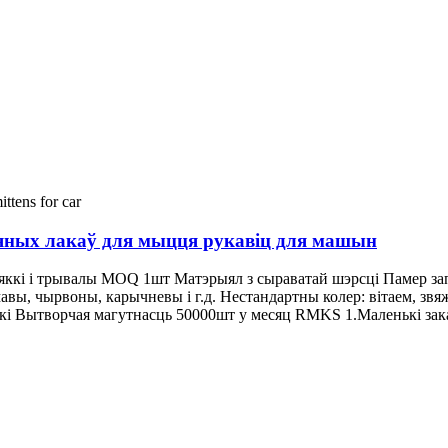
няных лакаў для мыцця рукавіц для машын
яккі і трывалы MOQ 1шт Матэрыял з сыраватай шэрсці Памер запа
мавы, чырвоны, карычневы і г.д. Нестандартны колер: вітаем, з
ткі Вытворчая магутнасць 50000шт у месяц RMKS 1.Маленькі за