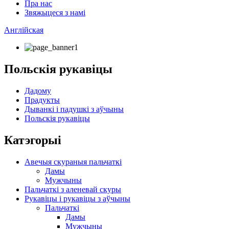
Пра нас
Звяжыцеся з намі
Англійская
Польскія рукавіцы
Дадому
Прадукты
Дыванкі і падушкі з аўчыны
Польскія рукавіцы
Катэгорыі
Авечыя скураныя пальчаткі
Дамы
Мужчыны
Пальчаткі з аленевай скуры
Рукавіцы і рукавіцы з аўчыны
Пальчаткі
Дамы
Мужчыны