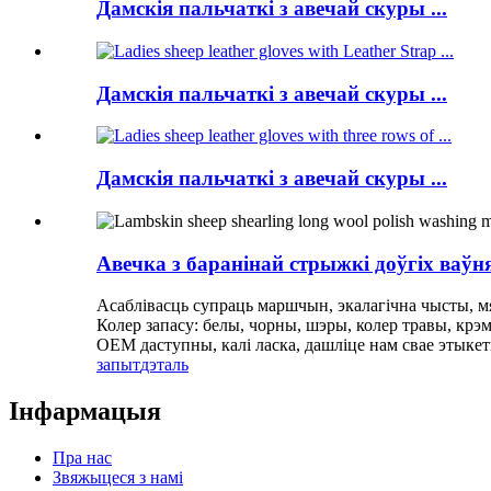
Дамскія пальчаткі з авечай скуры ...
Дамскія пальчаткі з авечай скуры ...
Дамскія пальчаткі з авечай скуры ...
Авечка з баранінай стрыжкі доўгіх ваў
Асаблівасць супраць маршчын, экалагічна чысты, м
Колер запасу: белы, чорны, шэры, колер травы, крэ
OEM даступны, калі ласка, дашліце нам свае этыке
запыт
дэталь
Інфармацыя
Пра нас
Звяжыцеся з намі