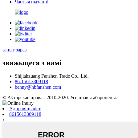
Частыя пытанні
запыт зараз
звяжыцеся з намі
Shijiahzuang Fanshen Trade Co., Ltd.
86-15613309118
benny@hbfanshen.com
© Аўтарскае права - 2010-2020: Усе правы абаронены.
Адправіць ліст
8615613309118
x