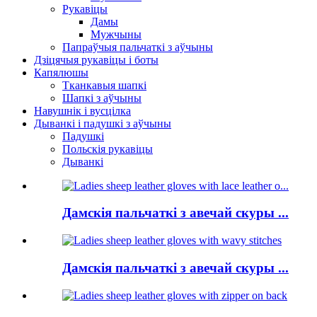
Рукавіцы
Дамы
Мужчыны
Папраўчыя пальчаткі з аўчыны
Дзіцячыя рукавіцы і боты
Капялюшы
Тканкавыя шапкі
Шапкі з аўчыны
Навушнік і вусцілка
Дыванкі і падушкі з аўчыны
Падушкі
Польскія рукавіцы
Дыванкі
Дамскія пальчаткі з авечай скуры ...
Дамскія пальчаткі з авечай скуры ...