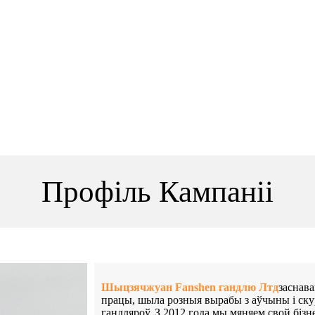
Профіль Кампаніі
Шыцзячжуан Fanshen гандлю Лтд
заснава
працы, шыла розныя вырабы з аўчыны і ску
гандляроў. З 2012 года мы мяняем свой бізн