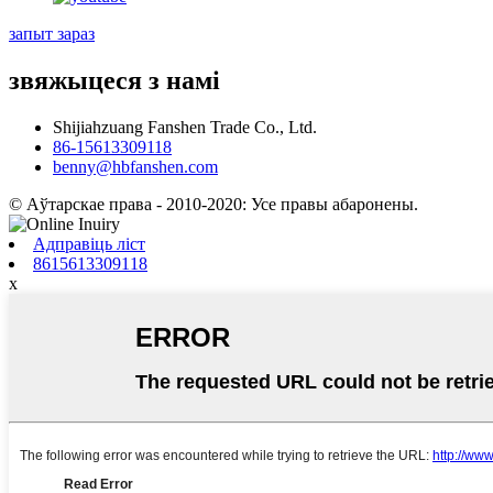
запыт зараз
звяжыцеся з намі
Shijiahzuang Fanshen Trade Co., Ltd.
86-15613309118
benny@hbfanshen.com
© Аўтарскае права - 2010-2020: Усе правы абаронены.
Адправіць ліст
8615613309118
x