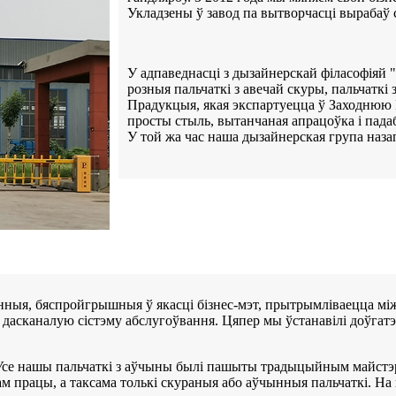
Укладзены ў завод па вытворчасці вырабаў с
У адпаведнасці з дызайнерскай філасофіяй "
розныя пальчаткі з авечай скуры, пальчаткі
Прадукцыя, якая экспартуецца ў Заходнюю Е
просты стыль, вытанчаная апрацоўка і пада
У той жа час наша дызайнерская група наза
нныя, бяспройгрышныя ў якасці бізнес-мэт, прытрымліваецца м
і дасканалую сістэму абслугоўвання. Цяпер мы ўстанавілі доўгат
 Усе нашы пальчаткі з аўчыны былі пашыты традыцыйным майстэр
 працы, а таксама толькі скураныя або аўчынныя пальчаткі. На ш