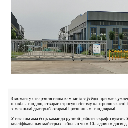
З моманту стварэння наша кампанія заўсёды прымае сумле
правілы гандлю, стварае строгую сістэму кантролю якасці 
замежнымі дыстрыб'ютарамі і рознічнымі гандлярамі.
У нас таксама ёсць каманда ручной работы скрафтсвумэн.
кваліфікаваныя майстрыхі з больш чым 10-гадовым досведам