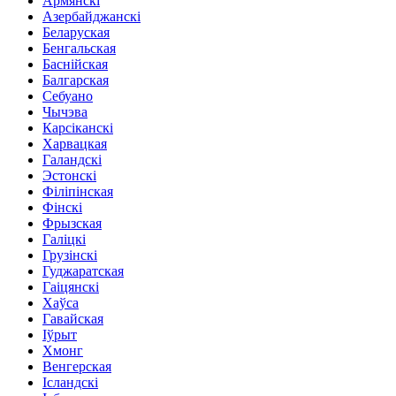
Армянскі
Азербайджанскі
Беларуская
Бенгальская
Баснійская
Балгарская
Себуано
Чычэва
Карсіканскі
Харвацкая
Галандскі
Эстонскі
Філіпінская
Фінскі
Фрызская
Галіцкі
Грузінскі
Гуджаратская
Гаіцянскі
Хаўса
Гавайская
Іўрыт
Хмонг
Венгерская
Ісландскі