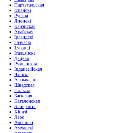
Партугальская
Іспанскі
Руская
Японскі
Карэйская
Арабская
Ірландскі
Грэчаскі
Турэцкі
Італьянскі
Дацкая
Румынская
Інданезійская
Чэшскі
Афрыкаанс
Шведская
Польскі
Баскская
Каталонская
Эсперанта
Хіндзі
Лаос
Албанскі
Амхарскі