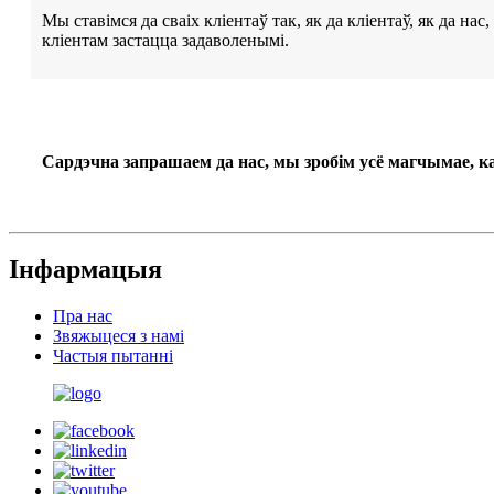
Мы ставімся да сваіх кліентаў так, як да кліентаў, як да н
кліентам застацца задаволенымі.
Сардэчна запрашаем да нас, мы зробім усё магчымае, к
Інфармацыя
Пра нас
Звяжыцеся з намі
Частыя пытанні