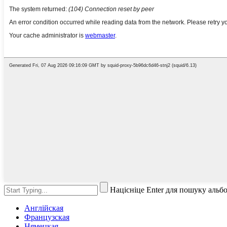
Націсніце Enter для пошуку альб
Англійская
Французская
Нямецкая