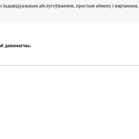
ас, з індывідуальным абслугоўваннем, простым абмену і вяртаннем
аб дапамагчы.