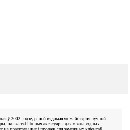
ная ў 2002 годзе, раней вядомая як майстэрня ручной
ры, пальчаткі і іншыя аксэсуары для міжнародных
ес на праектаванне і продаж для замежных кліентаў.