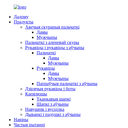
Дадому
Прадукты
Авечыя скураныя пальчаткі
Дамы
Мужчыны
Пальчаткі з аленевай скуры
Рукавіцы і рукавіцы з аўчыны
Пальчаткі
Дамы
Мужчыны
Рукавіцы
Дамы
Мужчыны
Папраўчыя пальчаткі з аўчыны
Дзіцячыя рукавіцы і боты
Капялюшы
Тканкавыя шапкі
Шапкі з аўчыны
Навушнік і вусцілка
Дыванкі і падушкі з аўчыны
Навіны
Частыя пытанні