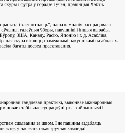
а скуры і футра ў горадзе Гучэн, правінцыя Хэбэй.
прастата і элегантнасць", наша кампанія распрацавала
 з аўчыны, галаўныя ўборы, навушнікі і іншыя вырабы.
ўропу, ЗША, Канаду, Расію, Японію і г. д. Асабліва,
браная скура вітаюцца замежнымі пакупнікамі на абцасах.
пасіла багаты досвед праектавання.
іжнароднай гандлёвай практыкі, выконвае міжнародныя
эрміновае стабільнае супрацоўніцтва з айчыннымі і
ствам сшывання за швом. І яе павінны аздабляць
часце, у нас ёсць такая зручная каманда!