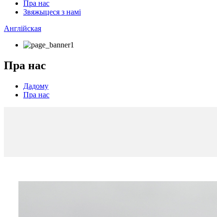
Пра нас
Звяжыцеся з намі
Англійская
Пра нас
Дадому
Пра нас