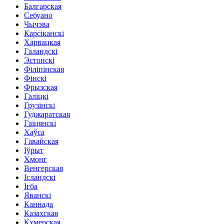
Балгарская
Себуано
Чычэва
Карсіканскі
Харвацкая
Галандскі
Эстонскі
Філіпінская
Фінскі
Фрызская
Галіцкі
Грузінскі
Гуджаратская
Гаіцянскі
Хаўса
Гавайская
Іўрыт
Хмонг
Венгерская
Ісландскі
Ігба
Яванскі
Каннада
Казахская
Кхмерская