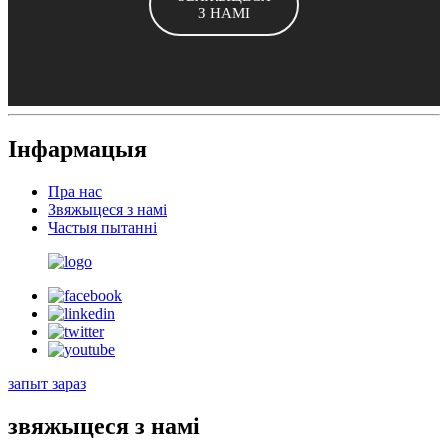
З НАМІ
Інфармацыя
Пра нас
Звяжыцеся з намі
Частыя пытанні
запыт зараз
звяжыцеся з намі