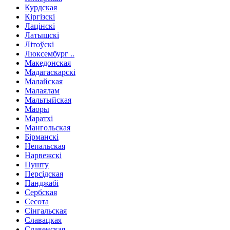
Курдская
Кіргізскі
Лацінскі
Латышскі
Літоўскі
Люксембург ..
Македонская
Мадагаскарскі
Малайская
Малаялам
Мальтыйская
Маоры
Маратхі
Мангольская
Бірманскі
Непальская
Нарвежскі
Пушту
Персідская
Панджабі
Сербская
Сесота
Сінгальская
Славацкая
Славенская