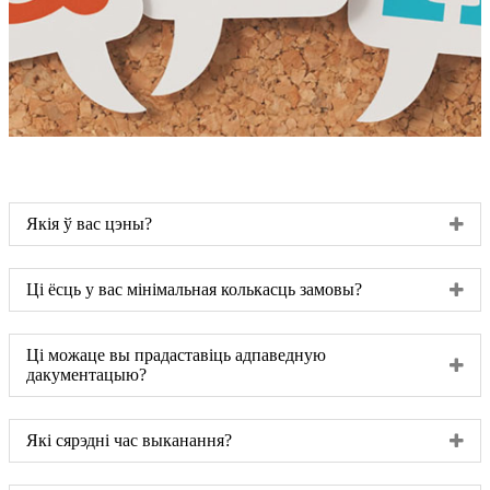
Якія ў вас цэны?
Ці ёсць у вас мінімальная колькасць замовы?
Ці можаце вы прадаставіць адпаведную
дакументацыю?
Які сярэдні час выканання?