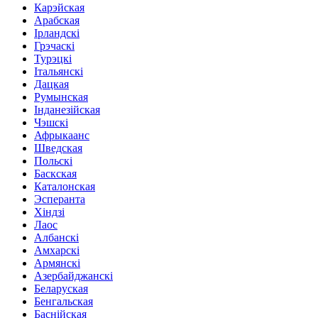
Карэйская
Арабская
Ірландскі
Грэчаскі
Турэцкі
Італьянскі
Дацкая
Румынская
Інданезійская
Чэшскі
Афрыкаанс
Шведская
Польскі
Баскская
Каталонская
Эсперанта
Хіндзі
Лаос
Албанскі
Амхарскі
Армянскі
Азербайджанскі
Беларуская
Бенгальская
Баснійская