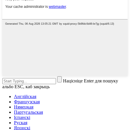
Націсніце Enter для пошуку
альбо ESC, каб закрыць
Англійская
Французская
Нямецкая
Партугальская
Іспанскі
Руская
Японскі