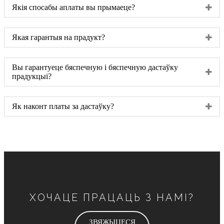
Якія спосабы аплаты вы прымаеце?
Якая гарантыя на прадукт?
Вы гарантуеце бяспечную і бяспечную дастаўку
прадукцыі?
Як наконт платы за дастаўку?
ХОЧАЦЕ ПРАЦАЦЬ З НАМІ?
ЗВЯЖЫЦЕСЯ