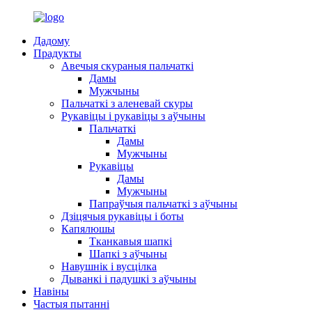
Дадому
Прадукты
Авечыя скураныя пальчаткі
Дамы
Мужчыны
Пальчаткі з аленевай скуры
Рукавіцы і рукавіцы з аўчыны
Пальчаткі
Дамы
Мужчыны
Рукавіцы
Дамы
Мужчыны
Папраўчыя пальчаткі з аўчыны
Дзіцячыя рукавіцы і боты
Капялюшы
Тканкавыя шапкі
Шапкі з аўчыны
Навушнік і вусцілка
Дыванкі і падушкі з аўчыны
Навіны
Частыя пытанні