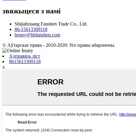
звяжыцеся з намі
Shijiahzuang Fanshen Trade Co., Ltd.
86-15613309118
benny@hbfanshen.com
© Аўтарскае права - 2010-2020: Усе правы абаронены.
Адправіць ліст
8615613309118
x