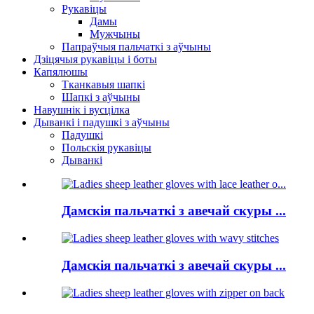
Рукавіцы
Дамы
Мужчыны
Папраўчыя пальчаткі з аўчыны
Дзіцячыя рукавіцы і боты
Капялюшы
Тканкавыя шапкі
Шапкі з аўчыны
Навушнік і вусцілка
Дыванкі і падушкі з аўчыны
Падушкі
Польскія рукавіцы
Дыванкі
Дамскія пальчаткі з авечай скуры ...
Дамскія пальчаткі з авечай скуры ...