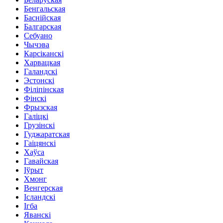
Бенгальская
Баснійская
Балгарская
Себуано
Чычэва
Карсіканскі
Харвацкая
Галандскі
Эстонскі
Філіпінская
Фінскі
Фрызская
Галіцкі
Грузінскі
Гуджаратская
Гаіцянскі
Хаўса
Гавайская
Іўрыт
Хмонг
Венгерская
Ісландскі
Ігба
Яванскі