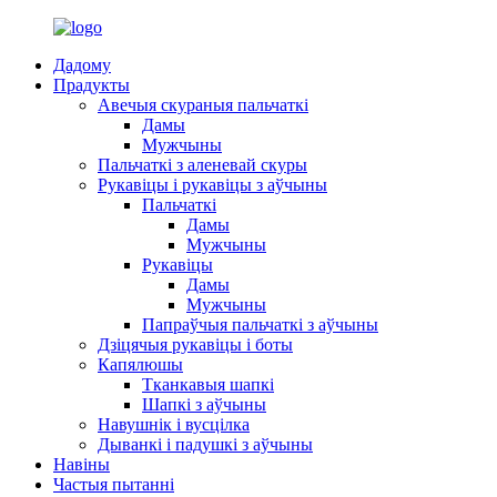
Дадому
Прадукты
Авечыя скураныя пальчаткі
Дамы
Мужчыны
Пальчаткі з аленевай скуры
Рукавіцы і рукавіцы з аўчыны
Пальчаткі
Дамы
Мужчыны
Рукавіцы
Дамы
Мужчыны
Папраўчыя пальчаткі з аўчыны
Дзіцячыя рукавіцы і боты
Капялюшы
Тканкавыя шапкі
Шапкі з аўчыны
Навушнік і вусцілка
Дыванкі і падушкі з аўчыны
Навіны
Частыя пытанні