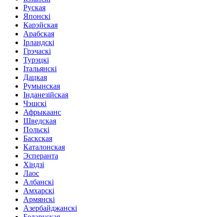
Руская
Японскі
Карэйская
Арабская
Ірландскі
Грэчаскі
Турэцкі
Італьянскі
Дацкая
Румынская
Інданезійская
Чэшскі
Афрыкаанс
Шведская
Польскі
Баскская
Каталонская
Эсперанта
Хіндзі
Лаос
Албанскі
Амхарскі
Армянскі
Азербайджанскі
Беларуская