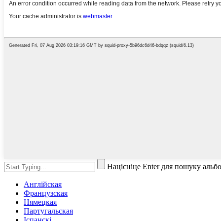
Націсніце Enter для пошуку альб
Англійская
Французская
Нямецкая
Партугальская
Іспанскі