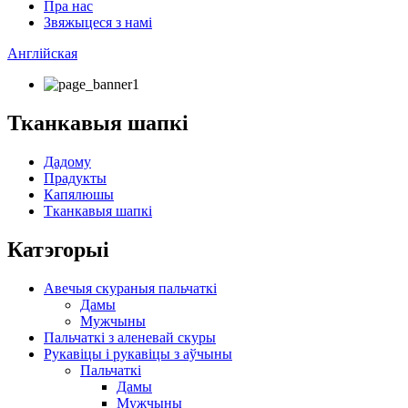
Пра нас
Звяжыцеся з намі
Англійская
Тканкавыя шапкі
Дадому
Прадукты
Капялюшы
Тканкавыя шапкі
Катэгорыі
Авечыя скураныя пальчаткі
Дамы
Мужчыны
Пальчаткі з аленевай скуры
Рукавіцы і рукавіцы з аўчыны
Пальчаткі
Дамы
Мужчыны