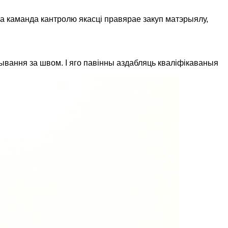
а каманда кантролю якасці правярае закуп матэрыялу,
вання за швом. І яго павінны аздабляць кваліфікаваныя