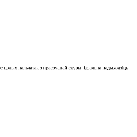
е цэлых пальчатак з прасочанай скуры, ідэальна падыходзіць