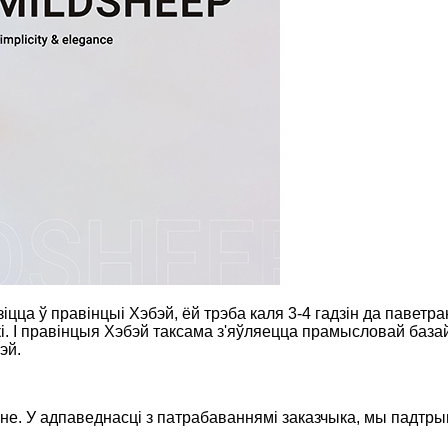
цца ў правінцыі Хэбэй, ёй трэба каля 3-4 гадзін да паветран
. І правінцыя Хэбэй таксама з'яўляецца прамысловай базай д
эй.
не. У адпаведнасці з патрабаваннямі заказчыка, мы падтры