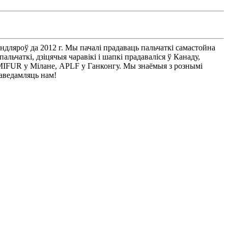
ндляроў да 2012 г. Мы пачалі прадаваць пальчаткі самастойна
льчаткі, дзіцячыя чаравікі і шапкі прадаваліся ў Канаду,
MIFUR у Мілане, APLF у Ганконгу. Мы знаёмыя з рознымі
паведамляць нам!