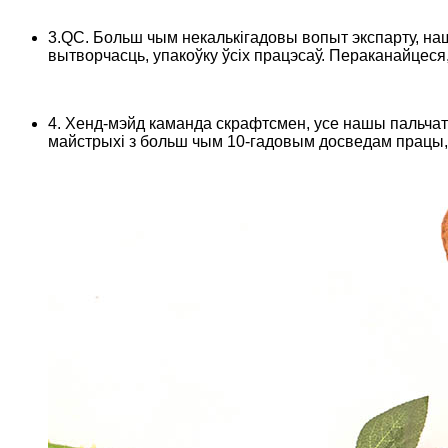
3.QC. Больш чым некалькігадовы вопыт экспарту, на
вытворчасць, упакоўку ўсіх працэсаў. Пераканайцеся
4. Хенд-мэйд каманда скрафтсмен, усе нашы пальча
майстрыхі з больш чым 10-гадовым досведам працы, а