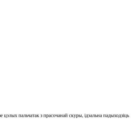
е цэлых пальчатак з прасочанай скуры, ідэальна падыходзіць