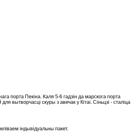
ага порта Пекіна. Каля 5-6 гадзін да марскога порта
ля вытворчасці скуры з авечак у Кітаі. Сіньцзі - сталіца
мліваем індывідуальны пакет.