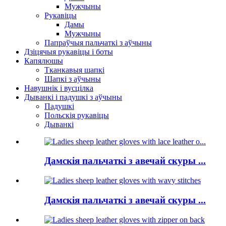
Мужчыны
Рукавіцы
Дамы
Мужчыны
Папраўчыя пальчаткі з аўчыны
Дзіцячыя рукавіцы і боты
Капялюшы
Тканкавыя шапкі
Шапкі з аўчыны
Навушнік і вусцілка
Дыванкі і падушкі з аўчыны
Падушкі
Польскія рукавіцы
Дыванкі
Дамскія пальчаткі з авечай скуры ...
Дамскія пальчаткі з авечай скуры ...