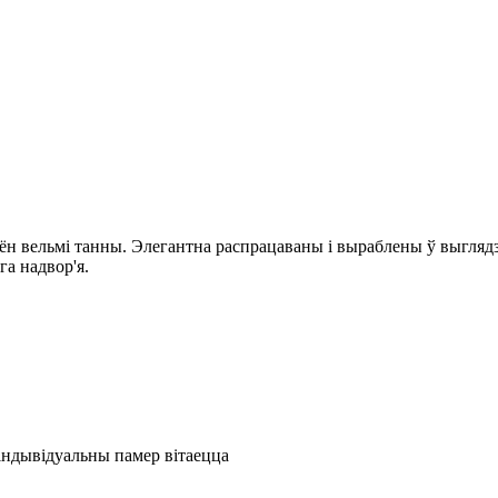
ён вельмі танны. Элегантна распрацаваны і выраблены ў выглядз
га надвор'я.
, індывідуальны памер вітаецца