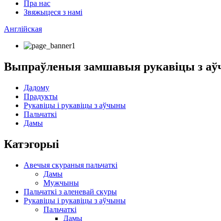
Пра нас
Звяжыцеся з намі
Англійская
Выпраўленыя замшавыя рукавіцы з а
Дадому
Прадукты
Рукавіцы і рукавіцы з аўчыны
Пальчаткі
Дамы
Катэгорыі
Авечыя скураныя пальчаткі
Дамы
Мужчыны
Пальчаткі з аленевай скуры
Рукавіцы і рукавіцы з аўчыны
Пальчаткі
Дамы