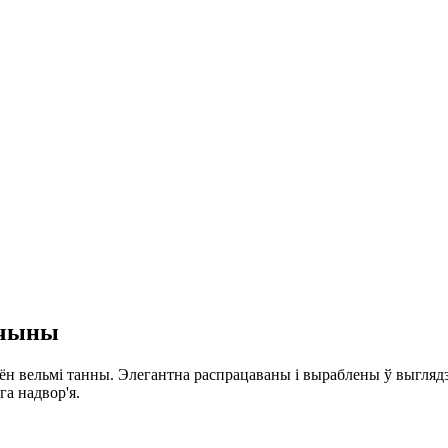
ўчыны
ён вельмі танны. Элегантна распрацаваны і выраблены ў выглядз
га надвор'я.