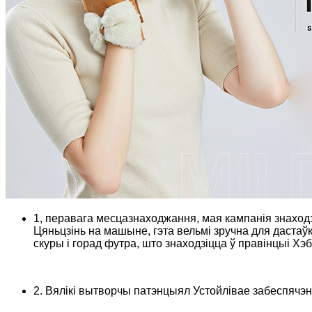
1, перавага месцазнаходжання, мая кампанія знаходзі
Цяньцзінь на машыне, гэта вельмі зручна для дастаўкі
скуры і горад футра, што знаходзіцца ў правінцыі Хэб
2. Вялікі вытворчы патэнцыял Устойлівае забеспячэн