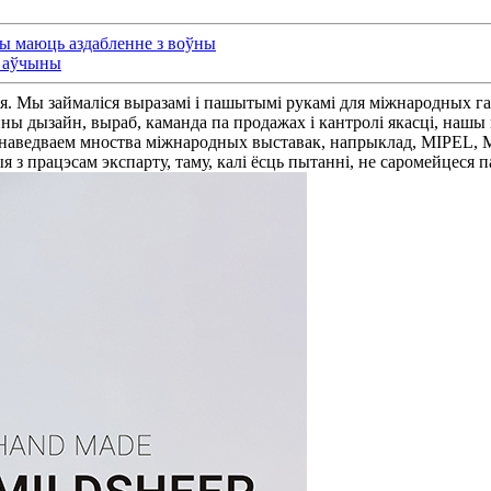
ыны маюць аздабленне з воўны
/ аўчыны
я. Мы займаліся выразамі і пашытымі рукамі для міжнародных га
ны дызайн, выраб, каманда па продажах і кантролі якасці, нашы па
 наведваем мноства міжнародных выставак, напрыклад, MIPEL, 
я з працэсам экспарту, таму, калі ёсць пытанні, не саромейцеся 