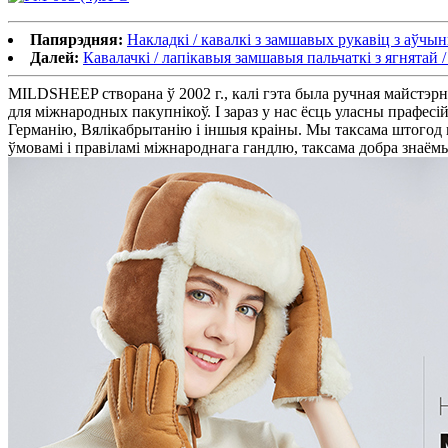
Папярэдняя:
Накладкі / кавалкі з замшавых рукавіц з аўч
Далей:
Кавалачкі / лапікавыя замшавыя пальчаткі з ягнятай 
MILDSHEEP створана ў 2002 г., калі гэта была ручная майстэрн
для міжнародных пакупнікоў. І зараз у нас ёсць уласны прафесій
Германію, Вялікабрытанію і іншыя краіны. Мы таксама штогод
ўмовамі і правіламі міжнароднага гандлю, таксама добра знаёмы