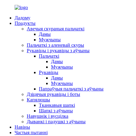
Дадому
Прадукты
Авечыя скураныя пальчаткі
Дамы
Мужчыны
Пальчаткі з аленевай скуры
Рукавіцы і рукавіцы з аўчыны
Пальчаткі
Дамы
Мужчыны
Рукавіцы
Дамы
Мужчыны
Папраўчыя пальчаткі з аўчыны
Дзіцячыя рукавіцы і боты
Капялюшы
Тканкавыя шапкі
Шапкі з аўчыны
Навушнік і вусцілка
Дыванкі і падушкі з аўчыны
Навіны
Частыя пытанні