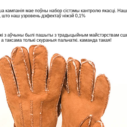
ша кампанія мае поўны набор сістэмы кантролю якасці. Наш
, што наш узровень дэфектаў ніжэй 0,1%
ткі з аўчыны былі пашыты з традыцыйным майстэрствам сшы
 таксама толькі скураныя пальчаткі. каманда такая!