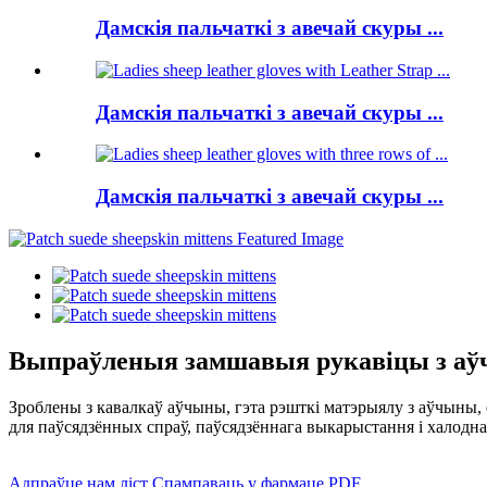
Дамскія пальчаткі з авечай скуры ...
Дамскія пальчаткі з авечай скуры ...
Дамскія пальчаткі з авечай скуры ...
Выпраўленыя замшавыя рукавіцы з а
Зроблены з кавалкаў аўчыны, гэта рэшткі матэрыялу з аўчыны, 
для паўсядзённых спраў, паўсядзённага выкарыстання і халодна
Адпраўце нам ліст
Спампаваць у фармаце PDF