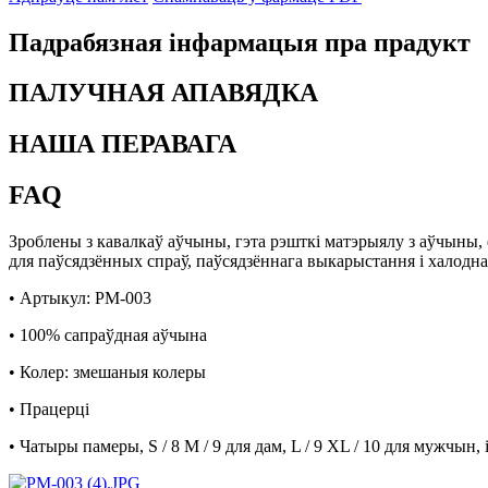
Падрабязная інфармацыя пра прадукт
ПАЛУЧНАЯ АПАВЯДКА
НАША ПЕРАВАГА
FAQ
Зроблены з кавалкаў аўчыны, гэта рэшткі матэрыялу з аўчыны, 
для паўсядзённых спраў, паўсядзённага выкарыстання і халодна
• Артыкул: PM-003
• 100% сапраўдная аўчына
• Колер: змешаныя колеры
• Працерці
• Чатыры памеры, S / 8 M / 9 для дам, L / 9 XL / 10 для мужчын