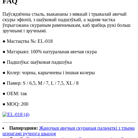
FAQ
Паўсядзённы стыль, выкананы з мяккай і трывалай авечай
скуры эфіопіі, з шаўковай падшэўкай, а задняя частка
ўпрыгожана скураным раменьчыкам, каб зрабіць рукі больш
зручнымі і зручнымі.
● Мастацтва №: EL-018
● Матэрыял: 100% натуральная авечая скура
● Падшэўка: шаўковая падшэўка
● Колер: чорны, карычневы і іншыя колеры
● Памер: S / 6,5, M / 7, L / 7,5, XL / 8
● OEM: так
● MOQ: 200
Папярэдняя:
Жаночыя авечыя скураныя пальчаткі з трыма
шэрагамі ручнога шыцця