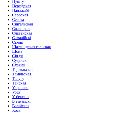
Пушту
Персідская
Панджабі
Сербская
Сесота
Сінгальская
Славацкая
Славенская
Самалійскі
Самаа
Шатландская гэльская
Шона
Сіндхі
Суданскі
Суахілі
Таджыкская
Тамільская
Тэлугу
Тайская
Украінскі
Урду
Узбекская
В'етнамскі
Валійская
Хоса