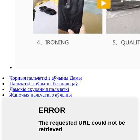
Чорныя пальчаткі з аўчыны Дамы
Пальчаткі з аўчыны без пальцаў
Дамскія скураныя пальчаткі
Жаночыя пальчаткі з аўчыны