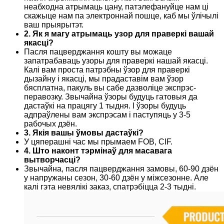
неабходна атрымаць цану, патэлефануйце нам ці
скажыце нам па электроннай пошце, каб мы ўлічылі
ваш прыярытэт.
2. Як я магу атрымаць узор для праверкі вашай
якасці?
Пасля пацверджання кошту вы можаце
запатрабаваць узоры для праверкі нашай якасці.
Калі вам проста патрэбны ўзор для праверкі
дызайну і якасці, мы прадаставім вам ўзор
бясплатна, пакуль вы сабе дазволіце экспрэс-
перавозку. Звычайна ўзоры будуць гатовыя да
дастаўкі на працягу 1 тыдня. І ўзоры будуць
адпраўлены вам экспрэсам і паступяць у 3-5
рабочых дзён.
3. Якія вашы ўмовы дастаўкі?
У цяперашні час мы прымаем FOB, CIF.
4. Што наконт тэрмінаў для масавага
вытворчасці?
Звычайна, пасля пацверджання замовы, 60-90 дзён
у напружаны сезон, 30-60 дзён у міжсезонне. Але
калі гэта невялікі заказ, спатрэбіцца 2-3 тыдні.