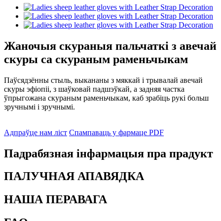
Жаночыя скураныя пальчаткі з авечай
скуры са скураным раменьчыкам
Паўсядзённы стыль, выкананы з мяккай і трывалай авечай
скуры эфіопіі, з шаўковай падшэўкай, а задняя частка
ўпрыгожана скураным раменьчыкам, каб зрабіць рукі больш
зручнымі і зручнымі.
Адпраўце нам ліст
Спампаваць у фармаце PDF
Падрабязная інфармацыя пра прадукт
ПАЛУЧНАЯ АПАВЯДКА
НАША ПЕРАВАГА