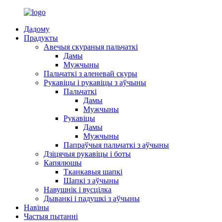
Дадому
Прадукты
Авечыя скураныя пальчаткі
Дамы
Мужчыны
Пальчаткі з аленевай скуры
Рукавіцы і рукавіцы з аўчыны
Пальчаткі
Дамы
Мужчыны
Рукавіцы
Дамы
Мужчыны
Папраўчыя пальчаткі з аўчыны
Дзіцячыя рукавіцы і боты
Капялюшы
Тканкавыя шапкі
Шапкі з аўчыны
Навушнік і вусцілка
Дыванкі і падушкі з аўчыны
Навіны
Частыя пытанні