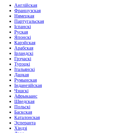
Англійская
Французская
Нямецкая
Партугальская
Іспанскі
Руская
Японскі
Карэйская
Арабская
Ірландскі
Грэчаскі
Турэцкі
Італьянскі
Дацкая
Румынская
Інданезійская
Чэшскі
Афрыкаанс
Шведская
Польскі
Баскская
Каталонская
Эсперанта
Хіндзі