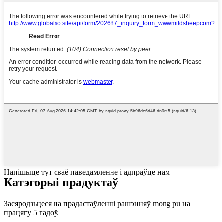
Напішыце тут сваё паведамленне і адпраўце нам
Катэгорыі прадуктаў
Засяродзьцеся на прадастаўленні рашэнняў mong pu на
працягу 5 гадоў.