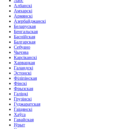
Лаос
Албанскі
Амхарскі
Армянскі
Азербайджанскі
Беларуская
Бенгальская
Баснійская
Балгарская
Себуано
Чычэва
Карсіканскі
Харвацкая
Галандскі
Эстонскі
Філіпінская
Фінскі
Фрызская
Галіцкі
Грузінскі
Гуджаратская
Гаіцянскі
Хаўса
Гавайская
Іўрыт