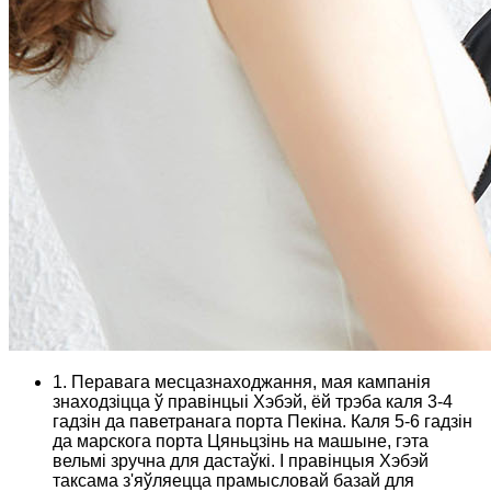
1. Перавага месцазнаходжання, мая кампанія
знаходзіцца ў правінцыі Хэбэй, ёй трэба каля 3-4
гадзін да паветранага порта Пекіна. Каля 5-6 гадзін
да марскога порта Цяньцзінь на машыне, гэта
вельмі зручна для дастаўкі. І правінцыя Хэбэй
таксама з'яўляецца прамысловай базай для