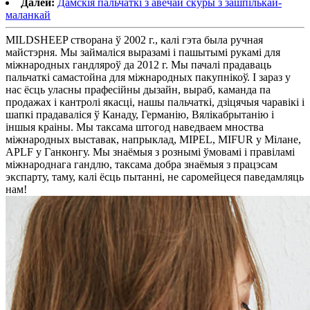
Далей:
Дамскія пальчаткі з авечай скуры з зашпількай-
маланкай
MILDSHEEP створана ў 2002 г., калі гэта была ручная
майстэрня. Мы займаліся выразамі і пашытымі рукамі для
міжнародных гандляроў да 2012 г. Мы пачалі прадаваць
пальчаткі самастойна для міжнародных пакупнікоў. І зараз у
нас ёсць уласны прафесійны дызайн, выраб, каманда па
продажах і кантролі якасці, нашы пальчаткі, дзіцячыя чаравікі і
шапкі прадаваліся ў Канаду, Германію, Вялікабрытанію і
іншыя краіны. Мы таксама штогод наведваем мноства
міжнародных выставак, напрыклад, MIPEL, MIFUR у Мілане,
APLF у Ганконгу. Мы знаёмыя з рознымі ўмовамі і правіламі
міжнароднага гандлю, таксама добра знаёмыя з працэсам
экспарту, таму, калі ёсць пытанні, не саромейцеся паведамляць
нам!