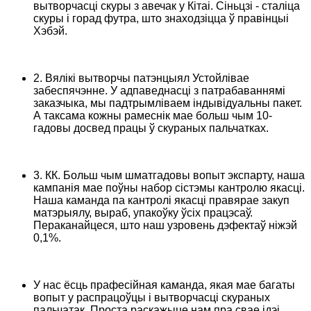
вытворчасці скуры з авечак у Кітаі. Сіньцзі - сталіца
скуры і горад футра, што знаходзіцца ў правінцыі
Хэбэй.
2. Вялікі вытворчы патэнцыял Устойлівае
забеспячэнне. У адпаведнасці з патрабаваннямі
заказчыка, мы падтрымліваем індывідуальны пакет.
А таксама кожны рамеснік мае больш чым 10-
гадовы досвед працы ў скураных пальчатках.
3. КК. Больш чым шматгадовы вопыт экспарту, наша
кампанія мае поўны набор сістэмы кантролю якасці.
Наша каманда па кантролі якасці правярае закуп
матэрыялу, выраб, упакоўку ўсіх працэсаў.
Пераканайцеся, што наш узровень дэфектаў ніжэй
0,1%.
У нас ёсць прафесійная каманда, якая мае багаты
вопыт у распрацоўцы і вытворчасці скураных
пальчатак. Проста раскажыце нам пра свае ідэі