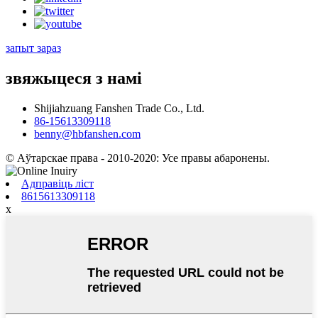
запыт зараз
звяжыцеся з намі
Shijiahzuang Fanshen Trade Co., Ltd.
86-15613309118
benny@hbfanshen.com
© Аўтарскае права - 2010-2020: Усе правы абаронены.
Адправіць ліст
8615613309118
x