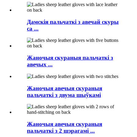
Дамскія пальчаткі з авечай скуры
са ...
Жаночыя скураныя пальчаткі з
авечых ...
Жаночыя авечыя скураныя
пальчаткі з двума шыўкамі
Жаночыя авечыя скураныя
пальчаткі з 2 шэрагамі ...