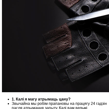
1. Калі я магу атрымаць цану?
Звычайна мы робім прапановы на працягу 24 гадзін
пасля атрымання запыту. Калі вам вельмі