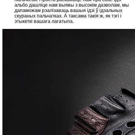
альбо дашліце нам выявы з высокім дазволам, мы
дапаможам рэалізаваць вашыя ідэі ў ідэальных
скураных пальчатках. А таксама такія ж, як тэгі і
этыкеткі вашага лагатыпа.