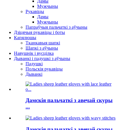
Дамы
Мужчыны
Рукавіцы
Дамы
Мужчыны
Папраўчыя пальчаткі з аўчыны
Дзіцячыя рукавіцы і боты
Капялюшы
Тканкавыя шапкі
Шапкі з аўчыны
Навушнік і вусцілка
Дыванкі і падушкі з аўчыны
Падушкі
Польскія рукавіцы
Дыванкі
Дамскія пальчаткі з авечай скуры
...
Дамскія пальчаткі з авечай скуры