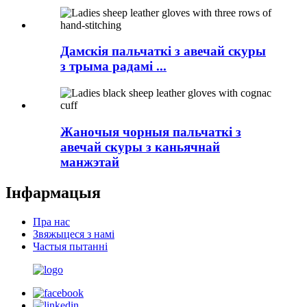
Дамскія пальчаткі з авечай скуры
з трыма радамі ...
Жаночыя чорныя пальчаткі з
авечай скуры з каньячнай
манжэтай
Інфармацыя
Пра нас
Звяжыцеся з намі
Частыя пытанні