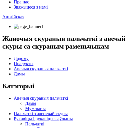
Пра нас
Звяжыцеся з намі
Англійская
Жаночыя скураныя пальчаткі з авечай
скуры са скураным раменьчыкам
Дадому
Прадукты
Авечыя скураныя пальчаткі
Дамы
Катэгорыі
Авечыя скураныя пальчаткі
Дамы
Мужчыны
Пальчаткі з аленевай скуры
Рукавіцы і рукавіцы з аўчыны
Пальчаткі