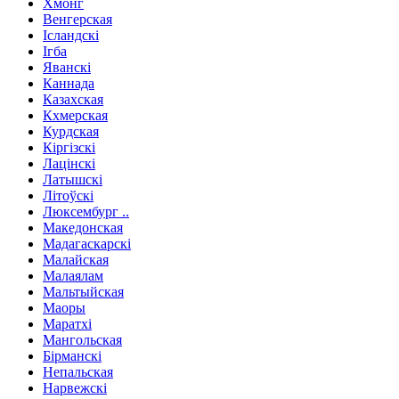
Хмонг
Венгерская
Ісландскі
Ігба
Яванскі
Каннада
Казахская
Кхмерская
Курдская
Кіргізскі
Лацінскі
Латышскі
Літоўскі
Люксембург ..
Македонская
Мадагаскарскі
Малайская
Малаялам
Мальтыйская
Маоры
Маратхі
Мангольская
Бірманскі
Непальская
Нарвежскі