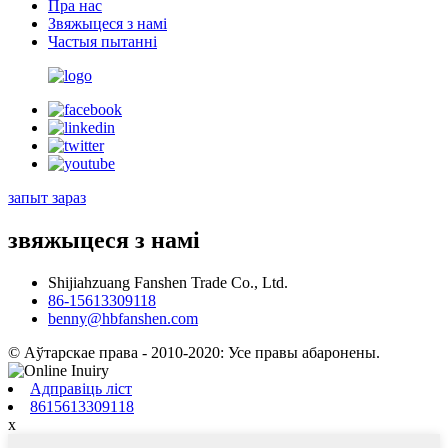
Пра нас
Звяжыцеся з намі
Частыя пытанні
запыт зараз
звяжыцеся з намі
Shijiahzuang Fanshen Trade Co., Ltd.
86-15613309118
benny@hbfanshen.com
© Аўтарскае права - 2010-2020: Усе правы абаронены.
Адправіць ліст
8615613309118
x