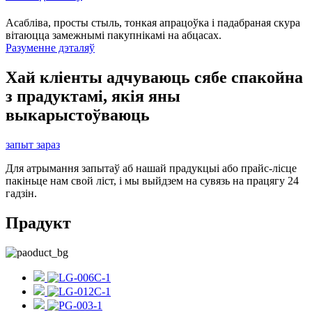
Асабліва, просты стыль, тонкая апрацоўка і падабраная скура
вітаюцца замежнымі пакупнікамі на абцасах.
Разуменне дэталяў
Хай кліенты адчуваюць сябе спакойна
з прадуктамі, якія яны
выкарыстоўваюць
запыт зараз
Для атрымання запытаў аб нашай прадукцыі або прайс-лісце
пакіньце нам свой ліст, і мы выйдзем на сувязь на працягу 24
гадзін.
Прадукт