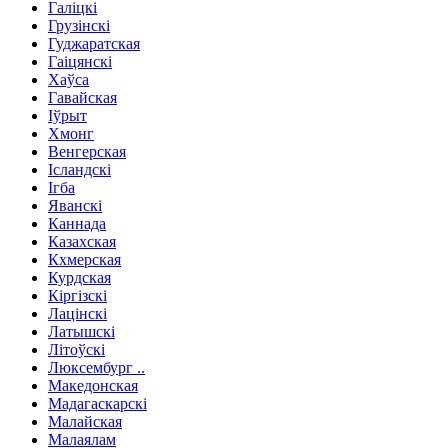
Галіцкі
Грузінскі
Гуджаратская
Гаіцянскі
Хаўса
Гавайская
Іўрыт
Хмонг
Венгерская
Ісландскі
Ігба
Яванскі
Каннада
Казахская
Кхмерская
Курдская
Кіргізскі
Лацінскі
Латышскі
Літоўскі
Люксембург ..
Македонская
Мадагаскарскі
Малайская
Малаялам