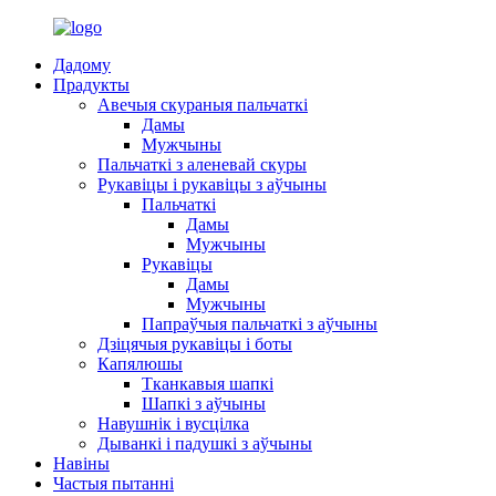
Дадому
Прадукты
Авечыя скураныя пальчаткі
Дамы
Мужчыны
Пальчаткі з аленевай скуры
Рукавіцы і рукавіцы з аўчыны
Пальчаткі
Дамы
Мужчыны
Рукавіцы
Дамы
Мужчыны
Папраўчыя пальчаткі з аўчыны
Дзіцячыя рукавіцы і боты
Капялюшы
Тканкавыя шапкі
Шапкі з аўчыны
Навушнік і вусцілка
Дыванкі і падушкі з аўчыны
Навіны
Частыя пытанні