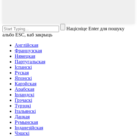
Націсніце Enter для пошуку
альбо ESC, каб закрыць
Англійская
Французская
Нямецкая
Партугальская
Іспанскі
Руская
Японскі
Карэйская
Арабская
Ірландскі
Грэчаскі
Турэцкі
Італьянскі
Дацкая
Румынская
Інданезійская
Чэшскі