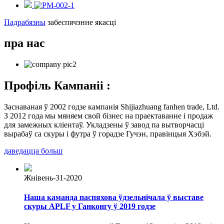
Падрабязны
забеспячэнне якасці
пра нас
Профіль Кампаніі :
Заснаваная ў 2002 годзе кампанія Shijiazhuang fanhen trade, Ltd.
З 2012 года мы мяняем свой бізнес на праектаванне і продаж
для замежных кліентаў. Укладзены ў завод па вытворчасці
вырабаў са скуры і футра ў горадзе Гучэн, правінцыя Хэбэй.
даведацца больш
Жнівень-31-2020
Наша каманда паспяхова ўдзельнічала ў выставе
скуры APLF у Ганконгу ў 2019 годзе