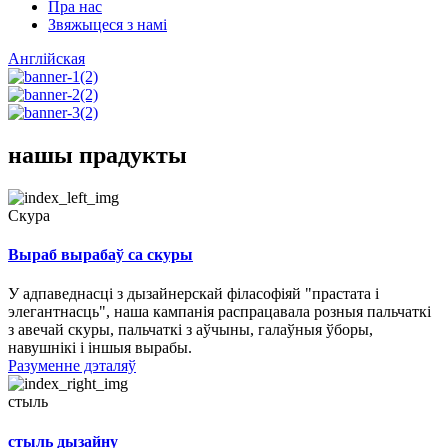
Пра нас
Звяжыцеся з намі
Англійская
нашы прадукты
Скура
Выраб вырабаў са скуры
У адпаведнасці з дызайнерскай філасофіяй "прастата і
элегантнасць", наша кампанія распрацавала розныя пальчаткі
з авечай скуры, пальчаткі з аўчыны, галаўныя ўборы,
навушнікі і іншыя вырабы.
Разуменне дэталяў
стыль
стыль дызайну