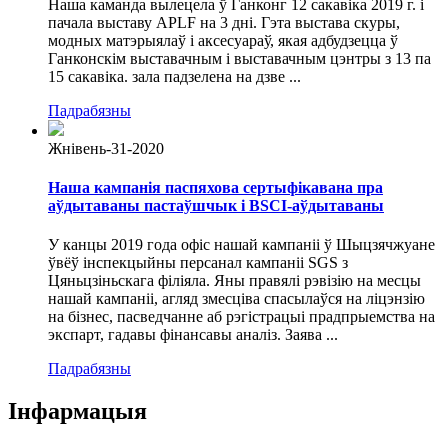
Наша каманда вылецела ў Ганконг 12 сакавіка 2019 г. і
пачала выставу APLF на 3 дні. Гэта выстава скуры,
модных матэрыялаў і аксесуараў, якая адбудзецца ў
Ганконскім выставачным і выставачным цэнтры з 13 па
15 сакавіка. зала падзелена на дзве ...
Падрабязны
Жнівень-31-2020
Наша кампанія паспяхова сертыфікавана пра
аўдытаваны пастаўшчык і BSCI-аўдытаваны
У канцы 2019 года офіс нашай кампаніі ў Шыцзячжуане
ўвёў інспекцыйны персанал кампаніі SGS з
Цяньцзіньскага філіяла. Яны правялі рэвізію на месцы
нашай кампаніі, агляд змесціва спасылаўся на ліцэнзію
на бізнес, пасведчанне аб рэгістрацыі прадпрыемства на
экспарт, гадавы фінансавы аналіз. Заява ...
Падрабязны
Інфармацыя