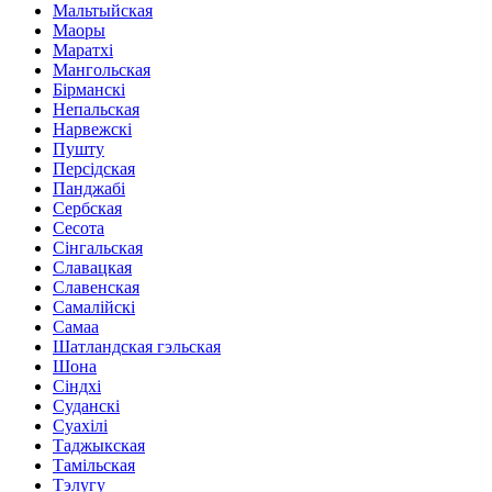
Мальтыйская
Маоры
Маратхі
Мангольская
Бірманскі
Непальская
Нарвежскі
Пушту
Персідская
Панджабі
Сербская
Сесота
Сінгальская
Славацкая
Славенская
Самалійскі
Самаа
Шатландская гэльская
Шона
Сіндхі
Суданскі
Суахілі
Таджыкская
Тамільская
Тэлугу