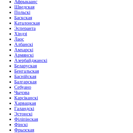
Афрыкаанс
Шведская
Польскі
Баскская
Каталонская
Эсперанта
Хіндзі
Лаос
Албанскі
Амхарскі
Армянскі
Азербайджанскі
Беларуская
Бенгальская
Баснійская
Балгарская
Себуано
Чычэва
Карсіканскі
Харвацкая
Галандскі
Эстонскі
Філіпінская
Фінскі
Фрызская