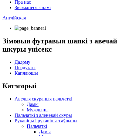
Пра нас
Звяжыцеся з намі
Англійская
Зімовыя футравыя шапкі з авечай
шкуры унісекс
Дадому
Прадукты
Капялюшы
Катэгорыі
Авечыя скураныя пальчаткі
Дамы
Мужчыны
Пальчаткі з аленевай скуры
Рукавіцы і рукавіцы з аўчыны
Пальчаткі
Дамы