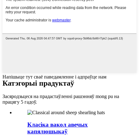
Напішыце тут сваё паведамленне і адпраўце нам
Катэгорыі прадуктаў
Засяродзьцеся на прадастаўленні рашэнняў mong pu на
працягу 5 гадоў.
Класіка вакол авечых
капялюшыкаў