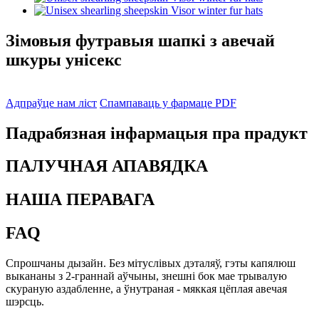
Зімовыя футравыя шапкі з авечай
шкуры унісекс
Адпраўце нам ліст
Спампаваць у фармаце PDF
Падрабязная інфармацыя пра прадукт
ПАЛУЧНАЯ АПАВЯДКА
НАША ПЕРАВАГА
FAQ
Спрошчаны дызайн. Без мітуслівых дэталяў, гэты капялюш
выкананы з 2-граннай аўчыны, знешні бок мае трывалую
скураную аздабленне, а ўнутраная - мяккая цёплая авечая
шэрсць.