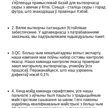
з'яўляецца прамысловай базай для вытворчасці
скуры з авечак у Кітаі. Сіньцзі - сталіца скуры і горад
футра, што знаходзіцца ў правінцыі Хэбэй.
2. Вялікі вытворчы патэнцыял Устойлівае
забеспячэнне. У адпаведнасці з патрабаваннямі
заказчыка, мы падтрымліваем індывідуальны пакет.
3.QC. Больш чым некалькігадовы вопыт экспарту,
наша кампанія мае поўны набор сістэмы кантролю
якасці. Наша каманда кантролю якасці правярае
закуп матэрыялу, вытворчасць, упакоўку ўсіх
працэсаў. Пераканайцеся, што наш узровень
дэфектаў ніжэй 0,1%
4. Хенд-мэйд каманда скрафтсмен, усе нашы
пальчаткі з аўчыны былі пашыты з традыцыйным
майстэрствам сшывання за швом. І яго павінны
аздабляць кваліфікаваныя майстрыхі з больш чым