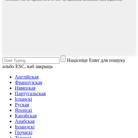
Націсніце Enter для пошуку
альбо ESC, каб закрыць
Англійская
Французская
Нямецкая
Партугальская
Іспанскі
Руская
Японскі
Карэйская
Арабская
Ірландскі
Грэчаскі
Турэцкі