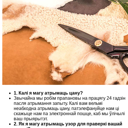
1. Калі я магу атрымаць цану?
Звычайна мы робім прапановы на працягу 24 гадзін
пасля атрымання запыту. Калі вам вельмі
неабходна атрымаць цану, патэлефануйце нам ці
скажыце нам па электроннай пошце, каб мы ўлічылі
ваш прыярытэт.
2. Як я магу атрымаць узор для праверкі вашай