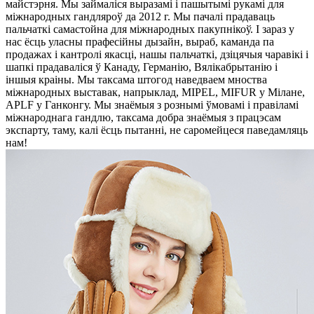
майстэрня. Мы займаліся выразамі і пашытымі рукамі для
міжнародных гандляроў да 2012 г. Мы пачалі прадаваць
пальчаткі самастойна для міжнародных пакупнікоў. І зараз у
нас ёсць уласны прафесійны дызайн, выраб, каманда па
продажах і кантролі якасці, нашы пальчаткі, дзіцячыя чаравікі і
шапкі прадаваліся ў Канаду, Германію, Вялікабрытанію і
іншыя краіны. Мы таксама штогод наведваем мноства
міжнародных выставак, напрыклад, MIPEL, MIFUR у Мілане,
APLF у Ганконгу. Мы знаёмыя з рознымі ўмовамі і правіламі
міжнароднага гандлю, таксама добра знаёмыя з працэсам
экспарту, таму, калі ёсць пытанні, не саромейцеся паведамляць
нам!