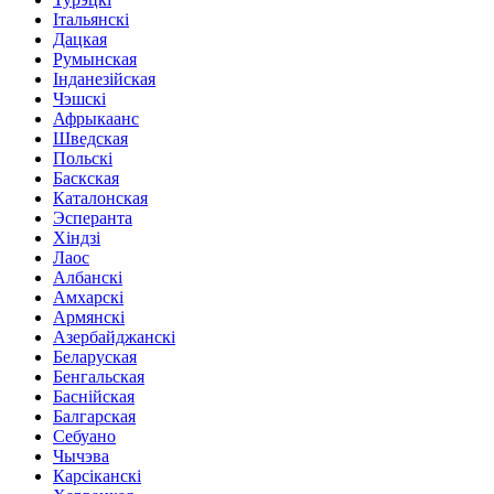
Італьянскі
Дацкая
Румынская
Інданезійская
Чэшскі
Афрыкаанс
Шведская
Польскі
Баскская
Каталонская
Эсперанта
Хіндзі
Лаос
Албанскі
Амхарскі
Армянскі
Азербайджанскі
Беларуская
Бенгальская
Баснійская
Балгарская
Себуано
Чычэва
Карсіканскі