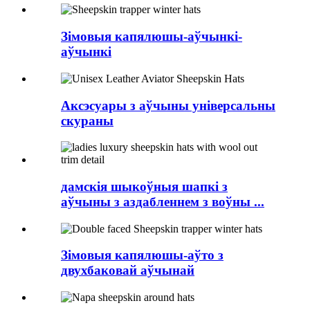
Зімовыя капялюшы-аўчынкі-
аўчынкі
Аксэсуары з аўчыны універсальны
скураны
дамскія шыкоўныя шапкі з
аўчыны з аздабленнем з воўны ...
Зімовыя капялюшы-аўто з
двухбаковай аўчынай