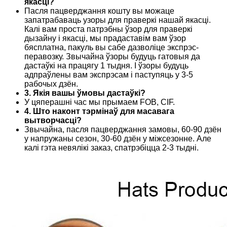
якасці?
Пасля пацверджання кошту вы можаце
запатрабаваць узоры для праверкі нашай якасці.
Калі вам проста патрэбны ўзор для праверкі
дызайну і якасці, мы прадаставім вам ўзор
бясплатна, пакуль вы сабе дазволіце экспрэс-
перавозку. Звычайна ўзоры будуць гатовыя да
дастаўкі на працягу 1 тыдня. І ўзоры будуць
адпраўлены вам экспрэсам і паступяць у 3-5
рабочых дзён.
3. Якія вашы ўмовы дастаўкі?
У цяперашні час мы прымаем FOB, CIF.
4. Што наконт тэрмінаў для масавага
вытворчасці?
Звычайна, пасля пацверджання замовы, 60-90 дзён
у напружаны сезон, 30-60 дзён у міжсезонне. Але
калі гэта невялікі заказ, спатрэбіцца 2-3 тыдні.