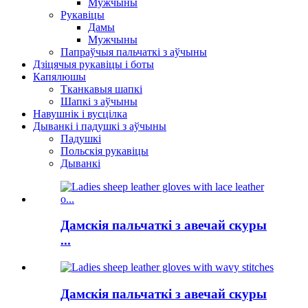
Мужчыны
Рукавіцы
Дамы
Мужчыны
Папраўчыя пальчаткі з аўчыны
Дзіцячыя рукавіцы і боты
Капялюшы
Тканкавыя шапкі
Шапкі з аўчыны
Навушнік і вусцілка
Дыванкі і падушкі з аўчыны
Падушкі
Польскія рукавіцы
Дыванкі
Дамскія пальчаткі з авечай скуры
...
Дамскія пальчаткі з авечай скуры