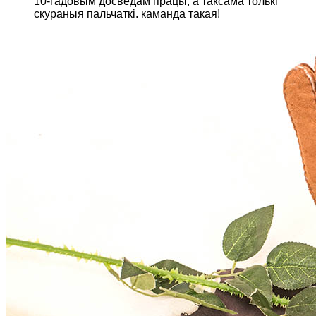
10-гадовым досведам працы, а таксама толькі
скураныя пальчаткі. каманда такая!