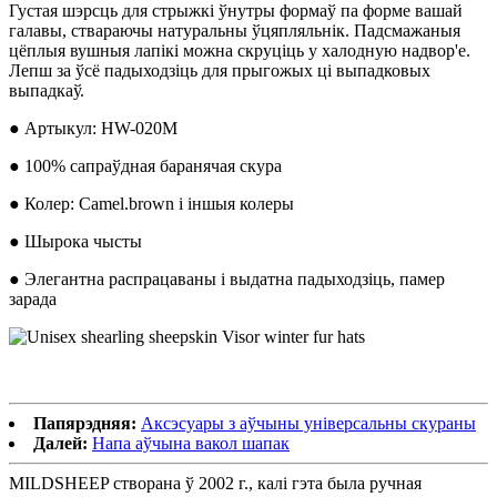
Густая шэрсць для стрыжкі ўнутры формаў па форме вашай
галавы, ствараючы натуральны ўцяпляльнік. Падсмажаныя
цёплыя вушныя лапікі можна скруціць у халодную надвор'е.
Лепш за ўсё падыходзіць для прыгожых ці выпадковых
выпадкаў.
● Артыкул: HW-020M
● 100% сапраўдная баранячая скура
● Колер: Camel.brown і іншыя колеры
● Шырока чысты
● Элегантна распрацаваны і выдатна падыходзіць, памер
зарада
Папярэдняя:
Аксэсуары з аўчыны універсальны скураны
Далей:
Напа аўчына вакол шапак
MILDSHEEP створана ў 2002 г., калі гэта была ручная