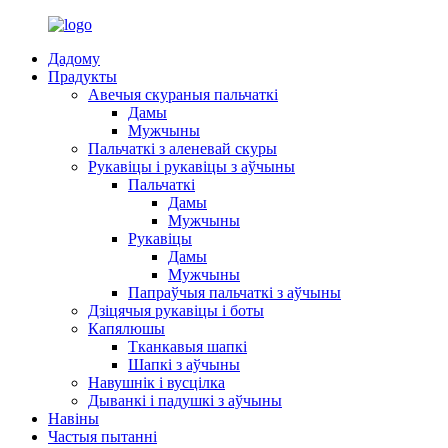
Дадому
Прадукты
Авечыя скураныя пальчаткі
Дамы
Мужчыны
Пальчаткі з аленевай скуры
Рукавіцы і рукавіцы з аўчыны
Пальчаткі
Дамы
Мужчыны
Рукавіцы
Дамы
Мужчыны
Папраўчыя пальчаткі з аўчыны
Дзіцячыя рукавіцы і боты
Капялюшы
Тканкавыя шапкі
Шапкі з аўчыны
Навушнік і вусцілка
Дыванкі і падушкі з аўчыны
Навіны
Частыя пытанні