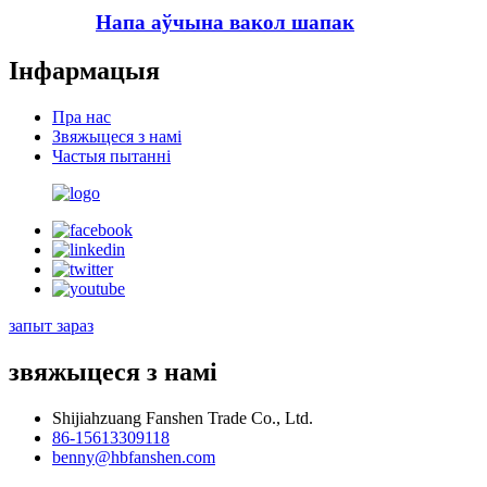
Напа аўчына вакол шапак
Інфармацыя
Пра нас
Звяжыцеся з намі
Частыя пытанні
запыт зараз
звяжыцеся з намі
Shijiahzuang Fanshen Trade Co., Ltd.
86-15613309118
benny@hbfanshen.com