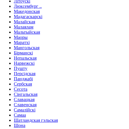
Літоўскі
Люксембург ..
Македонская
Мадагаскарскі
Малайская
Малаялам
Мальтыйская
Маоры
Маратхі
Мангольская
Бірманскі
Непальская
Нарвежскі
Пушту
Персідская
Панджабі
Сербская
Сесота
Сінгальская
Славацкая
Славенская
Самалійскі
Самаа
Шатландская гэльская
Шона