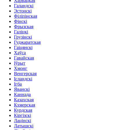
Харвацкая
Галандскі
Эстонскі
Філіпінская
Фінскі
Фрызская
Галіцкі
Грузінскі
Гуджаратская
Гаіцянскі
Хаўса
Гавайская
Іўрыт
Хмонг
Венгерская
Ісландскі
Ігба
Яванскі
Каннада
Казахская
Кхмерская
Курдская
Кіргізскі
Лацінскі
Латышскі