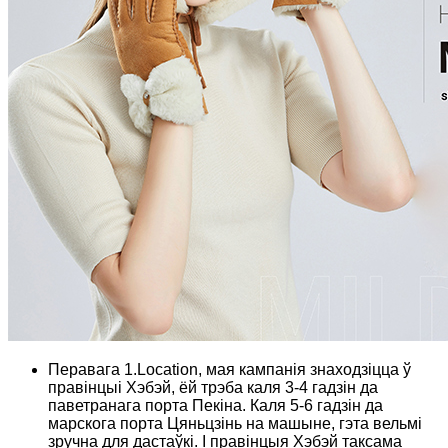
Перавага 1.Location, мая кампанія знаходзіцца ў
правінцыі Хэбэй, ёй трэба каля 3-4 гадзін да
паветранага порта Пекіна. Каля 5-6 гадзін да
марскога порта Цяньцзінь на машыне, гэта вельмі
зручна для дастаўкі. І правінцыя Хэбэй таксама