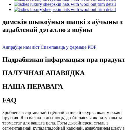
дамскія шыкоўныя шапкі з аўчыны з
аздабленай дэталлю з воўны
Адпраўце нам ліст
Спампаваць у фармаце PDF
Падрабязная інфармацыя пра прадукт
ПАЛУЧНАЯ АПАВЯДКА
НАША ПЕРАВАГА
FAQ
Зроблена з сартаванай і цёплай ягнячай скуры, якая мяккая і
пругкая. Яго валакна дыхаюць, дзейнічаючы як натуральны
тэрмастат для вашага цела. Гэты дызайнерскі стыль з
сегментаванай купалападобнай каронай, аздабленнем швоў з