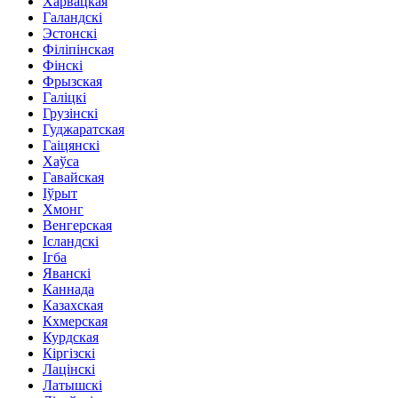
Харвацкая
Галандскі
Эстонскі
Філіпінская
Фінскі
Фрызская
Галіцкі
Грузінскі
Гуджаратская
Гаіцянскі
Хаўса
Гавайская
Іўрыт
Хмонг
Венгерская
Ісландскі
Ігба
Яванскі
Каннада
Казахская
Кхмерская
Курдская
Кіргізскі
Лацінскі
Латышскі