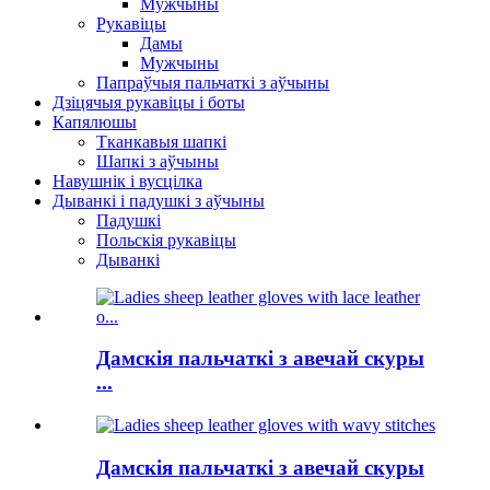
Мужчыны
Рукавіцы
Дамы
Мужчыны
Папраўчыя пальчаткі з аўчыны
Дзіцячыя рукавіцы і боты
Капялюшы
Тканкавыя шапкі
Шапкі з аўчыны
Навушнік і вусцілка
Дыванкі і падушкі з аўчыны
Падушкі
Польскія рукавіцы
Дыванкі
Дамскія пальчаткі з авечай скуры
...
Дамскія пальчаткі з авечай скуры