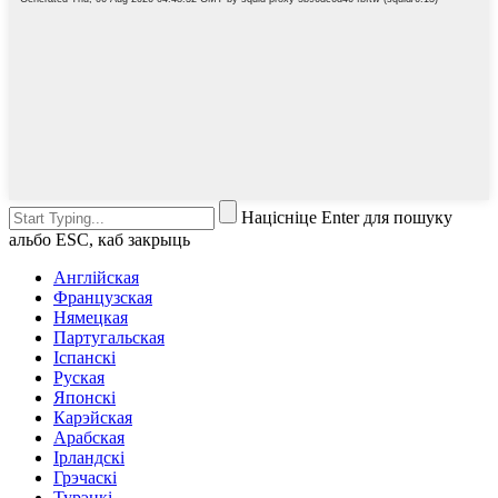
Націсніце Enter для пошуку
альбо ESC, каб закрыць
Англійская
Французская
Нямецкая
Партугальская
Іспанскі
Руская
Японскі
Карэйская
Арабская
Ірландскі
Грэчаскі
Турэцкі