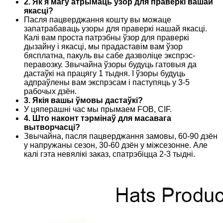
2. Як я магу атрымаць узор для праверкі вашай
якасці?
Пасля пацверджання кошту вы можаце
запатрабаваць узоры для праверкі нашай якасці.
Калі вам проста патрэбны ўзор для праверкі
дызайну і якасці, мы прадаставім вам ўзор
бясплатна, пакуль вы сабе дазволіце экспрэс-
перавозку. Звычайна ўзоры будуць гатовыя да
дастаўкі на працягу 1 тыдня. І ўзоры будуць
адпраўлены вам экспрэсам і паступяць у 3-5
рабочых дзён.
3. Якія вашы ўмовы дастаўкі?
У цяперашні час мы прымаем FOB, CIF.
4. Што наконт тэрмінаў для масавага
вытворчасці?
Звычайна, пасля пацверджання замовы, 60-90 дзён
у напружаны сезон, 30-60 дзён у міжсезонне. Але
калі гэта невялікі заказ, спатрэбіцца 2-3 тыдні.