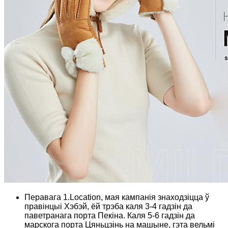
Перавага 1.Location, мая кампанія знаходзіцца ў
правінцыі Хэбэй, ёй трэба каля 3-4 гадзін да
паветранага порта Пекіна. Каля 5-6 гадзін да
марскога порта Цяньцзінь на машыне, гэта вельмі