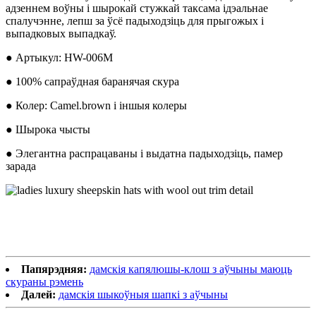
адзеннем воўны і шырокай стужкай таксама ідэальнае
спалучэнне, лепш за ўсё падыходзіць для прыгожых і
выпадковых выпадкаў.
● Артыкул: HW-006M
● 100% сапраўдная баранячая скура
● Колер: Camel.brown і іншыя колеры
● Шырока чысты
● Элегантна распрацаваны і выдатна падыходзіць, памер
зарада
Папярэдняя:
дамскія капялюшы-клош з аўчыны маюць
скураны рэмень
Далей:
дамскія шыкоўныя шапкі з аўчыны