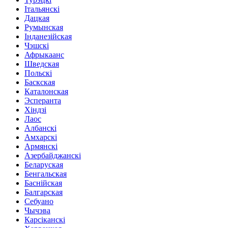
Італьянскі
Дацкая
Румынская
Інданезійская
Чэшскі
Афрыкаанс
Шведская
Польскі
Баскская
Каталонская
Эсперанта
Хіндзі
Лаос
Албанскі
Амхарскі
Армянскі
Азербайджанскі
Беларуская
Бенгальская
Баснійская
Балгарская
Себуано
Чычэва
Карсіканскі