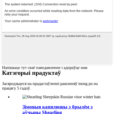
Напішыце тут сваё паведамленне і адпраўце нам
Катэгорыі прадуктаў
Засяродзьцеся на прадастаўленні рашэнняў mong pu на
працягу 5 гадоў.
Зімовыя капялюшы з брылём з
аўчыны Shearling