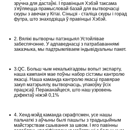
зручна для дастаўкі. І правінцыя Хэбэй таксама
з'яўляецца прамысловай базай для вытворчасці
скуры з авечак у Кітаі. Сіньцзі - сталіца скуры і горад
футра, што знаходзіцца ў правінцыі Хэбэй.
2. Вялікі вытворчы патэнцыял Устойлівае
забеспячэнне. У адпаведнасці з патрабаваннямі
заказчыка, мы падтрымліваем індывідуальны пакет.
3.QC. Больш чым некалькігадовы вопыт экспарту,
наша кампанія мае поўны набор сістэмы кантролю
якасці. Наша каманда кантролю якасці правярае
закуп матэрыялу, вытворчасць, упакоўку ўсіх
працэсаў. Пераканайцеся, што наш узровень
дэфектаў ніжэй 0,1%
4. Хенд-мэйд каманда скрафтсмен, усе нашы
пальчаткі з аўчыны былі пашыты з традыцыйным
майстэрствам сшывання за швом. І яго павінны