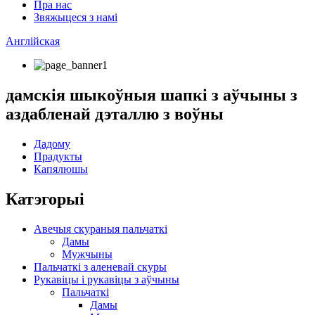
Пра нас
Звяжыцеся з намі
Англійская
дамскія шыкоўныя шапкі з аўчыны з
аздабленай дэталлю з воўны
Дадому
Прадукты
Капялюшы
Катэгорыі
Авечыя скураныя пальчаткі
Дамы
Мужчыны
Пальчаткі з аленевай скуры
Рукавіцы і рукавіцы з аўчыны
Пальчаткі
Дамы