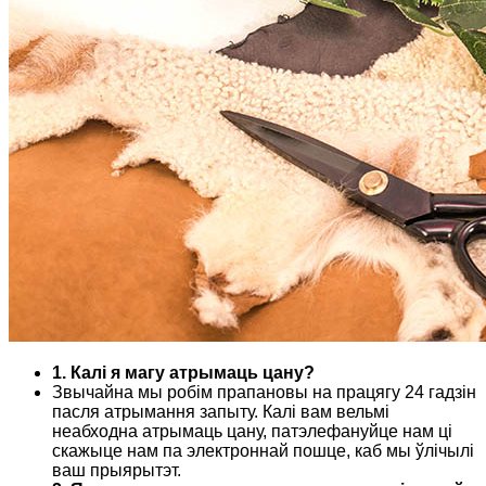
1. Калі я магу атрымаць цану?
Звычайна мы робім прапановы на працягу 24 гадзін
пасля атрымання запыту. Калі вам вельмі
неабходна атрымаць цану, патэлефануйце нам ці
скажыце нам па электроннай пошце, каб мы ўлічылі
ваш прыярытэт.