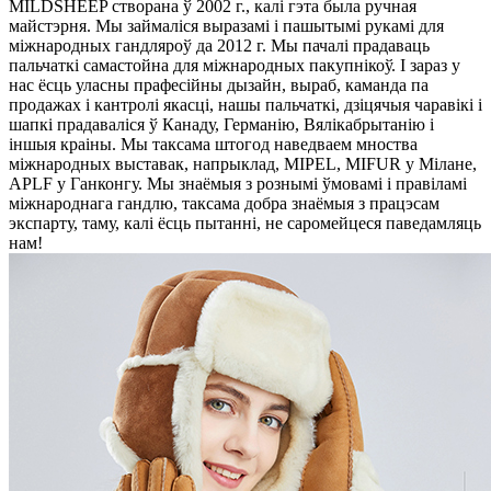
MILDSHEEP створана ў 2002 г., калі гэта была ручная
майстэрня. Мы займаліся выразамі і пашытымі рукамі для
міжнародных гандляроў да 2012 г. Мы пачалі прадаваць
пальчаткі самастойна для міжнародных пакупнікоў. І зараз у
нас ёсць уласны прафесійны дызайн, выраб, каманда па
продажах і кантролі якасці, нашы пальчаткі, дзіцячыя чаравікі і
шапкі прадаваліся ў Канаду, Германію, Вялікабрытанію і
іншыя краіны. Мы таксама штогод наведваем мноства
міжнародных выставак, напрыклад, MIPEL, MIFUR у Мілане,
APLF у Ганконгу. Мы знаёмыя з рознымі ўмовамі і правіламі
міжнароднага гандлю, таксама добра знаёмыя з працэсам
экспарту, таму, калі ёсць пытанні, не саромейцеся паведамляць
нам!