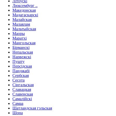
Літоўскі
Люксембург ..
Македонская
Мадагаскарскі
Малайская
Малаялам
Мальтыйская
Маоры
Маратхі
Мангольская
Бірманскі
Непальская
Нарвежскі
Пушту
Персідская
Панджабі
Сербская
Сесота
Сінгальская
Славацкая
Славенская
Самалійскі
Самаа
Шатландская гэльская
Шона