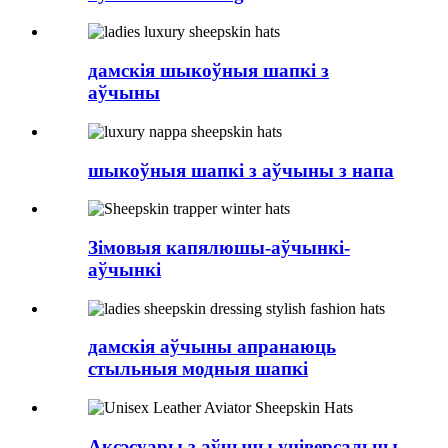
дамскія шыкоўныя шапкі з
аўчыны
шыкоўныя шапкі з аўчыны з напа
Зімовыя капялюшы-аўчынкі-
аўчынкі
дамскія аўчыны апранаюць
стыльныя модныя шапкі
Аксэсуары з аўчыны універсальны