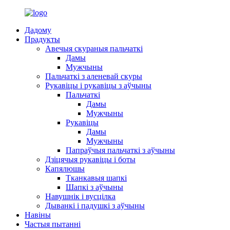
Дадому
Прадукты
Авечыя скураныя пальчаткі
Дамы
Мужчыны
Пальчаткі з аленевай скуры
Рукавіцы і рукавіцы з аўчыны
Пальчаткі
Дамы
Мужчыны
Рукавіцы
Дамы
Мужчыны
Папраўчыя пальчаткі з аўчыны
Дзіцячыя рукавіцы і боты
Капялюшы
Тканкавыя шапкі
Шапкі з аўчыны
Навушнік і вусцілка
Дыванкі і падушкі з аўчыны
Навіны
Частыя пытанні