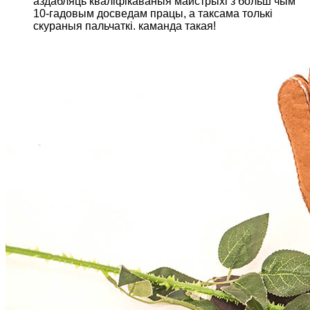
аздабляць кваліфікаваныя майстрыхі з больш чым
10-гадовым досведам працы, а таксама толькі
скураныя пальчаткі. каманда такая!