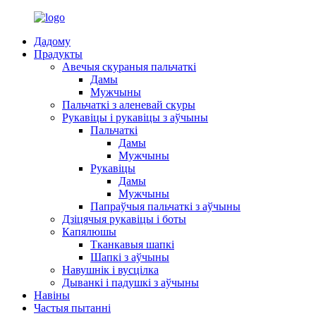
Дадому
Прадукты
Авечыя скураныя пальчаткі
Дамы
Мужчыны
Пальчаткі з аленевай скуры
Рукавіцы і рукавіцы з аўчыны
Пальчаткі
Дамы
Мужчыны
Рукавіцы
Дамы
Мужчыны
Папраўчыя пальчаткі з аўчыны
Дзіцячыя рукавіцы і боты
Капялюшы
Тканкавыя шапкі
Шапкі з аўчыны
Навушнік і вусцілка
Дыванкі і падушкі з аўчыны
Навіны
Частыя пытанні