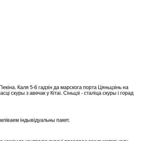
Пекіна. Каля 5-6 гадзін да марскога порта Цяньцзінь на
 скуры з авечак у Кітаі. Сіньцзі - сталіца скуры і горад
мліваем індывідуальны пакет.