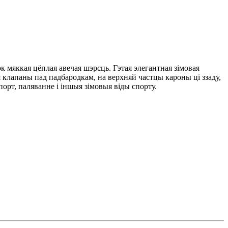
к мяккая цёплая авечая шэрсць. Гэтая элегантная зімовая
клапаны пад падбародкам, на верхняй частцы кароны ці ззаду,
рт, паляванне і іншыя зімовыя віды спорту.