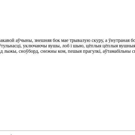
бакавой аўчыны, знешняя бок мае трывалую скуру, а ўнутраная бо
 ўтульнасці, уключаючы вушы, лоб і шыю, цёплыя цёплыя вушныя 
 лыжы, сноўборд, снежны ком, пешыя прагулкі, аўтамабільны спо