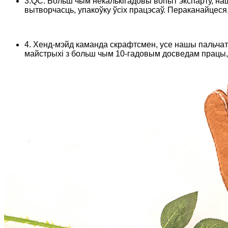
3.QC. Больш чым некалькігадовы вопыт экспарту, на
вытворчасць, упакоўку ўсіх працэсаў. Пераканайцеся
4. Хенд-мэйд каманда скрафтсмен, усе нашы пальча
майстрыхі з больш чым 10-гадовым досведам працы, а