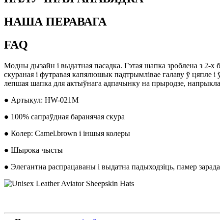
НАША ПЕРАВАГА
FAQ
Модны дызайн і выдатная пасадка. Гэтая шапка зроблена з 2-х 
скураная і футравая капялюшык падтрымлівае галаву ў цяпле і
лепшая шапка для актыўнага адпачынку на прыродзе, напрыклад
● Артыкул: HW-021M
● 100% сапраўдная баранячая скура
● Колер: Camel.brown і іншыя колеры
● Шырока чысты
● Элегантна распрацаваны і выдатна падыходзіць, памер зарада