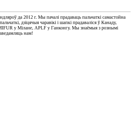
ндляроў да 2012 г. Мы пачалі прадаваць пальчаткі самастойна
льчаткі, дзіцячыя чаравікі і шапкі прадаваліся ў Канаду,
MIFUR у Мілане, APLF у Ганконгу. Мы знаёмыя з рознымі
паведамляць нам!