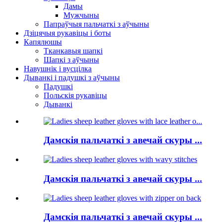
Дамы
Мужчыны
Папраўчыя пальчаткі з аўчыны
Дзіцячыя рукавіцы і боты
Капялюшы
Тканкавыя шапкі
Шапкі з аўчыны
Навушнік і вусцілка
Дыванкі і падушкі з аўчыны
Падушкі
Польскія рукавіцы
Дыванкі
Дамскія пальчаткі з авечай скуры ...
Дамскія пальчаткі з авечай скуры ...
Дамскія пальчаткі з авечай скуры ...