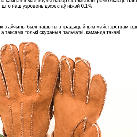
ша кампанія мае поўны набор сістэмы кантролю якасці. Наш
, што наш узровень дэфектаў ніжэй 0,1%
ткі з аўчыны былі пашыты з традыцыйным майстэрствам сшы
 таксама толькі скураныя пальчаткі. каманда такая!