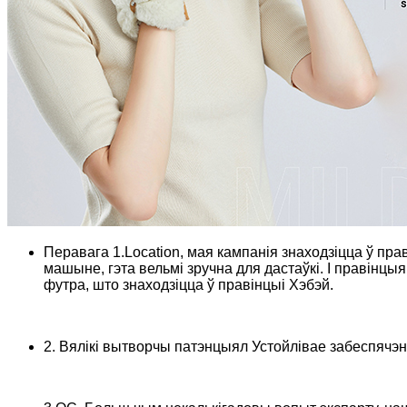
Перавага 1.Location, мая кампанія знаходзіцца ў прав
машыне, гэта вельмі зручна для дастаўкі. І правінцыя
футра, што знаходзіцца ў правінцыі Хэбэй.
2. Вялікі вытворчы патэнцыял Устойлівае забеспячэн