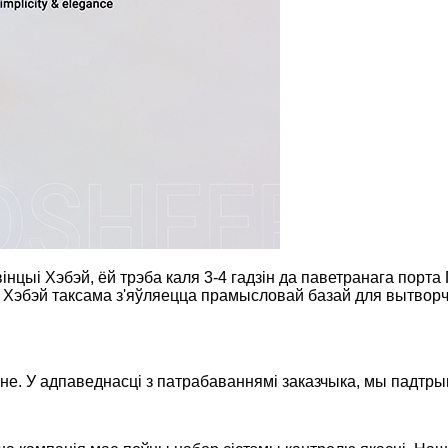
інцыі Хэбэй, ёй трэба каля 3-4 гадзін да паветранага порта 
 Хэбэй таксама з'яўляецца прамысловай базай для вытворчасці
не. У адпаведнасці з патрабаваннямі заказчыка, мы падтры