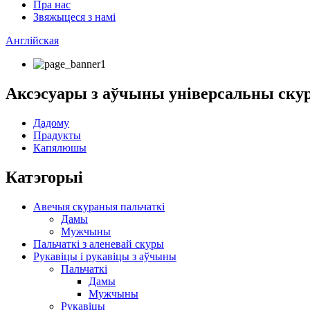
Пра нас
Звяжыцеся з намі
Англійская
Аксэсуары з аўчыны універсальны ску
Дадому
Прадукты
Капялюшы
Катэгорыі
Авечыя скураныя пальчаткі
Дамы
Мужчыны
Пальчаткі з аленевай скуры
Рукавіцы і рукавіцы з аўчыны
Пальчаткі
Дамы
Мужчыны
Рукавіцы