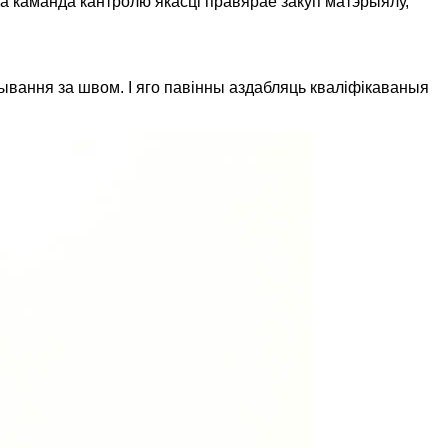
а каманда кантролю якасці правярае закуп матэрыялу,
вання за швом. І яго павінны аздабляць кваліфікаваныя