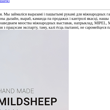
шапкі
я. Мы займаліся выразамі і пашытымі рукамі для міжнародных га
ны дызайн, выраб, каманда па продажах і кантролі якасці, нашы па
 наведваем мноства міжнародных выставак, напрыклад, MIPEL, 
я з працэсам экспарту, таму, калі ёсць пытанні, не саромейцеся 