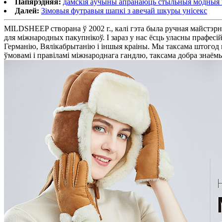
Папярэдняя:
дамскія аўчыны апранаюць стыльныя модныя 
Далей:
Зімовыя футравыя шапкі з авечай шкуры унісекс
MILDSHEEP створана ў 2002 г., калі гэта была ручная майстэрн
для міжнародных пакупнікоў. І зараз у нас ёсць уласны прафесій
Германію, Вялікабрытанію і іншыя краіны. Мы таксама штогод
ўмовамі і правіламі міжнароднага гандлю, таксама добра знаёмы