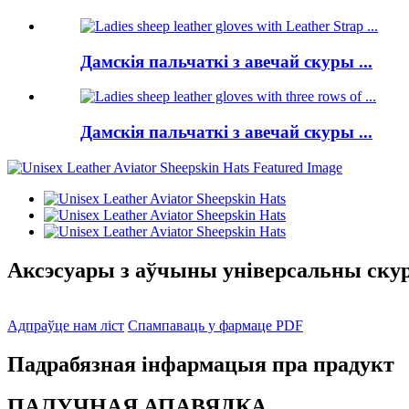
Дамскія пальчаткі з авечай скуры ...
Дамскія пальчаткі з авечай скуры ...
Аксэсуары з аўчыны універсальны ску
Адпраўце нам ліст
Спампаваць у фармаце PDF
Падрабязная інфармацыя пра прадукт
ПАЛУЧНАЯ АПАВЯДКА