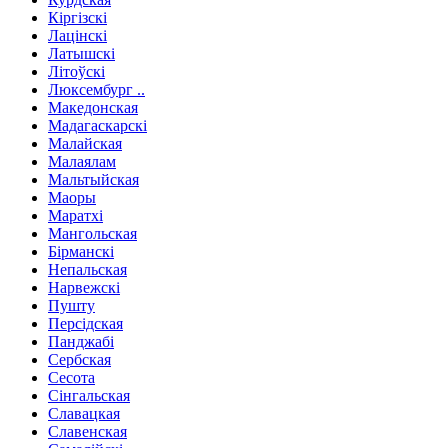
Кіргізскі
Лацінскі
Латышскі
Літоўскі
Люксембург ..
Македонская
Мадагаскарскі
Малайская
Малаялам
Мальтыйская
Маоры
Маратхі
Мангольская
Бірманскі
Непальская
Нарвежскі
Пушту
Персідская
Панджабі
Сербская
Сесота
Сінгальская
Славацкая
Славенская