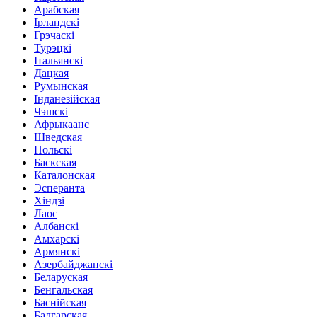
Арабская
Ірландскі
Грэчаскі
Турэцкі
Італьянскі
Дацкая
Румынская
Інданезійская
Чэшскі
Афрыкаанс
Шведская
Польскі
Баскская
Каталонская
Эсперанта
Хіндзі
Лаос
Албанскі
Амхарскі
Армянскі
Азербайджанскі
Беларуская
Бенгальская
Баснійская
Балгарская