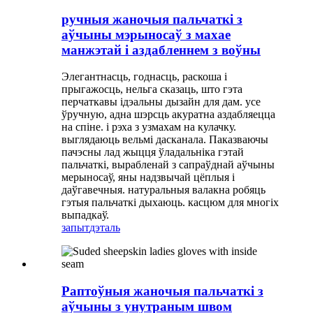
ручныя жаночыя пальчаткі з
аўчыны мэрыносаў з махае
манжэтай і аздабленнем з воўны
Элегантнасць, годнасць, раскоша і
прыгажосць, нельга сказаць, што гэта
перчаткавы ідэальны дызайн для дам. усе
ўручную, адна шэрсць акуратна аздабляецца
на спіне. і рэха з узмахам на кулачку.
выглядаюць вельмі дасканала. Паказваючы
пачэсны лад жыцця ўладальніка гэтай
пальчаткі, вырабленай з сапраўднай аўчыны
мерыносаў, яны надзвычай цёплыя і
даўгавечныя. натуральныя валакна робяць
гэтыя пальчаткі дыхаюць. касцюм для многіх
выпадкаў.
запыт
дэталь
Раптоўныя жаночыя пальчаткі з
аўчыны з унутраным швом