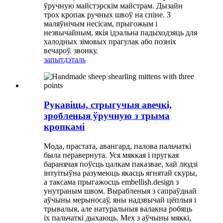
ўручную майстэрскім майстрам. Дызайн
трох кропак ручных швоў на спіне. З
маляўнічым несісам, прыгожым і
незвычайным, якія ідэальна падыходзяць для
халодных зімовых прагулак або позніх
вечароў. звонку.
запыт
дэталь
Рукавіцы, стрыгучыя авечкі,
зробленыя ўручную з трыма
кропкамі
Мода, прастата, авангард, палова пальчаткі
была перавернута. Уся мяккая і пругкая
баранячая поўсць цалкам паказвае, хай людзі
інтуітыўна разумеюць якасць ягнятай скуры,
а таксама прыгажосць embellish.design з
унутраным швом. Вырабленыя з сапраўднай
аўчыны мерыносаў, яны надзвычай цёплыя і
трывалыя, але натуральныя валакна робяць
іх пальчаткі дыхаюць. Мех з аўчыны мяккі,