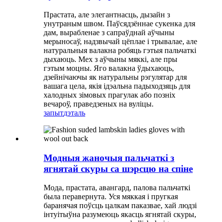
Прастата, але элегантнасць, дызайн з
унутраным швом. Паўсядзённае сукенка для
дам, вырабленае з сапраўднай аўчыны
мерыносаў, надзвычай цёплае і трывалае, але
натуральныя валакна робяць гэтыя пальчаткі
дыхаюць. Мех з аўчыны мяккі, але пры
гэтым моцны. Яго валакна ўдыхаюць,
дзейнічаючы як натуральны рэгулятар для
вашага цела, якія ідэальна падыходзяць для
халодных зімовых прагулак або позніх
вечароў, праведзеных на вуліцы.
запыт
дэталь
Модныя жаночыя пальчаткі з
ягнятай скуры са шэрсцю на спіне
Мода, прастата, авангард, палова пальчаткі
была перавернута. Уся мяккая і пругкая
баранячая поўсць цалкам паказвае, хай людзі
інтуітыўна разумеюць якасць ягнятай скуры,