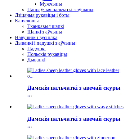
Мужчыны
Папраўчыя пальчаткі з аўчыны
Дзіцячыя рукавіцы і боты
Капялюшы
Тканкавыя шапкі
Шапкі з аўчыны
Навушнік і вусцілка
Дыванкі і падушкі з аўчыны
Падушкі
Польскія рукавіцы
Дыванкі
Дамскія пальчаткі з авечай скуры
...
Дамскія пальчаткі з авечай скуры
...