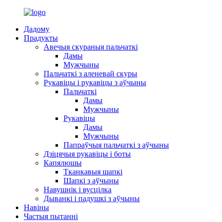
Дадому
Прадукты
Авечыя скураныя пальчаткі
Дамы
Мужчыны
Пальчаткі з аленевай скуры
Рукавіцы і рукавіцы з аўчыны
Пальчаткі
Дамы
Мужчыны
Рукавіцы
Дамы
Мужчыны
Папраўчыя пальчаткі з аўчыны
Дзіцячыя рукавіцы і боты
Капялюшы
Тканкавыя шапкі
Шапкі з аўчыны
Навушнік і вусцілка
Дыванкі і падушкі з аўчыны
Навіны
Частыя пытанні