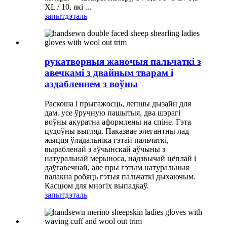
XL / 10, які ...
запыт
дэталь
рукатворныя жаночыя пальчаткі з
авечкамі з двайным тварам і
аздабленнем з воўны
Раскоша і прыгажосць, лепшы дызайн для
дам. усе ўручную пашытыя, два шэрагі
воўны акуратна аформлены на спіне. Гэта
цудоўны выгляд. Паказвае элегантны лад
жыцця ўладальніка гэтай пальчаткі,
вырабленай з аўчынскай аўчыны з
натуральнай мерыноса, надзвычай цёплай і
даўгавечнай, але пры гэтым натуральныя
валакна робяць гэтыя пальчаткі дыхаючым.
Касцюм для многіх выпадкаў.
запыт
дэталь