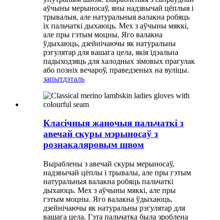
аўчыны мерыносаў, яны надзвычай цёплыя і
трывалыя, але натуральныя валакна робяць
іх пальчаткі дыхаюць. Мех з аўчыны мяккі,
але пры гэтым моцны. Яго валакна
ўдыхаюць, дзейнічаючы як натуральны
рэгулятар для вашага цела, якія ідэальна
падыходзяць для халодных зімовых прагулак
або позніх вечароў, праведзеных на вуліцы.
запыт
дэталь
Класічныя жаночыя пальчаткі з
авечай скуры мэрыносаў з
рознакаляровым швом
Выраблены з авечай скуры мерыносаў,
надзвычай цёплы і трывалы, але пры гэтым
натуральныя валакна робяць пальчаткі
дыхаюць. Мех з аўчыны мяккі, але пры
гэтым моцны. Яго валакна ўдыхаюць,
дзейнічаючы як натуральны рэгулятар для
вашага цела. Гэта пальчатка была зроблена