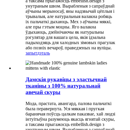
а таксама прыгажосць embellish.design з
унутраным швом. Вырабленыя з сапраўднай
аўчыны мерыносаў, яны надзвычай цёплыя і
трывалыя, але натуральныя валакна робяць
іх пальчаткі дыхаюць. Мех з аўчыны мяккі,
але пры гэтым моцны. Яго валакна
ўдыхаюць, дзейнічаючы як натуральны
рэгулятар для вашага цела, якія ідэальна
падыходзяць для халодных зімовых прагулак
або позніх вечароў, праведзеных на вуліцы.
запыт
дэталь
Дамскія рукавіцы з эластычнай
тканіны з 100% натуральнай
авечай скуры
Мода, прастата, авангард, палова пальчаткі
была перавернута. Уся мяккая і пругкая
баранячая поўсць цалкам паказвае, хай людзі
інтуітыўна разумеюць якасць ягнятай скуры,
а таксама прыгажосць embellish.design з
унутраным швом. Вырабленыя з сапраўднай