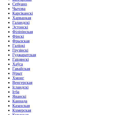
Себуано
Чычэва
Карсіканскі
Харвацкая
Галандскі
Эстонскі
Філіпінская
Фінскі
Фрызская
Галіцкі
Грузінскі
Гуджаратская
Гаіцянскі
Хаўса
Гавайская
Іўрыт
Хмонг
Венгерская
Ісландскі
Ігба
Яванскі
Каннада
Казахская
Кхмерская
Курдская