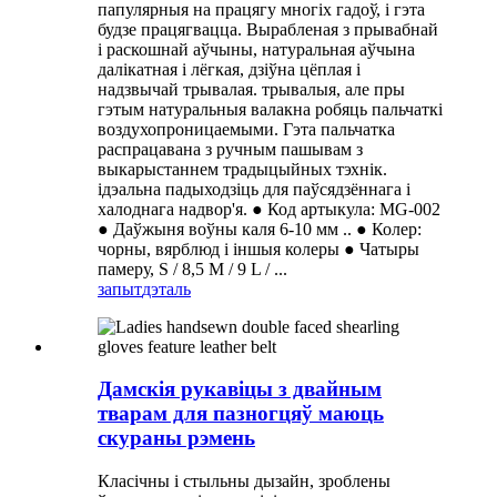
папулярныя на працягу многіх гадоў, і гэта
будзе працягвацца. Вырабленая з прывабнай
і раскошнай аўчыны, натуральная аўчына
далікатная і лёгкая, дзіўна цёплая і
надзвычай трывалая. трывалыя, але пры
гэтым натуральныя валакна робяць пальчаткі
воздухопроницаемыми. Гэта пальчатка
распрацавана з ручным пашывам з
выкарыстаннем традыцыйных тэхнік.
ідэальна падыходзіць для паўсядзённага і
халоднага надвор'я. ● Код артыкула: MG-002
● Даўжыня воўны каля 6-10 мм .. ● Колер:
чорны, вярблюд і іншыя колеры ● Чатыры
памеру, S / 8,5 M / 9 L / ...
запыт
дэталь
Дамскія рукавіцы з двайным
тварам для пазногцяў маюць
скураны рэмень
Класічны і стыльны дызайн, зроблены