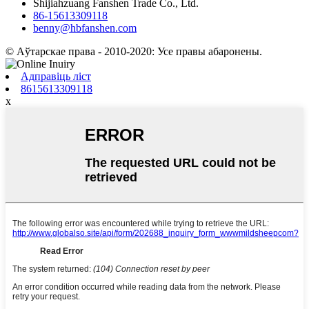
Shijiahzuang Fanshen Trade Co., Ltd.
86-15613309118
benny@hbfanshen.com
© Аўтарскае права - 2010-2020: Усе правы абаронены.
Адправіць ліст
8615613309118
x