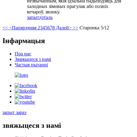
незвычайным, якія ідэальна падыходзяць для
халодных зімовых прагулак або позніх
вечароў. звонку.
запыт
дэталь
<<
<Папярэдняя
2
3
4
5
6
7
8
Далей>
>>
Старонка 5/12
Інфармацыя
Пра нас
Звяжыцеся з намі
Частыя пытанні
запыт зараз
звяжыцеся з намі