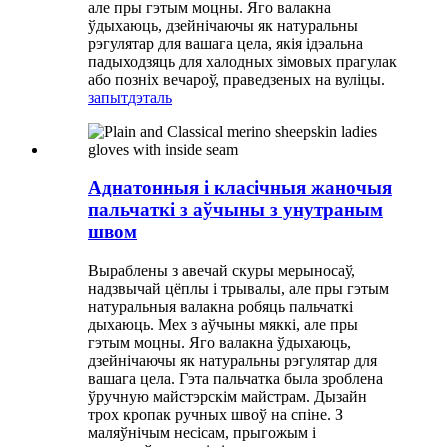
але пры гэтым моцны. Яго валакна
ўдыхаюць, дзейнічаючы як натуральны
рэгулятар для вашага цела, якія ідэальна
падыходзяць для халодных зімовых прагулак
або позніх вечароў, праведзеных на вуліцы.
запыт
дэталь
Аднатонныя і класічныя жаночыя
пальчаткі з аўчыны з унутраным
швом
Выраблены з авечай скуры мерыносаў,
надзвычай цёплы і трывалы, але пры гэтым
натуральныя валакна робяць пальчаткі
дыхаюць. Мех з аўчыны мяккі, але пры
гэтым моцны. Яго валакна ўдыхаюць,
дзейнічаючы як натуральны рэгулятар для
вашага цела. Гэта пальчатка была зроблена
ўручную майстэрскім майстрам. Дызайн
трох кропак ручных швоў на спіне. З
маляўнічым несісам, прыгожым і