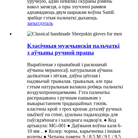
ўручную, адзін невялікі скураны рэмень
вакол запясця, а пры злучэнні рамяня
адпавядаюць двум шарыкам воўны Samll.
зрабіце гэтыя пальчаткі дыхаюць.
запыт
дэталь
Класічныя мужчынскія пальчаткі
з аўчыны ручной працы
Вырабленая з прывабнай і раскошнай
аўчыны мерыносаў, натуральная аўчына
далікатная і лёгкая, дзіўна цёплая і
надзвычай трывалая. трывалыя, але пры
гэтым натуральныя валакна робяць пальчаткі
воздухопроницаемыми. Гэта пальчатка
распрацавана з ручным пашывам з
выкарыстаннем традыцыйных тэхнік.
класічны крой з трох кропак дэталяў ручных
шыўкоў на спіне, ідэальна падыходзіць для
паўсядзённага і халоднага надвор'я. ● Код
артыкула: MG-001 ● Даўжыня воўны каля 6-
10 мм .. ● Колер: чорны, карычневы і іншыя
колеры ● Чатыры памеру, S / 8,5 M / 9 L / 9,5