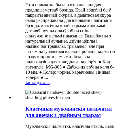
Гэта пальчатка была распрацавана для
прадпрыемстваў брэнда. Край абшэўкі быў
пакрыты авечай скурай, а дадатковая скура
была распрацавана для выбівання лагатыпа
брэнда. класічны крой з трыма кропкамі
дэталяў ручных шыўкоў на спіне,
спалучэнне вельмі прыемнае. Выраблены з
натуральнай аўчыны, дзіўна цёплы і
надзвычай трывалы. трывалыя, але пры
гэтым натуральныя валакна робяць пальчаткі
воздухопроницаемыми. Ідэальна
падыходзіць для халоднага надвор'я. ● Код
артыкула: MG-003 ● Даўжыня воўны каля 6-
10 мм. ● Колер: чорны, карычневы і іншыя
колеры ● ...
запыт
дэталь
Класічныя мужчынскія пальчаткі
для авечак з двайным тварам
Мужчынскія пальчаткі, класічны стыль. Былі