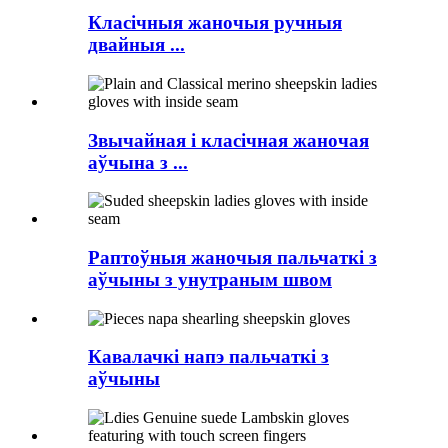
Класічныя жаночыя ручныя
двайныя ...
Звычайная і класічная жаночая
аўчына з ...
Раптоўныя жаночыя пальчаткі з
аўчыны з унутраным швом
Кавалачкі напэ пальчаткі з
аўчыны