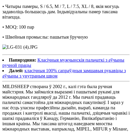
• Чатыры памеры, S / 6.5, M / 7, L / 7.5, XL / 8, якія могуць
задаволіць большасць дам. Індывідуальны памер таксама
вітаецца.
• MOQ: 100 пар
• Швейныя промыслы: пашытыя ўручную
Папярэдняя:
Класічныя мужчынскія пальчаткі з аўчыны
ручной працы
Далей:
класічныя 100% сапраўдныя замшавыя рукавіцы з
аўчыны з унутраным швом
MILDSHEEP створана ў 2002 г., калі гэта была ручная
майстэрня. Мы займаліся выразамі і пашытымі рукамі для
міжнародных гандляроў да 2012 г. Мы пачалі прадаваць
пальчаткі самастойна для міжнародных пакупнікоў. І зараз у
нас ёсць уласны прафесійны дызайн, выраб, каманда па
продажах і кантролі якасці, нашы пальчаткі, дзіцячыя чаравікі і
шапкі прадаваліся ў Канаду, Германію, Вялікабрытанію і
іншыя краіны. Мы таксама штогод наведваем мноства
міжнародных выставак, напрыклад, MIPEL, MIFUR у Мілане,