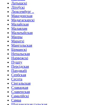
Латышскі
Літоўскі
Люксембург ..
Македонская
Мадагаскарскі
Малайская
Малаялам
Мальтыйская
Маоры
Маратхі
Мангольская
Бірманскі
Непальская
Нарвежскі
Пушту
Персідская
Панджабі
Сербская
Сесота
Сінгальская
Славацкая
Славенская
Самалійскі
Самаа
Шатландская гэльская