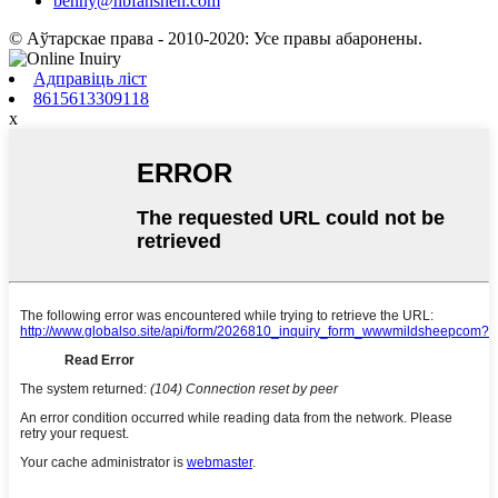
benny@hbfanshen.com
© Аўтарскае права - 2010-2020: Усе правы абаронены.
Адправіць ліст
8615613309118
x