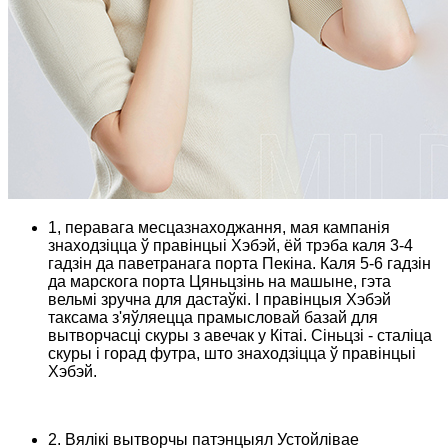
1, перавага месцазнаходжання, мая кампанія
знаходзіцца ў правінцыі Хэбэй, ёй трэба каля 3-4
гадзін да паветранага порта Пекіна. Каля 5-6 гадзін
да марскога порта Цяньцзінь на машыне, гэта
вельмі зручна для дастаўкі. І правінцыя Хэбэй
таксама з'яўляецца прамысловай базай для
вытворчасці скуры з авечак у Кітаі. Сіньцзі - сталіца
скуры і горад футра, што знаходзіцца ў правінцыі
Хэбэй.
2. Вялікі вытворчы патэнцыял Устойлівае