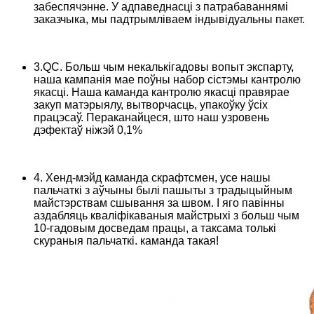
забеспячэнне. У адпаведнасці з патрабаваннямі
заказчыка, мы падтрымліваем індывідуальны пакет.
3.QC. Больш чым некалькігадовы вопыт экспарту,
наша кампанія мае поўны набор сістэмы кантролю
якасці. Наша каманда кантролю якасці правярае
закуп матэрыялу, вытворчасць, упакоўку ўсіх
працэсаў. Пераканайцеся, што наш узровень
дэфектаў ніжэй 0,1%
4. Хенд-мэйд каманда скрафтсмен, усе нашы
пальчаткі з аўчыны былі пашыты з традыцыйным
майстэрствам сшывання за швом. І яго павінны
аздабляць кваліфікаваныя майстрыхі з больш чым
10-гадовым досведам працы, а таксама толькі
скураныя пальчаткі. каманда такая!