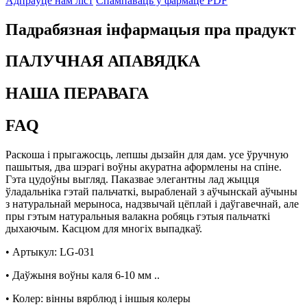
Адпраўце нам ліст
Спампаваць у фармаце PDF
Падрабязная інфармацыя пра прадукт
ПАЛУЧНАЯ АПАВЯДКА
НАША ПЕРАВАГА
FAQ
Раскоша і прыгажосць, лепшы дызайн для дам. усе ўручную
пашытыя, два шэрагі воўны акуратна аформлены на спіне.
Гэта цудоўны выгляд. Паказвае элегантны лад жыцця
ўладальніка гэтай пальчаткі, вырабленай з аўчынскай аўчыны
з натуральнай мерыноса, надзвычай цёплай і даўгавечнай, але
пры гэтым натуральныя валакна робяць гэтыя пальчаткі
дыхаючым. Касцюм для многіх выпадкаў.
• Артыкул: LG-031
• Даўжыня воўны каля 6-10 мм ..
• Колер: вінны вярблюд і іншыя колеры