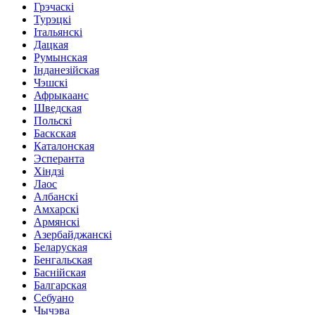
Грэчаскі
Турэцкі
Італьянскі
Дацкая
Румынская
Інданезійская
Чэшскі
Афрыкаанс
Шведская
Польскі
Баскская
Каталонская
Эсперанта
Хіндзі
Лаос
Албанскі
Амхарскі
Армянскі
Азербайджанскі
Беларуская
Бенгальская
Баснійская
Балгарская
Себуано
Чычэва