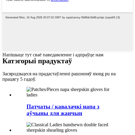
Напішыце тут сваё паведамленне і адпраўце нам
Катэгорыі прадуктаў
Засяродзьцеся на прадастаўленні рашэнняў mong pu на
працягу 5 гадоў.
Патчаты / кавалачкі напа з
аўчыны для жанчын