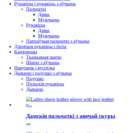
Рукавіцы і рукавіцы з аўчыны
Пальчаткі
Дамы
Мужчыны
Рукавіцы
Дамы
Мужчыны
Папраўчыя пальчаткі з аўчыны
Дзіцячыя рукавіцы і боты
Капялюшы
Тканкавыя шапкі
Шапкі з аўчыны
Навушнік і вусцілка
Дыванкі і падушкі з аўчыны
Падушкі
Польскія рукавіцы
Дыванкі
Дамскія пальчаткі з авечай скуры
...