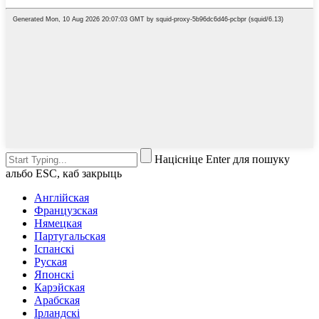
Націсніце Enter для пошуку
альбо ESC, каб закрыць
Англійская
Французская
Нямецкая
Партугальская
Іспанскі
Руская
Японскі
Карэйская
Арабская
Ірландскі