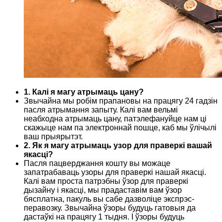
1. Калі я магу атрымаць цану?
Звычайна мы робім прапановы на працягу 24 гадзін
пасля атрымання запыту. Калі вам вельмі
неабходна атрымаць цану, патэлефануйце нам ці
скажыце нам па электроннай пошце, каб мы ўлічылі
ваш прыярытэт.
2. Як я магу атрымаць узор для праверкі вашай
якасці?
Пасля пацверджання кошту вы можаце
запатрабаваць узоры для праверкі нашай якасці.
Калі вам проста патрэбны ўзор для праверкі
дызайну і якасці, мы прадаставім вам ўзор
бясплатна, пакуль вы сабе дазволіце экспрэс-
перавозку. Звычайна ўзоры будуць гатовыя да
дастаўкі на працягу 1 тыдня. І ўзоры будуць