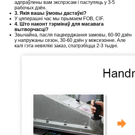
адпраўлены вам экспрэсам і паступяць у 3-5
рабочых дзён.
3. Якія вашы ўмовы дастаўкі?
У цяперашні час мы прымаем FOB, CIF.
4. Што наконт тэрмінаў для масавага
вытворчасці?
Звычайна, пасля пацверджання замовы, 60-90 дзён
у напружаны сезон, 30-60 дзён у міжсезонне. Але
калі гэта невялікі заказ, спатрэбіцца 2-3 тыдні.