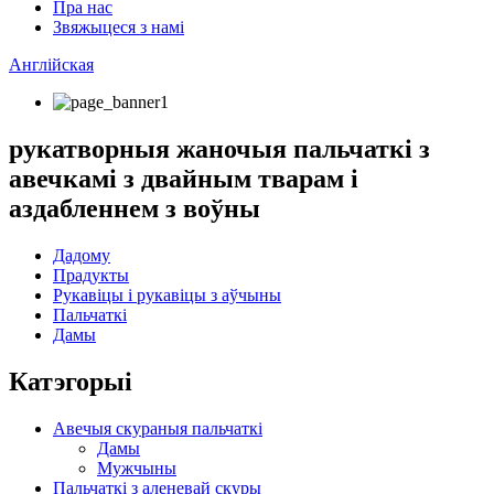
Пра нас
Звяжыцеся з намі
Англійская
рукатворныя жаночыя пальчаткі з
авечкамі з двайным тварам і
аздабленнем з воўны
Дадому
Прадукты
Рукавіцы і рукавіцы з аўчыны
Пальчаткі
Дамы
Катэгорыі
Авечыя скураныя пальчаткі
Дамы
Мужчыны
Пальчаткі з аленевай скуры