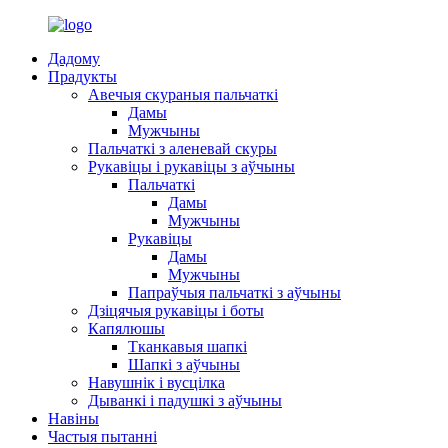
Дадому
Прадукты
Авечыя скураныя пальчаткі
Дамы
Мужчыны
Пальчаткі з аленевай скуры
Рукавіцы і рукавіцы з аўчыны
Пальчаткі
Дамы
Мужчыны
Рукавіцы
Дамы
Мужчыны
Папраўчыя пальчаткі з аўчыны
Дзіцячыя рукавіцы і боты
Капялюшы
Тканкавыя шапкі
Шапкі з аўчыны
Навушнік і вусцілка
Дыванкі і падушкі з аўчыны
Навіны
Частыя пытанні