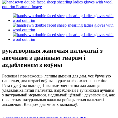
рукатворныя жаночыя пальчаткі з
авечкамі з двайным тварам і
аздабленнем з воўны
Раскоша і прыгажосць, лепшы дызайн для дам. усе ўручную
пашытыя, два шэрагі воўны акуратна аформлены на спіне.
Гэта цудоўны выгляд. Паказвае элегантны лад жыцця
ўладальніка гэтай пальчаткі, вырабленай з аўчынскай аўчыны
з натуральнай мерыноса, надзвычай цёплай і даўгавечнай, але
пры гэтым натуральныя валакна робяць гэтыя пальчаткі
дыхаючым. Касцюм для многіх выпадкаў.