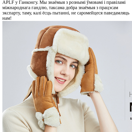
APLF у Ганконгу. Мы знаёмыя з рознымі ўмовамі і правіламі
міжнароднага гандлю, таксама добра знаёмыя з працэсам
экспарту, таму, калі ёсць пытанні, не саромейцеся паведамляць
нам!