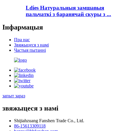
Ldies Натуральныя замшавыя
пальчаткі з баранячай скуры з ...
Інфармацыя
Пра нас
Звяжыцеся з намі
Частыя пытанні
запыт зараз
звяжыцеся з намі
Shijiahzuang Fanshen Trade Co., Ltd.
86-15613309118