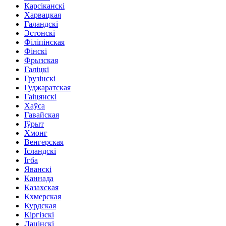
Карсіканскі
Харвацкая
Галандскі
Эстонскі
Філіпінская
Фінскі
Фрызская
Галіцкі
Грузінскі
Гуджаратская
Гаіцянскі
Хаўса
Гавайская
Іўрыт
Хмонг
Венгерская
Ісландскі
Ігба
Яванскі
Каннада
Казахская
Кхмерская
Курдская
Кіргізскі
Лацінскі