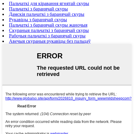
Пальчаткі для кіравання ягнятай скуры
Пальчаткі з баранячай скуры
Дамскія пальчаткі з баранячай скуры
Рукавіцы з баранячай скуры
Пальчаткі з баранячай скуры жаночыя
Скураныя пальчаткі з баранячай скуры
Рабочыя пальчаткі з баранячай скуры
Авечыя скураныя рукавіцы без пальцаў