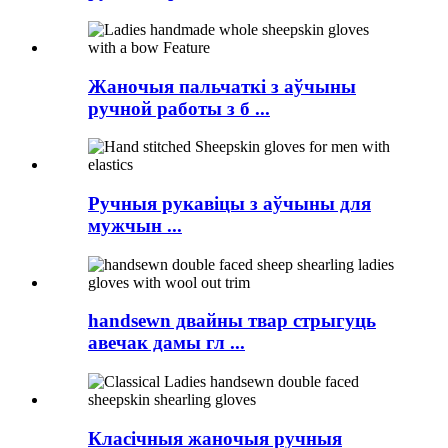
Жаночыя пальчаткі з аўчыны
ручной работы з б ...
Ручныя рукавіцы з аўчыны для
мужчын ...
handsewn двайны твар стрыгуць
авечак дамы гл ...
Класічныя жаночыя ручныя