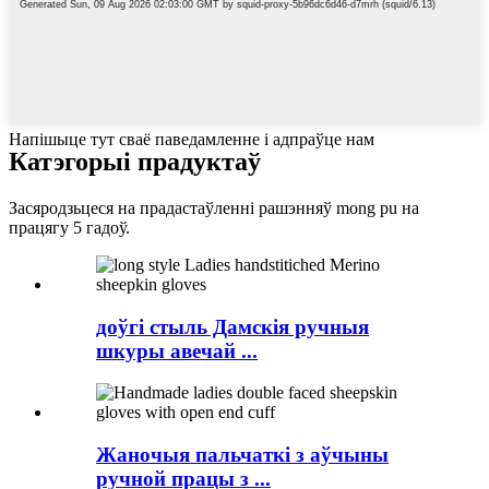
Напішыце тут сваё паведамленне і адпраўце нам
Катэгорыі прадуктаў
Засяродзьцеся на прадастаўленні рашэнняў mong pu на
працягу 5 гадоў.
доўгі стыль Дамскія ручныя
шкуры авечай ...
Жаночыя пальчаткі з аўчыны
ручной працы з ...