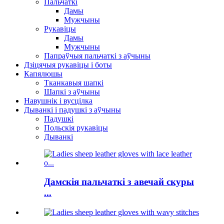
Пальчаткі
Дамы
Мужчыны
Рукавіцы
Дамы
Мужчыны
Папраўчыя пальчаткі з аўчыны
Дзіцячыя рукавіцы і боты
Капялюшы
Тканкавыя шапкі
Шапкі з аўчыны
Навушнік і вусцілка
Дыванкі і падушкі з аўчыны
Падушкі
Польскія рукавіцы
Дыванкі
Дамскія пальчаткі з авечай скуры
...