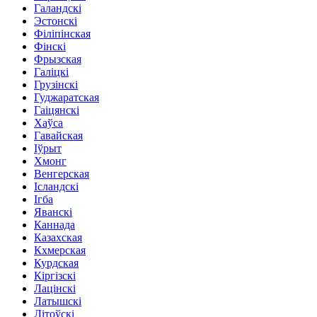
Галандскі
Эстонскі
Філіпінская
Фінскі
Фрызская
Галіцкі
Грузінскі
Гуджаратская
Гаіцянскі
Хаўса
Гавайская
Іўрыт
Хмонг
Венгерская
Ісландскі
Ігба
Яванскі
Каннада
Казахская
Кхмерская
Курдская
Кіргізскі
Лацінскі
Латышскі
Літоўскі