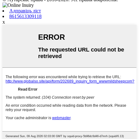
Адправіць ліст
8615613309118
x