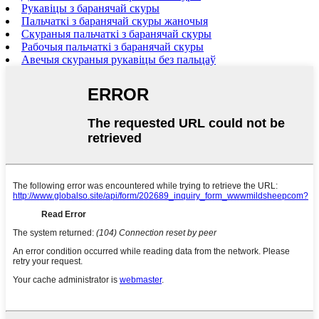
Рукавіцы з баранячай скуры
Пальчаткі з баранячай скуры жаночыя
Скураныя пальчаткі з баранячай скуры
Рабочыя пальчаткі з баранячай скуры
Авечыя скураныя рукавіцы без пальцаў