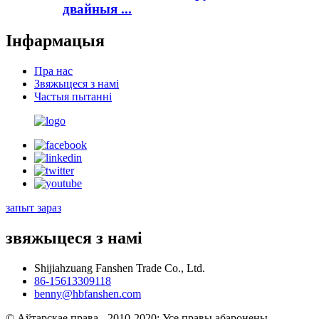
двайныя ...
Інфармацыя
Пра нас
Звяжыцеся з намі
Частыя пытанні
запыт зараз
звяжыцеся з намі
Shijiahzuang Fanshen Trade Co., Ltd.
86-15613309118
benny@hbfanshen.com
© Аўтарскае права - 2010-2020: Усе правы абаронены.