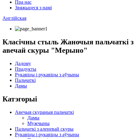
Пра нас
Звяжыцеся з намі
Англійская
Класічны стыль Жаночыя пальчаткі з
авечай скуры "Мерыно"
Дадому
Прадукты
Рукавіцы і рукавіцы з аўчыны
Пальчаткі
Дамы
Катэгорыі
Авечыя скураныя пальчаткі
Дамы
Мужчыны
Пальчаткі з аленевай скуры
Рукавіцы і рукавіцы з аўчыны