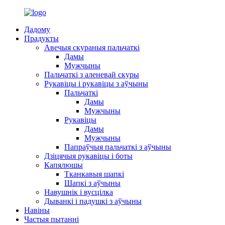
Дадому
Прадукты
Авечыя скураныя пальчаткі
Дамы
Мужчыны
Пальчаткі з аленевай скуры
Рукавіцы і рукавіцы з аўчыны
Пальчаткі
Дамы
Мужчыны
Рукавіцы
Дамы
Мужчыны
Папраўчыя пальчаткі з аўчыны
Дзіцячыя рукавіцы і боты
Капялюшы
Тканкавыя шапкі
Шапкі з аўчыны
Навушнік і вусцілка
Дыванкі і падушкі з аўчыны
Навіны
Частыя пытанні