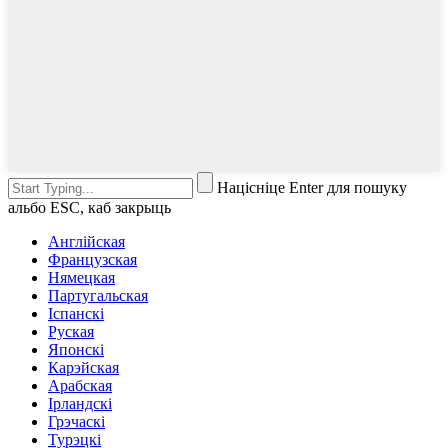
Націсніце Enter для пошуку
альбо ESC, каб закрыць
Англійская
Французская
Нямецкая
Партугальская
Іспанскі
Руская
Японскі
Карэйская
Арабская
Ірландскі
Грэчаскі
Турэцкі