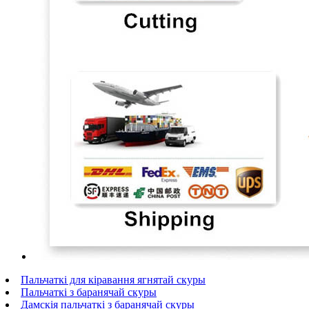
Пальчаткі для кіравання ягнятай скуры
Пальчаткі з баранячай скуры
Дамскія пальчаткі з баранячай скуры