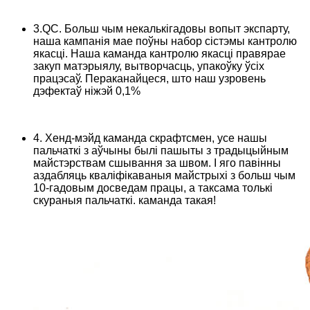
3.QC. Больш чым некалькігадовы вопыт экспарту,
наша кампанія мае поўны набор сістэмы кантролю
якасці. Наша каманда кантролю якасці правярае
закуп матэрыялу, вытворчасць, упакоўку ўсіх
працэсаў. Пераканайцеся, што наш узровень
дэфектаў ніжэй 0,1%
4. Хенд-мэйд каманда скрафтсмен, усе нашы
пальчаткі з аўчыны былі пашыты з традыцыйным
майстэрствам сшывання за швом. І яго павінны
аздабляць кваліфікаваныя майстрыхі з больш чым
10-гадовым досведам працы, а таксама толькі
скураныя пальчаткі. каманда такая!