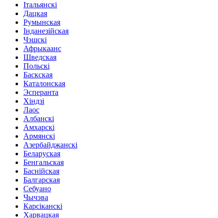
Італьянскі
Дацкая
Румынская
Інданезійская
Чэшскі
Афрыкаанс
Шведская
Польскі
Баскская
Каталонская
Эсперанта
Хіндзі
Лаос
Албанскі
Амхарскі
Армянскі
Азербайджанскі
Беларуская
Бенгальская
Баснійская
Балгарская
Себуано
Чычэва
Карсіканскі
Харвацкая