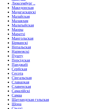
Люксембург ..
Македонская
Мадагаскарскі
Малайская
Малаялам
Мальтыйская
Маоры
Маратхі
Мангольская
Бірманскі
Непальская
Нарвежскі
Пушту
Персідская
Панджабі
Сербская
Сесота
Сінгальская
Славацкая
Славенская
Самалійскі
Самаа
Шатландская гэльская
Шона
Сіндхі