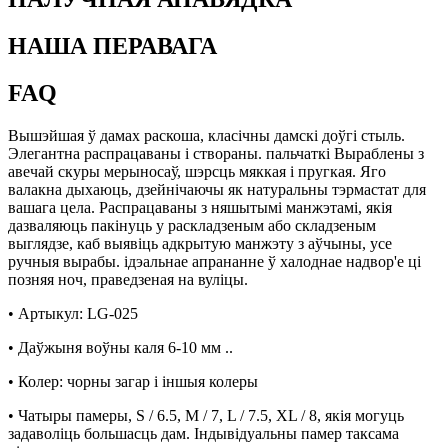
НАША ПЕРАВАГА
FAQ
Вышэйшая ў дамах раскоша, класічны дамскі доўгі стыль.
Элегантна распрацаваны і створаны. пальчаткі Выраблены з
авечай скуры мерыносаў, шэрсць мяккая і пругкая. Яго
валакна дыхаюць, дзейнічаючы як натуральны тэрмастат для
вашага цела. Распрацаваны з няшытымі манжэтамі, якія
дазваляюць пакінуць у раскладзеным або складзеным
выглядзе, каб выявіць адкрытую манжэту з аўчыны, усе
ручныя вырабы. ідэальнае апрананне ў халоднае надвор'е ці
позняя ноч, праведзеная на вуліцы.
• Артыкул: LG-025
• Даўжыня воўны каля 6-10 мм ..
• Колер: чорны загар і іншыя колеры
• Чатыры памеры, S / 6.5, M / 7, L / 7.5, XL / 8, якія могуць
задаволіць большасць дам. Індывідуальны памер таксама