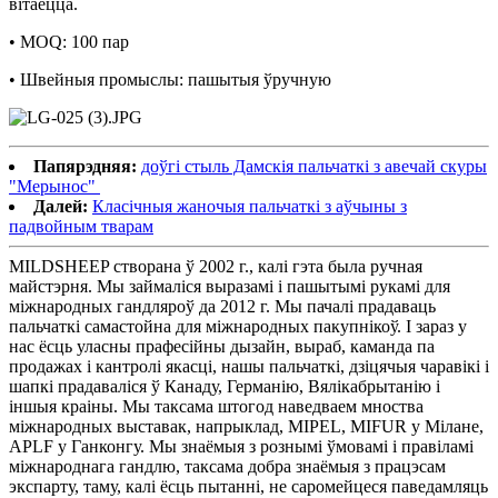
вітаецца.
• MOQ: 100 пар
• Швейныя промыслы: пашытыя ўручную
Папярэдняя:
доўгі стыль Дамскія пальчаткі з авечай скуры
"Мерынос"
Далей:
Класічныя жаночыя пальчаткі з аўчыны з
падвойным тварам
MILDSHEEP створана ў 2002 г., калі гэта была ручная
майстэрня. Мы займаліся выразамі і пашытымі рукамі для
міжнародных гандляроў да 2012 г. Мы пачалі прадаваць
пальчаткі самастойна для міжнародных пакупнікоў. І зараз у
нас ёсць уласны прафесійны дызайн, выраб, каманда па
продажах і кантролі якасці, нашы пальчаткі, дзіцячыя чаравікі і
шапкі прадаваліся ў Канаду, Германію, Вялікабрытанію і
іншыя краіны. Мы таксама штогод наведваем мноства
міжнародных выставак, напрыклад, MIPEL, MIFUR у Мілане,
APLF у Ганконгу. Мы знаёмыя з рознымі ўмовамі і правіламі
міжнароднага гандлю, таксама добра знаёмыя з працэсам
экспарту, таму, калі ёсць пытанні, не саромейцеся паведамляць