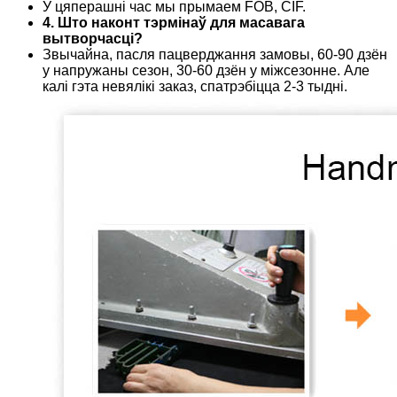
У цяперашні час мы прымаем FOB, CIF.
4. Што наконт тэрмінаў для масавага
вытворчасці?
Звычайна, пасля пацверджання замовы, 60-90 дзён
у напружаны сезон, 30-60 дзён у міжсезонне. Але
калі гэта невялікі заказ, спатрэбіцца 2-3 тыдні.