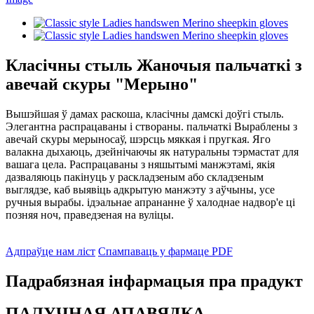
Класічны стыль Жаночыя пальчаткі з
авечай скуры "Мерыно"
Вышэйшая ў дамах раскоша, класічны дамскі доўгі стыль.
Элегантна распрацаваны і створаны. пальчаткі Выраблены з
авечай скуры мерыносаў, шэрсць мяккая і пругкая. Яго
валакна дыхаюць, дзейнічаючы як натуральны тэрмастат для
вашага цела. Распрацаваны з няшытымі манжэтамі, якія
дазваляюць пакінуць у раскладзеным або складзеным
выглядзе, каб выявіць адкрытую манжэту з аўчыны, усе
ручныя вырабы. ідэальнае апрананне ў халоднае надвор'е ці
позняя ноч, праведзеная на вуліцы.
Адпраўце нам ліст
Спампаваць у фармаце PDF
Падрабязная інфармацыя пра прадукт
ПАЛУЧНАЯ АПАВЯДКА