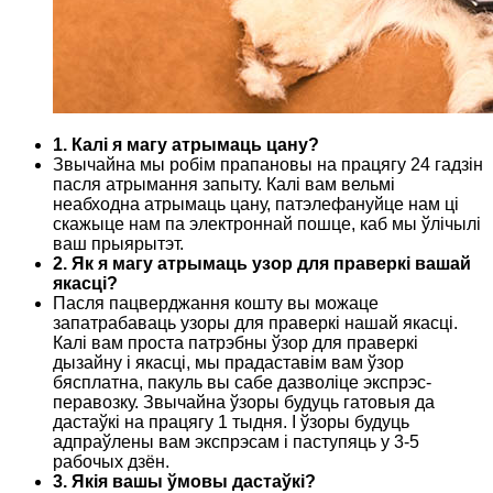
1. Калі я магу атрымаць цану?
Звычайна мы робім прапановы на працягу 24 гадзін
пасля атрымання запыту. Калі вам вельмі
неабходна атрымаць цану, патэлефануйце нам ці
скажыце нам па электроннай пошце, каб мы ўлічылі
ваш прыярытэт.
2. Як я магу атрымаць узор для праверкі вашай
якасці?
Пасля пацверджання кошту вы можаце
запатрабаваць узоры для праверкі нашай якасці.
Калі вам проста патрэбны ўзор для праверкі
дызайну і якасці, мы прадаставім вам ўзор
бясплатна, пакуль вы сабе дазволіце экспрэс-
перавозку. Звычайна ўзоры будуць гатовыя да
дастаўкі на працягу 1 тыдня. І ўзоры будуць
адпраўлены вам экспрэсам і паступяць у 3-5
рабочых дзён.
3. Якія вашы ўмовы дастаўкі?