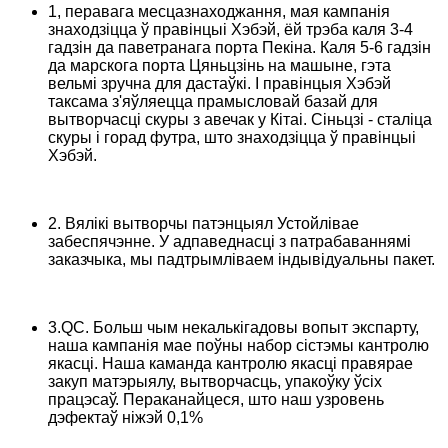
1, перавага месцазнаходжання, мая кампанія
знаходзіцца ў правінцыі Хэбэй, ёй трэба каля 3-4
гадзін да паветранага порта Пекіна. Каля 5-6 гадзін
да марскога порта Цяньцзінь на машыне, гэта
вельмі зручна для дастаўкі. І правінцыя Хэбэй
таксама з'яўляецца прамысловай базай для
вытворчасці скуры з авечак у Кітаі. Сіньцзі - сталіца
скуры і горад футра, што знаходзіцца ў правінцыі
Хэбэй.
2. Вялікі вытворчы патэнцыял Устойлівае
забеспячэнне. У адпаведнасці з патрабаваннямі
заказчыка, мы падтрымліваем індывідуальны пакет.
3.QC. Больш чым некалькігадовы вопыт экспарту,
наша кампанія мае поўны набор сістэмы кантролю
якасці. Наша каманда кантролю якасці правярае
закуп матэрыялу, вытворчасць, упакоўку ўсіх
працэсаў. Пераканайцеся, што наш узровень
дэфектаў ніжэй 0,1%