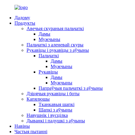
Дадому
Прадукты
Авечыя скураныя пальчаткі
Дамы
Мужчыны
Пальчаткі з аленевай скуры
Рукавіцы і рукавіцы з аўчыны
Пальчаткі
Дамы
Мужчыны
Рукавіцы
Дамы
Мужчыны
Папраўчыя пальчаткі з аўчыны
Дзіцячыя рукавіцы і боты
Капялюшы
Тканкавыя шапкі
Шапкі з аўчыны
Навушнік і вусцілка
Дыванкі і падушкі з аўчыны
Навіны
Частыя пытанні