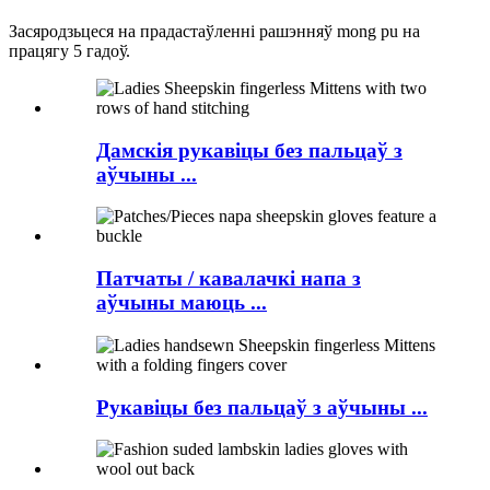
Засяродзьцеся на прадастаўленні рашэнняў mong pu на
працягу 5 гадоў.
Дамскія рукавіцы без пальцаў з
аўчыны ...
Патчаты / кавалачкі напа з
аўчыны маюць ...
Рукавіцы без пальцаў з аўчыны ...