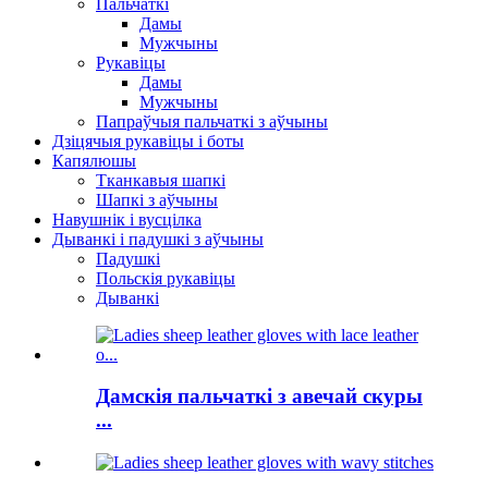
Пальчаткі
Дамы
Мужчыны
Рукавіцы
Дамы
Мужчыны
Папраўчыя пальчаткі з аўчыны
Дзіцячыя рукавіцы і боты
Капялюшы
Тканкавыя шапкі
Шапкі з аўчыны
Навушнік і вусцілка
Дыванкі і падушкі з аўчыны
Падушкі
Польскія рукавіцы
Дыванкі
Дамскія пальчаткі з авечай скуры
...