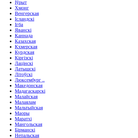
Іўрыт
Хмонг
Венгерская
Ісландскі
Ігба
Яванскі
Каннада
Казахская
Кхмерская
Курдская
Кіргізскі
Лацінскі
Латышскі
Літоўскі
Люксембург ..
Македонская
Мадагаскарскі
Малайская
Малаялам
Мальтыйская
Маоры
Маратхі
Мангольская
Бірманскі
Непальская