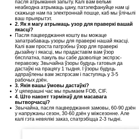
пасля атрымання запыту. Калі вам вельмі
неабходна атрымаць цану, патэлефануйце нам ці
скажыце нам па электроннай пошце, каб мы ўлічылі
ваш прыярытэт.
2. Як я магу атрымаць узор для праверкі вашай
якасці?
Пасля пацверджання кошту вы можаце
запатрабаваць узоры для праверкі нашай якасці.
Калі вам проста патрэбны ўзор для праверкі
дызайну і якасці, мы прадаставім вам ўзор
бясплатна, пакуль вы сабе дазволіце экспрэс-
перавозку. Звычайна ўзоры будуць гатовыя да
дастаўкі на працягу 1 тыдня. І ўзоры будуць
адпраўлены вам экспрэсам і паступяць у 3-5
рабочых дзён.
3. Якія вашы ўмовы дастаўкі?
У цяперашні час мы прымаем FOB, CIF.
4. Што наконт тэрмінаў для масавага
вытворчасці?
Звычайна, пасля пацверджання замовы, 60-90 дзён
у напружаны сезон, 30-60 дзён у міжсезонне. Але
калі гэта невялікі заказ, спатрэбіцца 2-3 тыдні.