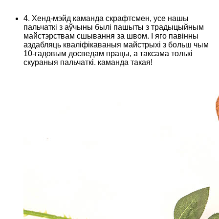
4. Хенд-мэйд каманда скрафтсмен, усе нашы
пальчаткі з аўчыны былі пашыты з традыцыйным
майстэрствам сшывання за швом. І яго павінны
аздабляць кваліфікаваныя майстрыхі з больш чым
10-гадовым досведам працы, а таксама толькі
скураныя пальчаткі. каманда такая!