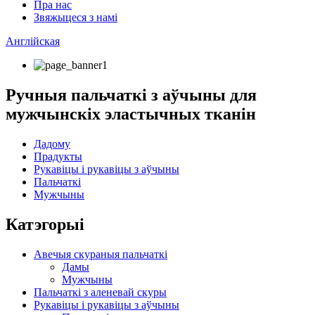
Пра нас
Звяжыцеся з намі
Англійская
Ручныя пальчаткі з аўчыны для
мужчынскіх эластычных тканін
Дадому
Прадукты
Рукавіцы і рукавіцы з аўчыны
Пальчаткі
Мужчыны
Катэгорыі
Авечыя скураныя пальчаткі
Дамы
Мужчыны
Пальчаткі з аленевай скуры
Рукавіцы і рукавіцы з аўчыны