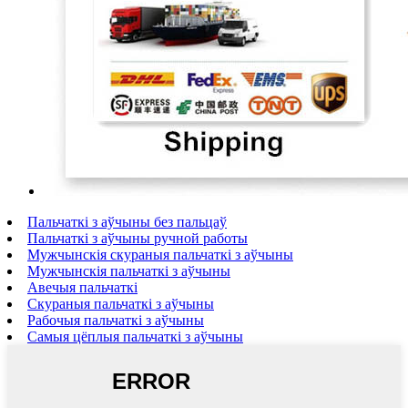
Пальчаткі з аўчыны без пальцаў
Пальчаткі з аўчыны ручной работы
Мужчынскія скураныя пальчаткі з аўчыны
Мужчынскія пальчаткі з аўчыны
Авечыя пальчаткі
Скураныя пальчаткі з аўчыны
Рабочыя пальчаткі з аўчыны
Самыя цёплыя пальчаткі з аўчыны