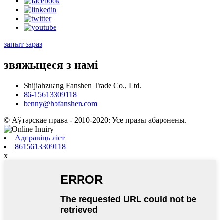
запыт зараз
звяжыцеся з намі
Shijiahzuang Fanshen Trade Co., Ltd.
86-15613309118
benny@hbfanshen.com
© Аўтарскае права - 2010-2020: Усе правы абаронены.
Адправіць ліст
8615613309118
x