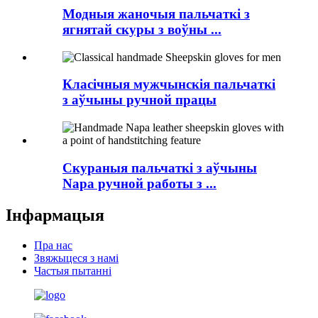
Модныя жаночыя пальчаткі з
ягнятай скуры з воўны ...
Класічныя мужчынскія пальчаткі
з аўчыны ручной працы
Скураныя пальчаткі з аўчыны
Napa ручной работы з ...
Інфармацыя
Пра нас
Звяжыцеся з намі
Частыя пытанні