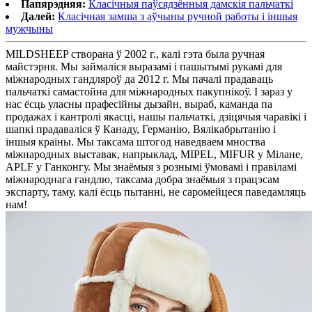
Папярэдняя:
Класічныя паўсядзённыя дамскія пальчаткі
Далей:
Класічная замша з аўчыны ручной работы і іншыя
мужчыны
MILDSHEEP створана ў 2002 г., калі гэта была ручная
майстэрня. Мы займаліся выразамі і пашытымі рукамі для
міжнародных гандляроў да 2012 г. Мы пачалі прадаваць
пальчаткі самастойна для міжнародных пакупнікоў. І зараз у
нас ёсць уласны прафесійны дызайн, выраб, каманда па
продажах і кантролі якасці, нашы пальчаткі, дзіцячыя чаравікі і
шапкі прадаваліся ў Канаду, Германію, Вялікабрытанію і
іншыя краіны. Мы таксама штогод наведваем мноства
міжнародных выставак, напрыклад, MIPEL, MIFUR у Мілане,
APLF у Ганконгу. Мы знаёмыя з рознымі ўмовамі і правіламі
міжнароднага гандлю, таксама добра знаёмыя з працэсам
экспарту, таму, калі ёсць пытанні, не саромейцеся паведамляць
нам!