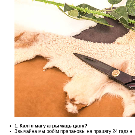
1. Калі я магу атрымаць цану?
Звычайна мы робім прапановы на працягу 24 гадзін