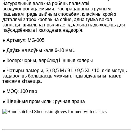
натуральныя валакна робяць пальчаткі
воздухопроницаемыми. Распрацаваны з ручным
пашывам традыцыйным спосабам. класічны крой з
дэталямі з трох кропак на спіне, адна гумка вакол
запясця, шчыльна прылягае, ідэальна падыходзіць для
паўсядзённага і халоднага надвор'я.
● Артыкул: MG-005
● Даўжыня воўны каля 6-10 мм ..
● Колер: чорны, вярблюд і іншыя колеры
● Чатыры памеры, S / 8,5 M / 9 L / 9,5 XL / 10, якія могуць
задаволіць большасць мужчын. Індывідуальны памер
таксама вітаецца.
● MOQ: 100 пар
● Швейныя промыслы: ручная праца