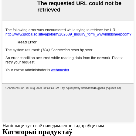
Напішыце тут сваё паведамленне і адпраўце нам
Катэгорыі прадуктаў