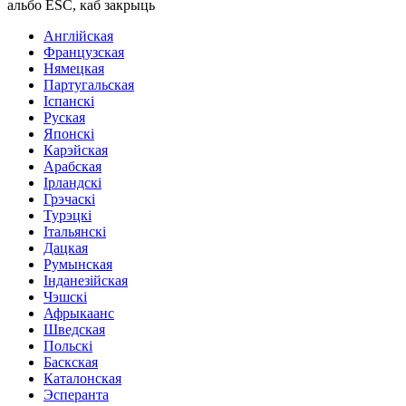
альбо ESC, каб закрыць
Англійская
Французская
Нямецкая
Партугальская
Іспанскі
Руская
Японскі
Карэйская
Арабская
Ірландскі
Грэчаскі
Турэцкі
Італьянскі
Дацкая
Румынская
Інданезійская
Чэшскі
Афрыкаанс
Шведская
Польскі
Баскская
Каталонская
Эсперанта