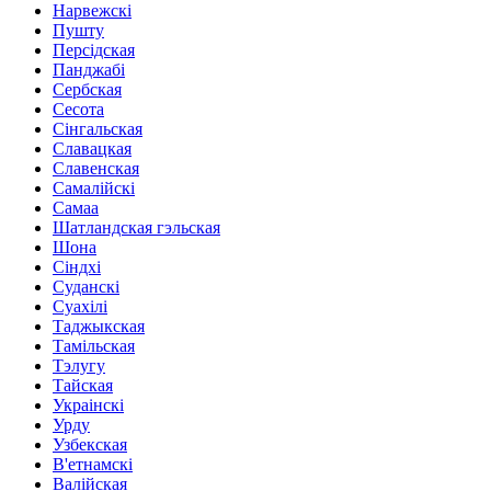
Нарвежскі
Пушту
Персідская
Панджабі
Сербская
Сесота
Сінгальская
Славацкая
Славенская
Самалійскі
Самаа
Шатландская гэльская
Шона
Сіндхі
Суданскі
Суахілі
Таджыкская
Тамільская
Тэлугу
Тайская
Украінскі
Урду
Узбекская
В'етнамскі
Валійская