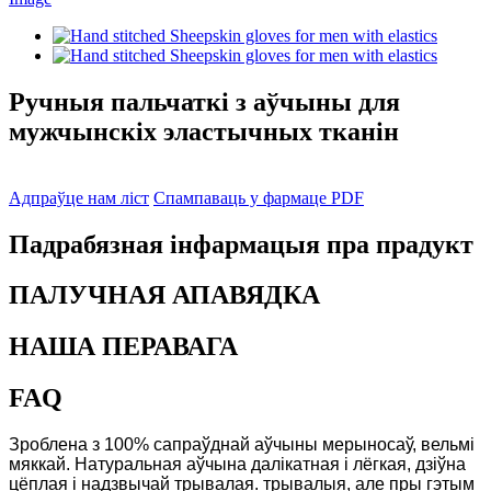
Ручныя пальчаткі з аўчыны для
мужчынскіх эластычных тканін
Адпраўце нам ліст
Спампаваць у фармаце PDF
Падрабязная інфармацыя пра прадукт
ПАЛУЧНАЯ АПАВЯДКА
НАША ПЕРАВАГА
FAQ
Зроблена з 100% сапраўднай аўчыны мерыносаў, вельмі
мяккай. Натуральная аўчына далікатная і лёгкая, дзіўна
цёплая і надзвычай трывалая. трывалыя, але пры гэтым