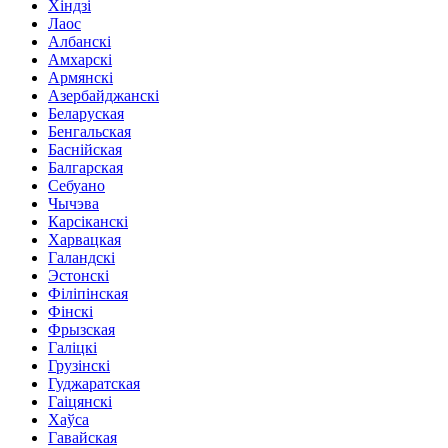
Хіндзі
Лаос
Албанскі
Амхарскі
Армянскі
Азербайджанскі
Беларуская
Бенгальская
Баснійская
Балгарская
Себуано
Чычэва
Карсіканскі
Харвацкая
Галандскі
Эстонскі
Філіпінская
Фінскі
Фрызская
Галіцкі
Грузінскі
Гуджаратская
Гаіцянскі
Хаўса
Гавайская