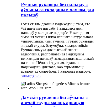
Ручныя рукавіцы без пальцаў з
аўчыны са складаным чахлом для
пальцаў
Гэты стыль ідэальна падыходзіць тым, хто
ўсё яшчэ мае патрэбу ў выкарыстанні
пальцаў у халоднае надвор'е. У халодныя
зімовыя месяцы няма лепшага натуральнага
ўцяпляльніка, чым аўчына, і гэтыя рукавіцы
з цэлай скуры, безумоўна, халадостойкія.
Ручная сшыўка для высокай якасці
аздаблення, распрацаваная з адкідным
вечкам для пальцаў, замацаваная зашпількай
на спіне. Цёплая і зручная, ідэальна
падыходзіць для таго, каб атрымліваць
асалоду ад смартфона ў халоднае надвор'е.
запыт
дэталь
Дамскія рукавіцы без аўчыны з
авечай скуры маюць аркавую