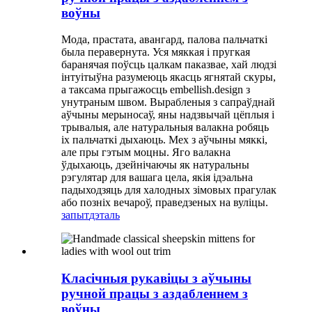
воўны
Мода, прастата, авангард, палова пальчаткі
была перавернута. Уся мяккая і пругкая
баранячая поўсць цалкам паказвае, хай людзі
інтуітыўна разумеюць якасць ягнятай скуры,
а таксама прыгажосць embellish.design з
унутраным швом. Вырабленыя з сапраўднай
аўчыны мерыносаў, яны надзвычай цёплыя і
трывалыя, але натуральныя валакна робяць
іх пальчаткі дыхаюць. Мех з аўчыны мяккі,
але пры гэтым моцны. Яго валакна
ўдыхаюць, дзейнічаючы як натуральны
рэгулятар для вашага цела, якія ідэальна
падыходзяць для халодных зімовых прагулак
або позніх вечароў, праведзеных на вуліцы.
запыт
дэталь
Класічныя рукавіцы з аўчыны
ручной працы з аздабленнем з
воўны