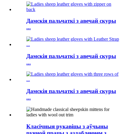
Дамскія пальчаткі з авечай скуры
...
Дамскія пальчаткі з авечай скуры
...
Дамскія пальчаткі з авечай скуры
...
Класічныя рукавіцы з аўчыны
ручной працы з аздабленнем з