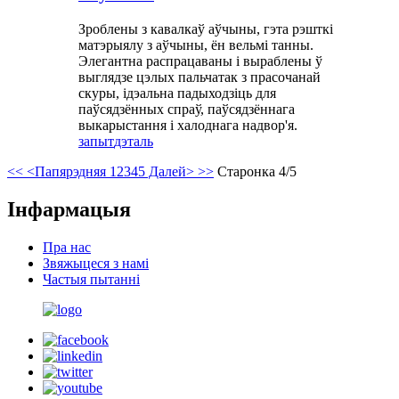
Зроблены з кавалкаў аўчыны, гэта рэшткі
матэрыялу з аўчыны, ён вельмі танны.
Элегантна распрацаваны і выраблены ў
выглядзе цэлых пальчатак з прасочанай
скуры, ідэальна падыходзіць для
паўсядзённых спраў, паўсядзённага
выкарыстання і халоднага надвор'я.
запыт
дэталь
<<
<Папярэдняя
1
2
3
4
5
Далей>
>>
Старонка 4/5
Інфармацыя
Пра нас
Звяжыцеся з намі
Частыя пытанні