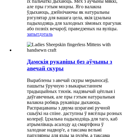
іх пальчаткі дыхаюць. Мех з аўчыны мяккі,
але пры гэтым моцны. Яго валакна
ўдыхаюць, дзейнічаючы як натуральны
рэгулятар для вашага цела, якія ідэальна
падыходзяць для халодных зімовых прагулак
або позніх вечароў, праведзеных на вуліцы.
запыт
дэталь
Дамскія рукавіцы без аўчыны з
авечай скуры
Выраблены з авечай скуры мерыносаў,
пашыты ўручную з выкарыстаннем
традыцыйных тэхнік. надзвычай цёплыя і
даўгавечныя, але пры гэтым натуральныя
валакна робяць рукавіцы дыхаюць.
Распрацаваны з двума шэрагамі ручной
сшыўкі на спіне. даступны ў вясёлцы розных
колераў. Ідэальна падыходзіць для таго, каб
атрымліваць асалоду ад смартфона ў
халоднае надвор'е, а таксама вельмі
папулярны для язды за рулём, а таксама