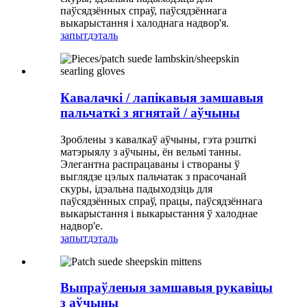
паўсядзённых спраў, паўсядзённага
выкарыстання і халоднага надвор'я.
запыт
дэталь
Кавалачкі / лапікавыя замшавыя
пальчаткі з ягнятай / аўчыны
Зроблены з кавалкаў аўчыны, гэта рэшткі
матэрыялу з аўчыны, ён вельмі танны.
Элегантна распрацаваны і створаны ў
выглядзе цэлых пальчатак з прасочанай
скуры, ідэальна падыходзіць для
паўсядзённых спраў, працы, паўсядзённага
выкарыстання і выкарыстання ў халоднае
надвор'е.
запыт
дэталь
Выпраўленыя замшавыя рукавіцы
з аўчыны