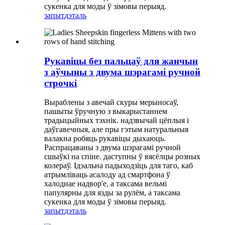
сукенка для моды ў зімовы перыяд.
запыт
дэталь
Рукавіцы без пальцаў для жанчын
з аўчыны з двума шэрагамі ручной
строчкі
Выраблены з авечай скуры мерыносаў,
пашыты ўручную з выкарыстаннем
традыцыйных тэхнік. надзвычай цёплыя і
даўгавечныя, але пры гэтым натуральныя
валакна робяць рукавіцы дыхаюць.
Распрацаваны з двума шэрагамі ручной
сшыўкі на спіне. даступны ў вясёлцы розных
колераў. Ідэальна падыходзіць для таго, каб
атрымліваць асалоду ад смартфона ў
халоднае надвор'е, а таксама вельмі
папулярны для язды за рулём, а таксама
сукенка для моды ў зімовы перыяд.
запыт
дэталь