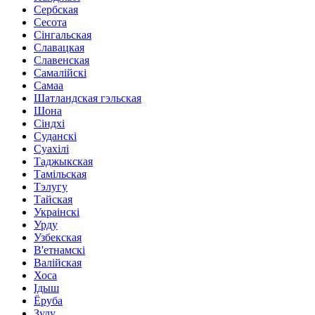
Сербская
Сесота
Сінгальская
Славацкая
Славенская
Самалійскі
Самаа
Шатландская гэльская
Шона
Сіндхі
Суданскі
Суахілі
Таджыкская
Тамільская
Тэлугу
Тайская
Украінскі
Урду
Узбекская
В'етнамскі
Валійская
Хоса
Ідыш
Ёруба
Зулу