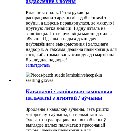
аздабленне з воўны
Класічны стыль. Гэтая рукавіца
распрацавана з арачнымі аздабленнямі з
воўны, а шэрсць перавярнулася, яе мяккую і
пругкую лёгка знайсці. І адну дэталь на
зашпільцы. Гэтыя рукавіцы маюць дэталі з
аўчыны і ідэальна падыходзяць для
паўсядзённага выкарыстання і халоднага
надвор'я. А таксама ідэальна падыходзіць для
таго, каб атрымліваць асалоду ад смартфона
ў халоднае надвор'е!
запыт
дэталь
Кавалачкі / лапікавыя замшавыя
пальчаткі з ягнятай / аўчыны
Зроблены з кавалкаў аўчыны, гэта рэшткі
матэрыялу з аўчыны, ён вельмі танны.
Элегантна распрацаваны і выраблены ў
выглядзе цэлых пальчатак з прасочанай
скуры, ідэальна падыходзіць для