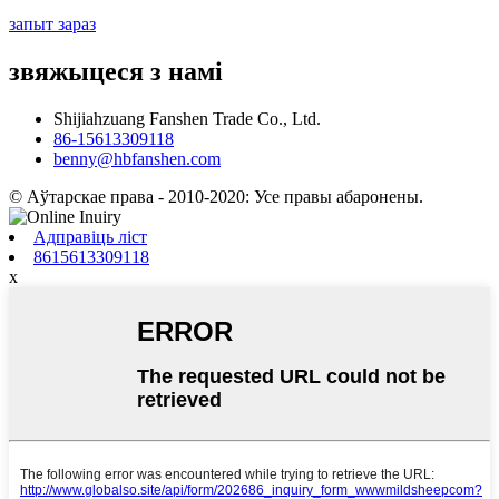
запыт зараз
звяжыцеся з намі
Shijiahzuang Fanshen Trade Co., Ltd.
86-15613309118
benny@hbfanshen.com
© Аўтарскае права - 2010-2020: Усе правы абаронены.
Адправіць ліст
8615613309118
x