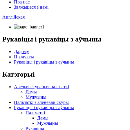
Пра нас
Звяжыцеся з намі
Англійская
Рукавіцы і рукавіцы з аўчыны
Дадому
Прадукты
Рукавіцы і рукавіцы з аўчыны
Катэгорыі
Авечыя скураныя пальчаткі
Дамы
Мужчыны
Пальчаткі з аленевай скуры
Рукавіцы і рукавіцы з аўчыны
Пальчаткі
Дамы
Мужчыны
Рукавіцы