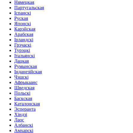
Нямецкая
Партугальская
Іспанскі
Руская
Японскі
Карэйская
Арабская
Ірландскі
Грэчаскі
Турэцкі
Італьянскі
Дацкая
Румынская
Інданезійская
Чэшскі
Афрыкаанс
Шведская
Польскі
Баскская
Каталонская
Эсперанта
Хіндзі
Лаос
Албанскі
Амхарскі