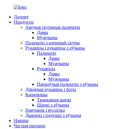
Дадому
Прадукты
Авечыя скураныя пальчаткі
Дамы
Мужчыны
Пальчаткі з аленевай скуры
Рукавіцы і рукавіцы з аўчыны
Пальчаткі
Дамы
Мужчыны
Рукавіцы
Дамы
Мужчыны
Папраўчыя пальчаткі з аўчыны
Дзіцячыя рукавіцы і боты
Капялюшы
Тканкавыя шапкі
Шапкі з аўчыны
Навушнік і вусцілка
Дыванкі і падушкі з аўчыны
Навіны
Частыя пытанні