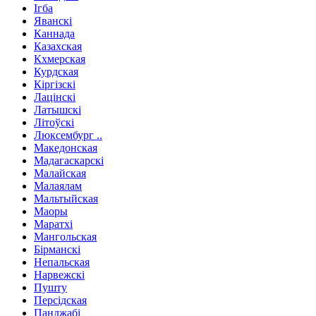
Ігба
Яванскі
Каннада
Казахская
Кхмерская
Курдская
Кіргізскі
Лацінскі
Латышскі
Літоўскі
Люксембург ..
Македонская
Мадагаскарскі
Малайская
Малаялам
Мальтыйская
Маоры
Маратхі
Мангольская
Бірманскі
Непальская
Нарвежскі
Пушту
Персідская
Панджабі