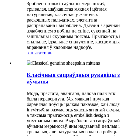
Зроблена толькі з аўчыны мерыносаў,
трывалая, шаўкавістая мяккая і цёплая
натуральная, класічная ў жаночых
раскошных пальчатках, элегантна
распрацавана і выраблена. Дызайн з арачнай
аздабленнем з воўны на спіне, сукенкай на
зашпільцы і скураным поясам. Прыгажосць і
стыльнае, ідэальнае спалучэнне, касцюм для
апранання ў халоднае надвор'е.
запыт
дэталь
Класічныя сапраўдныя рукавіцы з
аўчыны
Мода, прастата, авангард, палова пальчаткі
была перавернута. Уся мяккая і пругкая
баранячая поўсць цалкам паказвае, хай людзі
інтуітыўна разумеюць якасць ягнятай скуры,
а таксама прыгажосць embellish.design з
унутраным швом. Вырабленыя з сапраўднай
аўчыны мерыносаў, яны надзвычай цёплыя і
трывалыя, але натуральныя валакна робяць