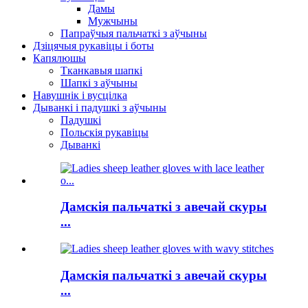
Дамы
Мужчыны
Папраўчыя пальчаткі з аўчыны
Дзіцячыя рукавіцы і боты
Капялюшы
Тканкавыя шапкі
Шапкі з аўчыны
Навушнік і вусцілка
Дыванкі і падушкі з аўчыны
Падушкі
Польскія рукавіцы
Дыванкі
Дамскія пальчаткі з авечай скуры
...
Дамскія пальчаткі з авечай скуры
...