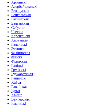
Армянскі
Азербайджанскі
Беларуская
Бенгальская
Баснійская
Балгарская
Себуано
Чычэва
Карсіканскі
Харвацкая
Галандскі
Эстонскі
Філіпінская
Фінскі
Фрызская
Галіцкі
Грузінскі
Гуджаратская
Гаіцянскі
Хаўса
Гавайская
Іўрыт
Хмонг
Венгерская
Ісландскі