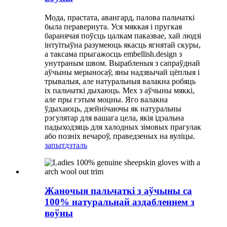
Мода, прастата, авангард, палова пальчаткі
была перавернута. Уся мяккая і пругкая
баранячая поўсць цалкам паказвае, хай людзі
інтуітыўна разумеюць якасць ягнятай скуры,
а таксама прыгажосць embellish.design з
унутраным швом. Вырабленыя з сапраўднай
аўчыны мерыносаў, яны надзвычай цёплыя і
трывалыя, але натуральныя валакна робяць
іх пальчаткі дыхаюць. Мех з аўчыны мяккі,
але пры гэтым моцны. Яго валакна
ўдыхаюць, дзейнічаючы як натуральны
рэгулятар для вашага цела, якія ідэальна
падыходзяць для халодных зімовых прагулак
або позніх вечароў, праведзеных на вуліцы.
запыт
дэталь
Жаночыя пальчаткі з аўчыны са
100% натуральнай аздабленнем з
воўны