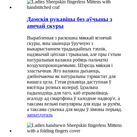
Дамскія рукавіцы без аўчыны з
авечай скуры
Вырабленыя з раскошна мяккай ягнячай
скуры, яны шыюцца ўручную з
выкарыстаннем традыцыйных тэхнік.
надзвычай цёплая і трывалая, але пры гэтым
натуральныя валакна робяць пальчаткі
воздухопроницаемыми. Шэрсць мяккая і
эластычная. Яго валакна дыхаюць,
дзейнічаючы як натуральны тэрмастат для
вашага цела. Гэтая рукавіца даступная ў
вясёлцы розных колераў. Ідэальна
падыходзіць для таго, каб атрымліваць
асалоду ад смартфона ў халоднае надвор'е, а
таксама вельмі папулярны для язды за рулём,
а таксама сукенка для моды ў зімовы перыяд.
запыт
дэталь