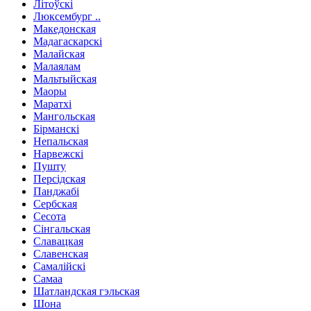
Літоўскі
Люксембург ..
Македонская
Мадагаскарскі
Малайская
Малаялам
Мальтыйская
Маоры
Маратхі
Мангольская
Бірманскі
Непальская
Нарвежскі
Пушту
Персідская
Панджабі
Сербская
Сесота
Сінгальская
Славацкая
Славенская
Самалійскі
Самаа
Шатландская гэльская
Шона