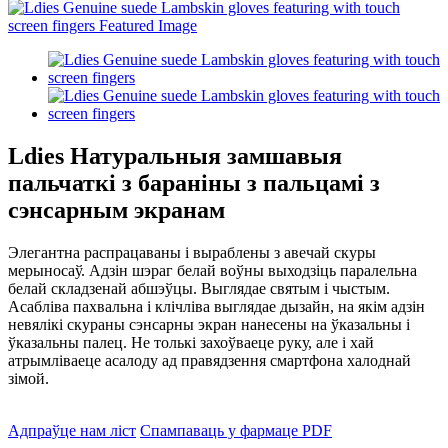
Ldies Натуральныя замшавыя
пальчаткі з бараніны з пальцамі з
сэнсарным экранам
Элегантна распрацаваны і выраблены з авечай скуры
мерыносаў. Адзін шэраг белай воўны выходзіць паралельна
белай складзенай абшэўцы. Выглядае святым і чыстым.
Асабліва пахвальна і клічліва выглядае дызайн, на якім адзін
невялікі скураны сэнсарны экран нанесены на ўказальны і
ўказальны палец. Не толькі захоўваеце руку, але і хай
атрымліваеце асалоду ад правядзення смартфона халоднай
зімой.
Адпраўце нам ліст
Спампаваць у фармаце PDF