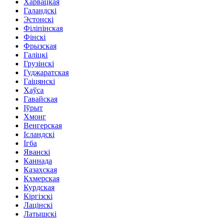
Харвацкая
Галандскі
Эстонскі
Філіпінская
Фінскі
Фрызская
Галіцкі
Грузінскі
Гуджаратская
Гаіцянскі
Хаўса
Гавайская
Іўрыт
Хмонг
Венгерская
Ісландскі
Ігба
Яванскі
Каннада
Казахская
Кхмерская
Курдская
Кіргізскі
Лацінскі
Латышскі