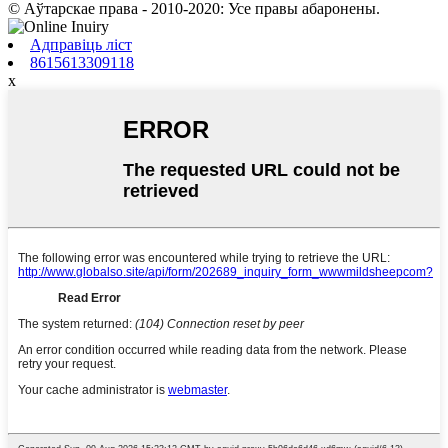
© Аўтарскае права - 2010-2020: Усе правы абаронены.
Адправіць ліст
8615613309118
x