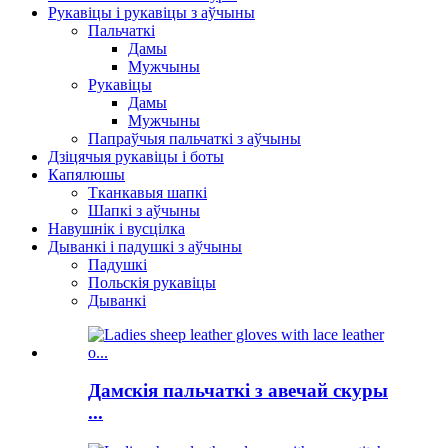
Рукавіцы і рукавіцы з аўчыны
Пальчаткі
Дамы
Мужчыны
Рукавіцы
Дамы
Мужчыны
Папраўчыя пальчаткі з аўчыны
Дзіцячыя рукавіцы і боты
Капялюшы
Тканкавыя шапкі
Шапкі з аўчыны
Навушнік і вусцілка
Дыванкі і падушкі з аўчыны
Падушкі
Польскія рукавіцы
Дыванкі
Дамскія пальчаткі з авечай скуры
...