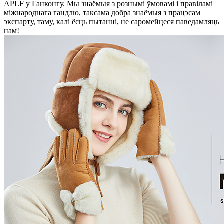
APLF у Ганконгу. Мы знаёмыя з рознымі ўмовамі і правіламі
міжнароднага гандлю, таксама добра знаёмыя з працэсам
экспарту, таму, калі ёсць пытанні, не саромейцеся паведамляць
нам!