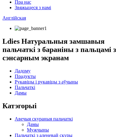
Пра нас
Звяжыцеся з намі
Англійская
Ldies Натуральныя замшавыя
пальчаткі з бараніны з пальцамі з
сэнсарным экранам
Дадому
Прадукты
Рукавіцы і рукавіцы з аўчыны
Пальчаткі
Дамы
Катэгорыі
Авечыя скураныя пальчаткі
Дамы
Мужчыны
Пальчаткі з аленевай скуры