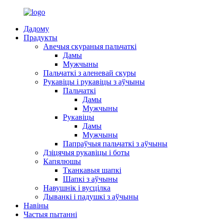
Дадому
Прадукты
Авечыя скураныя пальчаткі
Дамы
Мужчыны
Пальчаткі з аленевай скуры
Рукавіцы і рукавіцы з аўчыны
Пальчаткі
Дамы
Мужчыны
Рукавіцы
Дамы
Мужчыны
Папраўчыя пальчаткі з аўчыны
Дзіцячыя рукавіцы і боты
Капялюшы
Тканкавыя шапкі
Шапкі з аўчыны
Навушнік і вусцілка
Дыванкі і падушкі з аўчыны
Навіны
Частыя пытанні