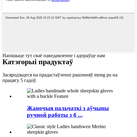
Напішыце тут сваё паведамленне і адпраўце нам
Катэгорыі прадуктаў
Засяродзьцеся на прадастаўленні рашэнняў mong pu на
працягу 5 гадоў.
Жаночыя пальчаткі з аўчыны
ручной работы з б ...