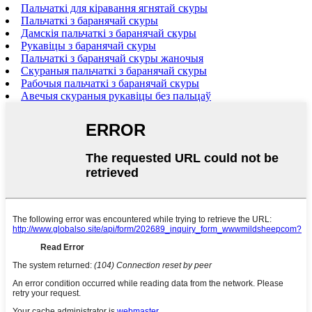
Пальчаткі для кіравання ягнятай скуры
Пальчаткі з баранячай скуры
Дамскія пальчаткі з баранячай скуры
Рукавіцы з баранячай скуры
Пальчаткі з баранячай скуры жаночыя
Скураныя пальчаткі з баранячай скуры
Рабочыя пальчаткі з баранячай скуры
Авечыя скураныя рукавіцы без пальцаў