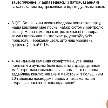
забеспячэнне. У адпаведнасці з патрабаваннямі
заказчыка, мы падтрымліваем індывідуальны пакет.
3.QC. Больш чым некалькігадовы вопыт экспарту,
наша кампанія мае поўны набор сістэмы кантролю
якасці. Наша каманда кантролю якасці правярае
закуп матэрыялу, вытворчасць, упакоўку ўсіх
працэсаў. Пераканайцеся, што наш узровень
дэфектаў ніжэй 0,1%
4. Хенд-мэйд каманда скрафтсмен, усе нашы
пальчаткі з аўчыны былі пашыты з традыцыйным
майстэрствам сшывання за швом. І яго павінны
аздабляць кваліфікаваныя майстрыхі з больш чым
10-гадовым досведам працы, а таксама толькі
скураныя пальчаткі. каманда такая!