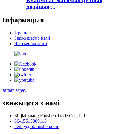
Класічныя жаночыя ручныя
двайныя ...
Інфармацыя
Пра нас
Звяжыцеся з намі
Частыя пытанні
запыт зараз
звяжыцеся з намі
Shijiahzuang Fanshen Trade Co., Ltd.
86-15613309118
benny@hbfanshen.com