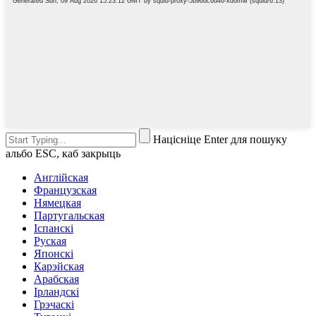
Націсніце Enter для пошуку
альбо ESC, каб закрыць
Англійская
Французская
Нямецкая
Партугальская
Іспанскі
Руская
Японскі
Карэйская
Арабская
Ірландскі
Грэчаскі