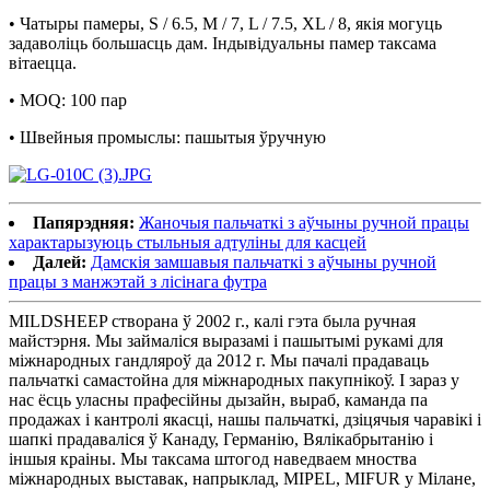
• Чатыры памеры, S / 6.5, M / 7, L / 7.5, XL / 8, якія могуць
задаволіць большасць дам. Індывідуальны памер таксама
вітаецца.
• MOQ: 100 пар
• Швейныя промыслы: пашытыя ўручную
Папярэдняя:
Жаночыя пальчаткі з аўчыны ручной працы
характарызуюць стыльныя адтуліны для касцей
Далей:
Дамскія замшавыя пальчаткі з аўчыны ручной
працы з манжэтай з лісінага футра
MILDSHEEP створана ў 2002 г., калі гэта была ручная
майстэрня. Мы займаліся выразамі і пашытымі рукамі для
міжнародных гандляроў да 2012 г. Мы пачалі прадаваць
пальчаткі самастойна для міжнародных пакупнікоў. І зараз у
нас ёсць уласны прафесійны дызайн, выраб, каманда па
продажах і кантролі якасці, нашы пальчаткі, дзіцячыя чаравікі і
шапкі прадаваліся ў Канаду, Германію, Вялікабрытанію і
іншыя краіны. Мы таксама штогод наведваем мноства
міжнародных выставак, напрыклад, MIPEL, MIFUR у Мілане,