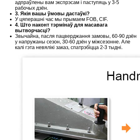
адпраўлены вам экспрэсам і паступяць у 3-5
рабочых дзён.
3. Якія вашы ўмовы дастаўкі?
У цяперашні час мы прымаем FOB, CIF.
4. Што наконт тэрмінаў для масавага
вытворчасці?
Звычайна, пасля пацверджання замовы, 60-90 дзён
у напружаны сезон, 30-60 дзён у міжсезонне. Але
калі гэта невялікі заказ, спатрэбіцца 2-3 тыдні.