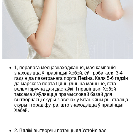
1, перавага месцазнаходжання, мая кампанія
знаходзіцца ў правінцыі Хэбэй, ёй трэба каля 3-4
гадзін да паветранага порта Пекіна. Каля 5-6 гадзін
да марскога порта Цяньцзінь на машыне, гэта
вельмі зручна для дастаўкі. І правінцыя Хэбэй
таксама з'яўляецца прамысловай базай для
вытворчасці скуры з авечак у Кітаі. Сіньцзі - сталіца
скуры і горад футра, што знаходзіцца ў правінцыі
Хэбэй.
2. Вялікі вытворчы патэнцыял Устойлівае