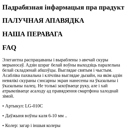
Падрабязная інфармацыя пра прадукт
ПАЛУЧНАЯ АПАВЯДКА
НАША ПЕРАВАГА
FAQ
Элегантна распрацаваны і выраблены з авечай скуры
мерыносаў. Адзін шэраг белай воўны выходзіць паралельна
белай складзенай абшэўцы. Выглядае святым і чыстым.
Асабліва пахвальна і клічліва выглядае дызайн, на якім адзін
невялікі скураны сэнсарны экран нанесены на ўказальны і
ўказальны палец. Не толькі захоўваеце руку, але і хай
атрымліваеце асалоду ад правядзення смартфона халоднай
зімой.
• Артыкул: LG-010C
• Даўжыня воўны каля 6-10 мм ..
• Колер: загар і іншыя колеры