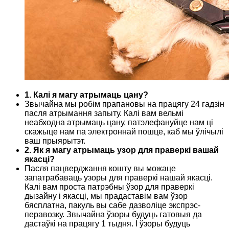
1. Калі я магу атрымаць цану?
Звычайна мы робім прапановы на працягу 24 гадзін
пасля атрымання запыту. Калі вам вельмі
неабходна атрымаць цану, патэлефануйце нам ці
скажыце нам па электроннай пошце, каб мы ўлічылі
ваш прыярытэт.
2. Як я магу атрымаць узор для праверкі вашай
якасці?
Пасля пацверджання кошту вы можаце
запатрабаваць узоры для праверкі нашай якасці.
Калі вам проста патрэбны ўзор для праверкі
дызайну і якасці, мы прадаставім вам ўзор
бясплатна, пакуль вы сабе дазволіце экспрэс-
перавозку. Звычайна ўзоры будуць гатовыя да
дастаўкі на працягу 1 тыдня. І ўзоры будуць