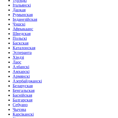
Турэцкі
Італьянскі
Дацкая
Румынская
Інданезійская
Чэшскі
Афрыкаанс
Шведская
Польскі
Баскская
Каталонская
Эсперанта
Хіндзі
Лаос
Албанскі
Амхарскі
Армянскі
Азербайджанскі
Беларуская
Бенгальская
Баснійская
Балгарская
Себуано
Чычэва
Карсіканскі