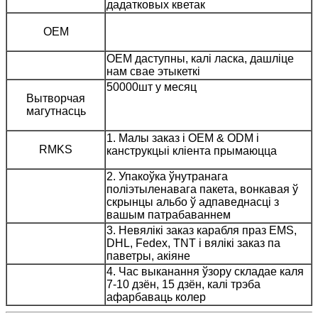
дадатковых кветак
OEM
OEM даступны, калі ласка, дашліце
нам свае этыкеткі
50000шт у месяц
Вытворчая
магутнасць
1. Малы заказ і OEM & ODM і
RMKS
канструкцыі кліента прымаюцца
2. Упакоўка ўнутранага
поліэтыленавага пакета, вонкавая ў
скрынцы альбо ў адпаведнасці з
вашым патрабаваннем
3. Невялікі заказ карабля праз EMS,
DHL, Fedex, TNT і вялікі заказ па
паветры, акіяне
4. Час выканання ўзору складае каля
7-10 дзён, 15 дзён, калі трэба
афарбаваць колер