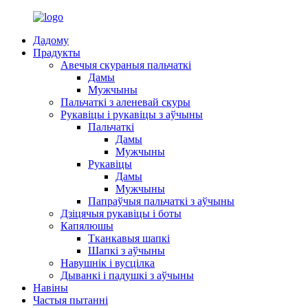
Дадому
Прадукты
Авечыя скураныя пальчаткі
Дамы
Мужчыны
Пальчаткі з аленевай скуры
Рукавіцы і рукавіцы з аўчыны
Пальчаткі
Дамы
Мужчыны
Рукавіцы
Дамы
Мужчыны
Папраўчыя пальчаткі з аўчыны
Дзіцячыя рукавіцы і боты
Капялюшы
Тканкавыя шапкі
Шапкі з аўчыны
Навушнік і вусцілка
Дыванкі і падушкі з аўчыны
Навіны
Частыя пытанні