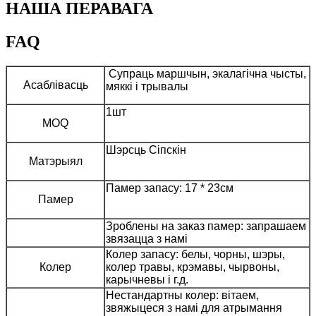
НАША ПЕРАВАГА
FAQ
Супраць маршчын, экалагічна чысты,
Асаблівасць
мяккі і трывалы
1шт
MOQ
Шэрсць Сіпскін
Матэрыял
Памер запасу: 17 * 23см
Памер
Зроблены на заказ памер: запрашаем
звязацца з намі
Колер запасу: белы, чорны, шэры,
Колер
колер травы, крэмавы, чырвоны,
карычневы і г.д.
Нестандартны колер: вітаем,
звяжыцеся з намі для атрымання