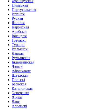
Французская
Нямецкая
Партугальская
Іспанскі
Руская
Японскі
Карэйская
Арабская
Ірландскі
Грэчаскі
Турэцкі
Італьянскі
Дацкая
Румынская
Інданезійская
Чэшскі
Афрыкаанс
Шведская
Польскі
Баскская
Каталонская
Эсперанта
Хіндзі
Лаос
Албанскі