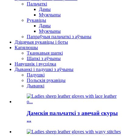
Пальчаткі
Дамы
Мужчыны
Рукавіцы
Дамы
Мужчыны
Папраўчыя пальчаткі з аўчыны
Дзіцячыя рукавіцы і боты
Капялюшы
Тканкавыя шапкі
Шапкі з аўчыны
Навушнік і вусцілка
Дыванкі і падушкі з аўчыны
Падушкі
Польскія рукавіцы
Дыванкі
Дамскія пальчаткі з авечай скуры
...