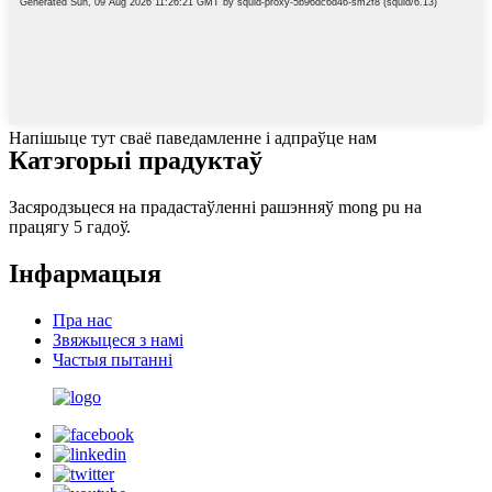
Напішыце тут сваё паведамленне і адпраўце нам
Катэгорыі прадуктаў
Засяродзьцеся на прадастаўленні рашэнняў mong pu на
працягу 5 гадоў.
Інфармацыя
Пра нас
Звяжыцеся з намі
Частыя пытанні