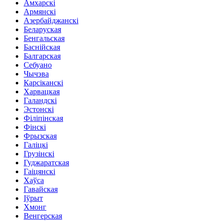
Амхарскі
Армянскі
Азербайджанскі
Беларуская
Бенгальская
Баснійская
Балгарская
Себуано
Чычэва
Карсіканскі
Харвацкая
Галандскі
Эстонскі
Філіпінская
Фінскі
Фрызская
Галіцкі
Грузінскі
Гуджаратская
Гаіцянскі
Хаўса
Гавайская
Іўрыт
Хмонг
Венгерская