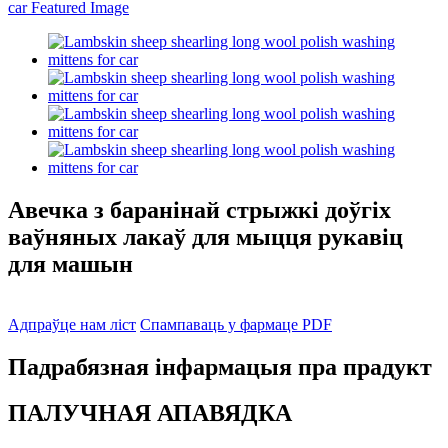
Авечка з баранінай стрыжкі доўгіх
ваўняных лакаў для мыцця рукавіц
для машын
Адпраўце нам ліст
Спампаваць у фармаце PDF
Падрабязная інфармацыя пра прадукт
ПАЛУЧНАЯ АПАВЯДКА