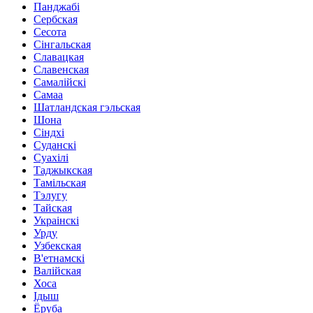
Панджабі
Сербская
Сесота
Сінгальская
Славацкая
Славенская
Самалійскі
Самаа
Шатландская гэльская
Шона
Сіндхі
Суданскі
Суахілі
Таджыкская
Тамільская
Тэлугу
Тайская
Украінскі
Урду
Узбекская
В'етнамскі
Валійская
Хоса
Ідыш
Ёруба