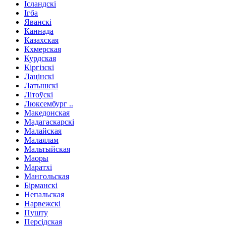
Ісландскі
Ігба
Яванскі
Каннада
Казахская
Кхмерская
Курдская
Кіргізскі
Лацінскі
Латышскі
Літоўскі
Люксембург ..
Македонская
Мадагаскарскі
Малайская
Малаялам
Мальтыйская
Маоры
Маратхі
Мангольская
Бірманскі
Непальская
Нарвежскі
Пушту
Персідская