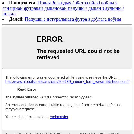
Папярэдняя:
Новая Зеландыя / аўстралійскі воўны з
ягняцінай футравай дывановай падушкі / дыван з аўчыны /
пельта
Далей:
Падушкі з натуральнага футра з доўгага воўны