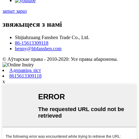
запыт зараз
звяжыцеся з намі
Shijiahzuang Fanshen Trade Co., Ltd.
86-15613309118
benny@hbfanshen.com
© Аўтарскае права - 2010-2020: Усе правы абаронены.
Адправіць ліст
8615613309118
x