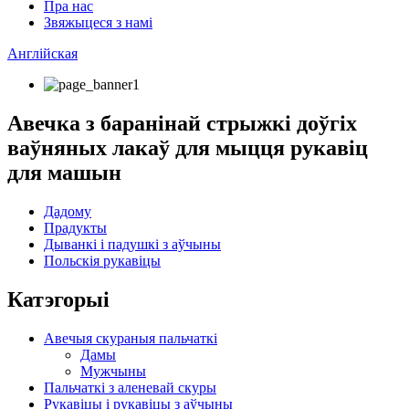
Пра нас
Звяжыцеся з намі
Англійская
Авечка з баранінай стрыжкі доўгіх
ваўняных лакаў для мыцця рукавіц
для машын
Дадому
Прадукты
Дыванкі і падушкі з аўчыны
Польскія рукавіцы
Катэгорыі
Авечыя скураныя пальчаткі
Дамы
Мужчыны
Пальчаткі з аленевай скуры
Рукавіцы і рукавіцы з аўчыны