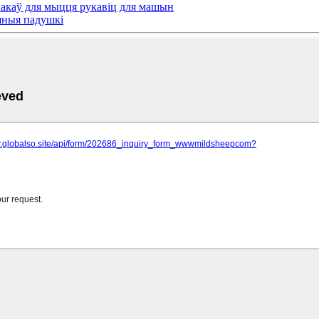
лакаў для мыцця рукавіц для машын
яныя падушкі