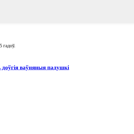
5 гадоў.
 доўгія ваўняныя падушкі