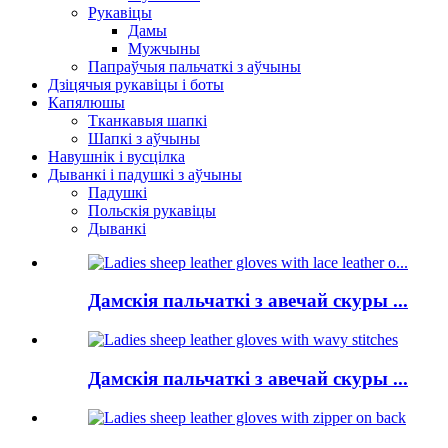
Рукавіцы
Дамы
Мужчыны
Папраўчыя пальчаткі з аўчыны
Дзіцячыя рукавіцы і боты
Капялюшы
Тканкавыя шапкі
Шапкі з аўчыны
Навушнік і вусцілка
Дыванкі і падушкі з аўчыны
Падушкі
Польскія рукавіцы
Дыванкі
Дамскія пальчаткі з авечай скуры ...
Дамскія пальчаткі з авечай скуры ...