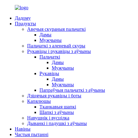
Дадому
Прадукты
Авечыя скураныя пальчаткі
Дамы
Мужчыны
Пальчаткі з аленевай скуры
Рукавіцы і рукавіцы з аўчыны
Пальчаткі
Дамы
Мужчыны
Рукавіцы
Дамы
Мужчыны
Папраўчыя пальчаткі з аўчыны
Дзіцячыя рукавіцы і боты
Капялюшы
Тканкавыя шапкі
Шапкі з аўчыны
Навушнік і вусцілка
Дыванкі і падушкі з аўчыны
Навіны
Частыя пытанні