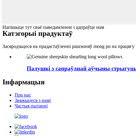
Напішыце тут сваё паведамленне і адпраўце нам
Катэгорыі прадуктаў
Засяродзьцеся на прадастаўленні рашэнняў mong pu на працягу 
Падушкі з сапраўднай аўчыны стрыгуць
Інфармацыя
Пра нас
Звяжыцеся з намі
Частыя пытанні