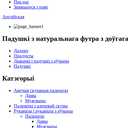
Пра нас
Звяжыцеся з намі
Англійская
Падушкі з натуральнага футра з доўгаг
Дадому
Прадукты
Дыванкі і падушкі з аўчыны
Падушкі
Катэгорыі
Авечыя скураныя пальчаткі
Дамы
Мужчыны
Пальчаткі з аленевай скуры
Рукавіцы і рукавіцы з аўчыны
Пальчаткі
Дамы
Мужчыны