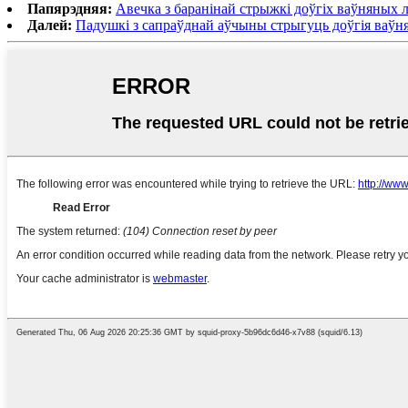
Папярэдняя:
Авечка з баранінай стрыжкі доўгіх ваўняных 
Далей:
Падушкі з сапраўднай аўчыны стрыгуць доўгія ваўн