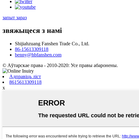
запыт зараз
звяжыцеся з намі
Shijiahzuang Fanshen Trade Co., Ltd.
86-15613309118
benny@hbfanshen.com
© Аўтарскае права - 2010-2020: Усе правы абаронены.
Адправіць ліст
8615613309118
x