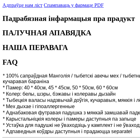
Адпраўце нам ліст
Спампаваць у фармаце PDF
Падрабязная інфармацыя пра прадукт
ПАЛУЧНАЯ АПАВЯДКА
НАША ПЕРАВАГА
FAQ
* 100% сапраўдная Манголія / тыбетскі авечы мех / тыбет
кучаравая бараніна
* Памер: 40 * 40см, 45 * 45см, 50 * 50см, 60 * 60см
* Колер: белы, шэры, бэжавы і колеравы дызайн
* Тыбецкія валасы надзвычай доўгія, кучаравыя, мяккія і л
* Мех дыхае і гіпоаллергенные
* Аднабаковая футравая падушка з мяккай замшавай пад
* Карыстальніцкія колеры і памеры даступныя па запыце
* Устаўка для падушкі не ўваходзіць у камплект і не ўваход
* Адпаведныя коўдры даступныя і прадаюцца separatel