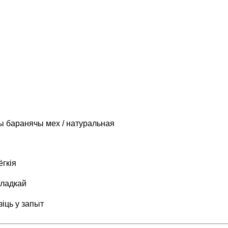
ны баранячы мех / натуральная
ёгкія
кладкай
зіць у запыт