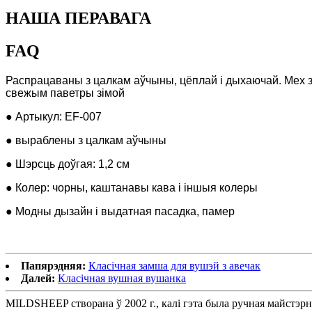
НАША ПЕРАВАГА
FAQ
Распрацаваны з цалкам аўчыны, цёплай і дыхаючай. Мех з
свежым паветры зімой
● Артыкул: EF-007
● выраблены з цалкам аўчыны
● Шэрсць доўгая: 1,2 см
● Колер: чорны, каштанавы кава і іншыя колеры
● Модны дызайн і выдатная пасадка, памер
Папярэдняя:
Класічная замша для вушэй з авечак
Далей:
Класічная вушная вушанка
MILDSHEEP створана ў 2002 г., калі гэта была ручная майстэрн