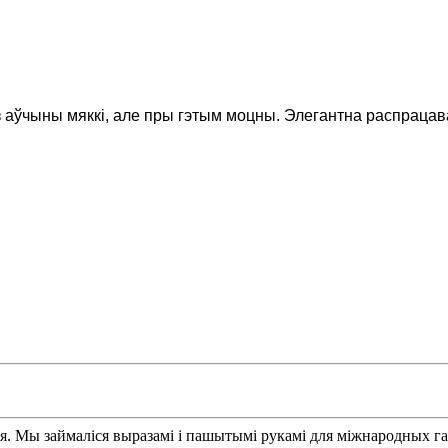
 аўчыны мяккі, але пры гэтым моцны. Элегантна распрацава
я. Мы займаліся выразамі і пашытымі рукамі для міжнародных га