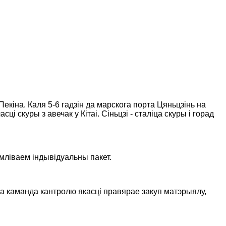
Пекіна. Каля 5-6 гадзін да марскога порта Цяньцзінь на
 скуры з авечак у Кітаі. Сіньцзі - сталіца скуры і горад
мліваем індывідуальны пакет.
а каманда кантролю якасці правярае закуп матэрыялу,