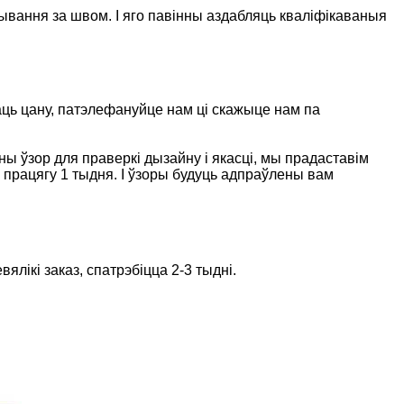
вання за швом. І яго павінны аздабляць кваліфікаваныя
ць цану, патэлефануйце нам ці скажыце нам па
ы ўзор для праверкі дызайну і якасці, мы прадаставім
а працягу 1 тыдня. І ўзоры будуць адпраўлены вам
лікі заказ, спатрэбіцца 2-3 тыдні.