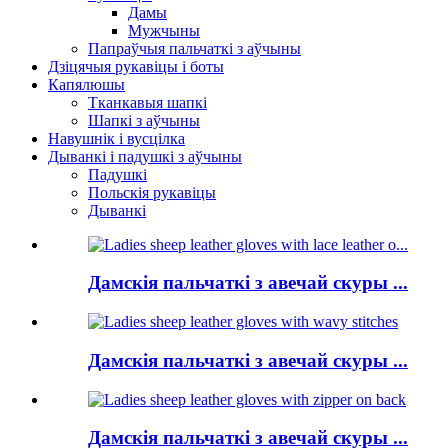
Дамы
Мужчыны
Папраўчыя пальчаткі з аўчыны
Дзіцячыя рукавіцы і боты
Капялюшы
Тканкавыя шапкі
Шапкі з аўчыны
Навушнік і вусцілка
Дыванкі і падушкі з аўчыны
Падушкі
Польскія рукавіцы
Дыванкі
Дамскія пальчаткі з авечай скуры ...
Дамскія пальчаткі з авечай скуры ...
Дамскія пальчаткі з авечай скуры ...