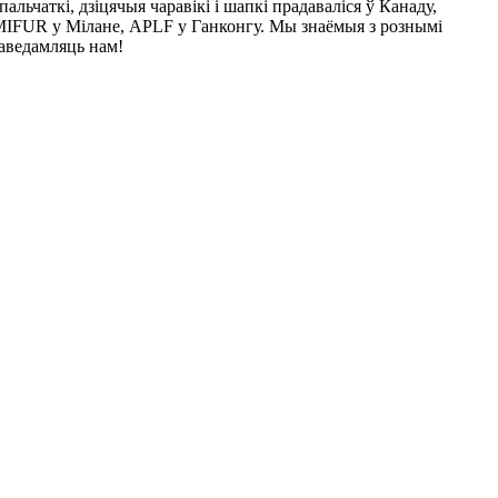
льчаткі, дзіцячыя чаравікі і шапкі прадаваліся ў Канаду,
MIFUR у Мілане, APLF у Ганконгу. Мы знаёмыя з рознымі
паведамляць нам!