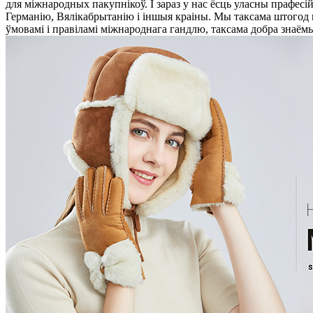
для міжнародных пакупнікоў. І зараз у нас ёсць уласны прафесій
Германію, Вялікабрытанію і іншыя краіны. Мы таксама штогод
ўмовамі і правіламі міжнароднага гандлю, таксама добра знаёмы