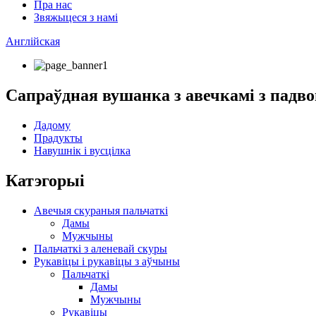
Пра нас
Звяжыцеся з намі
Англійская
Сапраўдная вушанка з авечкамі з падв
Дадому
Прадукты
Навушнік і вусцілка
Катэгорыі
Авечыя скураныя пальчаткі
Дамы
Мужчыны
Пальчаткі з аленевай скуры
Рукавіцы і рукавіцы з аўчыны
Пальчаткі
Дамы
Мужчыны
Рукавіцы