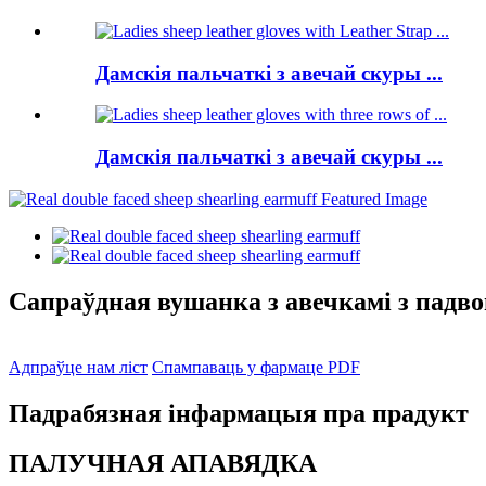
Дамскія пальчаткі з авечай скуры ...
Дамскія пальчаткі з авечай скуры ...
Сапраўдная вушанка з авечкамі з падв
Адпраўце нам ліст
Спампаваць у фармаце PDF
Падрабязная інфармацыя пра прадукт
ПАЛУЧНАЯ АПАВЯДКА