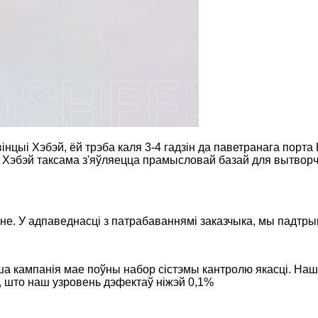
інцыі Хэбэй, ёй трэба каля 3-4 гадзін да паветранага порта 
 Хэбэй таксама з'яўляецца прамысловай базай для вытворчасці
не. У адпаведнасці з патрабаваннямі заказчыка, мы падтры
ша кампанія мае поўны набор сістэмы кантролю якасці. Наш
, што наш узровень дэфектаў ніжэй 0,1%