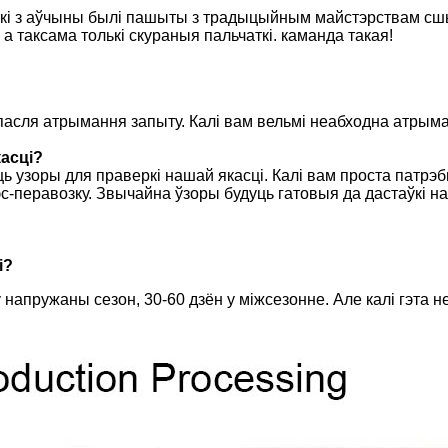
ткі з аўчыны былі пашыты з традыцыйным майстэрствам сшы
 таксама толькі скураныя пальчаткі. каманда такая!
пасля атрымання запыту. Калі вам вельмі неабходна атрыма
касці?
узоры для праверкі нашай якасці. Калі вам проста патрэбн
эс-перавозку. Звычайна ўзоры будуць гатовыя да дастаўкі н
і?
апружаны сезон, 30-60 дзён у міжсезонне. Але калі гэта невя