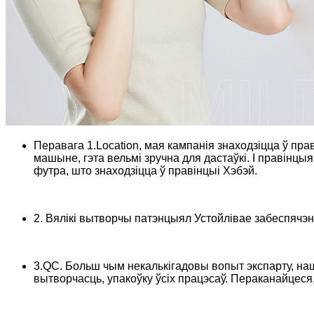
Перавага 1.Location, мая кампанія знаходзіцца ў прав
машыне, гэта вельмі зручна для дастаўкі. І правінцыя
футра, што знаходзіцца ў правінцыі Хэбэй.
2. Вялікі вытворчы патэнцыял Устойлівае забеспячэн
3.QC. Больш чым некалькігадовы вопыт экспарту, на
вытворчасць, упакоўку ўсіх працэсаў. Пераканайцеся