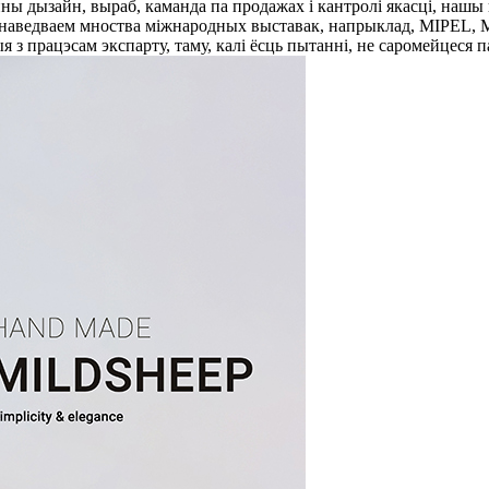
ны дызайн, выраб, каманда па продажах і кантролі якасці, нашы па
 наведваем мноства міжнародных выставак, напрыклад, MIPEL, 
я з працэсам экспарту, таму, калі ёсць пытанні, не саромейцеся 