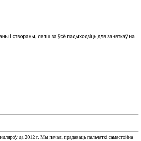
ны і створаны, лепш за ўсё падыходзіць для заняткаў на
ндляроў да 2012 г. Мы пачалі прадаваць пальчаткі самастойна