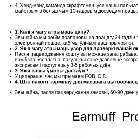
4. Хенд-мэйд каманда скрафтсмен, усе нашы пальча
майстрыхі з больш чым 10-гадовым досведам працы, а
1. Калі я магу атрымаць цану?
Звычайна мы робім прапановы на працягу 24 гадзін 
электроннай пошце, каб мы ўлічылі ваш прыярытэт.
2. Як я магу атрымаць узор для праверкі вашай я
Пасля пацверджання кошту вы можаце запатрабаваць 
вам ўзор бясплатна, пакуль вы сабе дазволіце экспр
экспрэсам і паступяць у 3-5 рабочых дзён.
3. Якія вашы ўмовы дастаўкі?
У цяперашні час мы прымаем FOB, CIF.
4. Што наконт тэрмінаў для масавага вытворчасц
Звычайна, пасля пацверджання замовы, 60-90 дзён у н