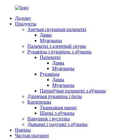
Дадому
Прадукты
Авечыя скураныя пальчаткі
Дамы
Мужчыны
Пальчаткі з аленевай скуры
Рукавіцы і рукавіцы з аўчыны
Пальчаткі
Дамы
Мужчыны
Рукавіцы
Дамы
Мужчыны
Папраўчыя пальчаткі з аўчыны
Дзіцячыя рукавіцы і боты
Капялюшы
Тканкавыя шапкі
Шапкі з аўчыны
Навушнік і вусцілка
Дыванкі і падушкі з аўчыны
Навіны
Частыя пытанні