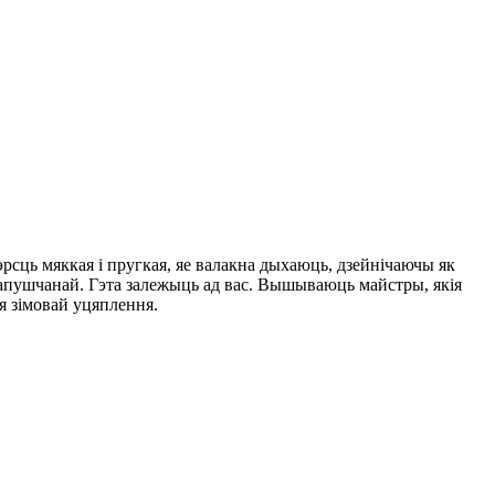
сць мяккая і пругкая, яе валакна дыхаюць, дзейнічаючы як
 апушчанай. Гэта залежыць ад вас. Вышываюць майстры, якія
я зімовай уцяплення.