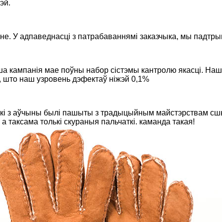
эй.
не. У адпаведнасці з патрабаваннямі заказчыка, мы падтры
ша кампанія мае поўны набор сістэмы кантролю якасці. Наш
, што наш узровень дэфектаў ніжэй 0,1%
ткі з аўчыны былі пашыты з традыцыйным майстэрствам сшы
 таксама толькі скураныя пальчаткі. каманда такая!