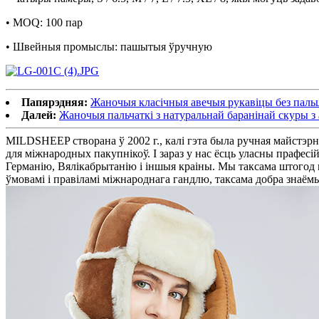
• MOQ: 100 пар
• Швейныя промыслы: пашытыя ўручную
Папярэдняя:
Жаночыя класічныя авечыя рукавіцы без паль
Далей:
Жаночыя пальчаткі з натуральнай баранінай скуры з
MILDSHEEP створана ў 2002 г., калі гэта была ручная майстэрн
для міжнародных пакупнікоў. І зараз у нас ёсць уласны прафесій
Германію, Вялікабрытанію і іншыя краіны. Мы таксама штогод
ўмовамі і правіламі міжнароднага гандлю, таксама добра знаёмы