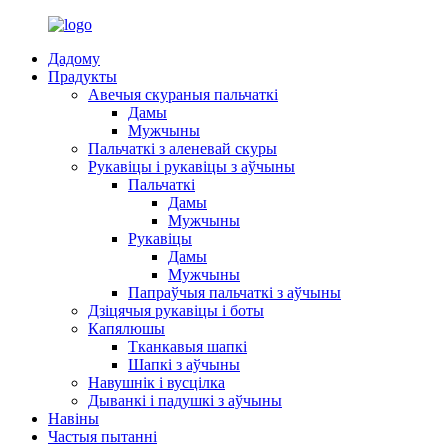
Дадому
Прадукты
Авечыя скураныя пальчаткі
Дамы
Мужчыны
Пальчаткі з аленевай скуры
Рукавіцы і рукавіцы з аўчыны
Пальчаткі
Дамы
Мужчыны
Рукавіцы
Дамы
Мужчыны
Папраўчыя пальчаткі з аўчыны
Дзіцячыя рукавіцы і боты
Капялюшы
Тканкавыя шапкі
Шапкі з аўчыны
Навушнік і вусцілка
Дыванкі і падушкі з аўчыны
Навіны
Частыя пытанні