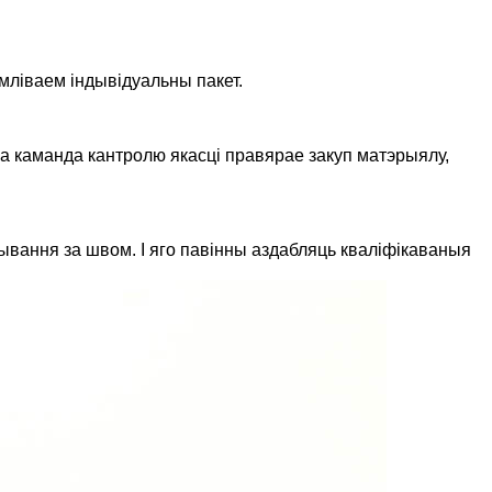
мліваем індывідуальны пакет.
а каманда кантролю якасці правярае закуп матэрыялу,
вання за швом. І яго павінны аздабляць кваліфікаваныя