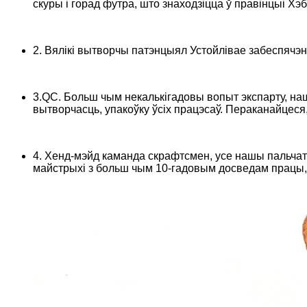
скуры і горад футра, што знаходзіцца ў правінцыі Хэб
2. Вялікі вытворчы патэнцыял Устойлівае забеспячэн
3.QC. Больш чым некалькігадовы вопыт экспарту, на
вытворчасць, упакоўку ўсіх працэсаў. Пераканайцеся
4. Хенд-мэйд каманда скрафтсмен, усе нашы пальча
майстрыхі з больш чым 10-гадовым досведам працы, а