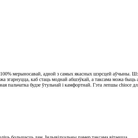
 100% мерыносавай, адной з самых якасных шэрсцей аўчыны. Шэр
жа згарнуцца, каб стаць моднай абшэўкай, а таксама можа быць
я пальчатка будзе ўтульнай і камфортнай. Гэта лепшы chioce дл
даволіць большасць дам. Індывідуальны памер таксама вітаецца.