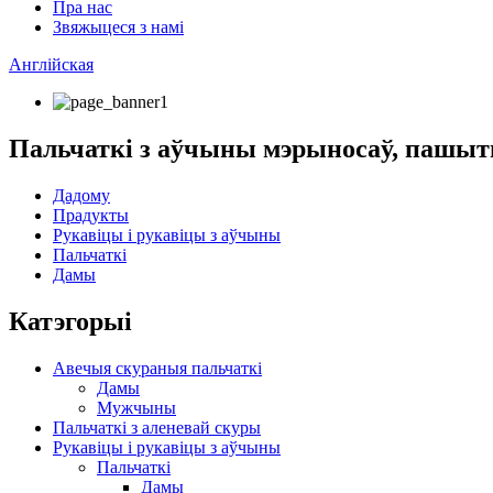
Пра нас
Звяжыцеся з намі
Англійская
Пальчаткі з аўчыны мэрыносаў, пашыт
Дадому
Прадукты
Рукавіцы і рукавіцы з аўчыны
Пальчаткі
Дамы
Катэгорыі
Авечыя скураныя пальчаткі
Дамы
Мужчыны
Пальчаткі з аленевай скуры
Рукавіцы і рукавіцы з аўчыны
Пальчаткі
Дамы