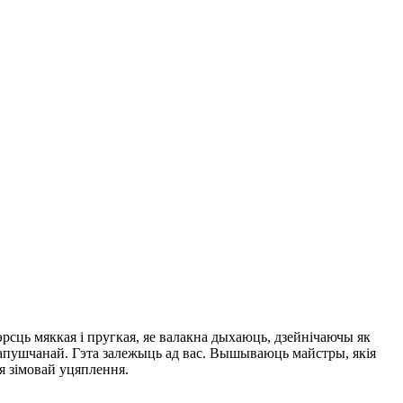
сць мяккая і пругкая, яе валакна дыхаюць, дзейнічаючы як
 апушчанай. Гэта залежыць ад вас. Вышываюць майстры, якія
я зімовай уцяплення.