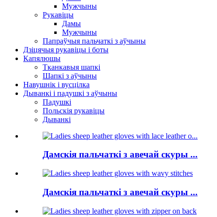
Мужчыны
Рукавіцы
Дамы
Мужчыны
Папраўчыя пальчаткі з аўчыны
Дзіцячыя рукавіцы і боты
Капялюшы
Тканкавыя шапкі
Шапкі з аўчыны
Навушнік і вусцілка
Дыванкі і падушкі з аўчыны
Падушкі
Польскія рукавіцы
Дыванкі
Дамскія пальчаткі з авечай скуры ...
Дамскія пальчаткі з авечай скуры ...