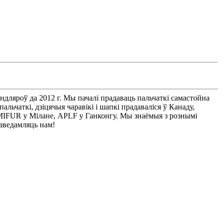
ндляроў да 2012 г. Мы пачалі прадаваць пальчаткі самастойна
льчаткі, дзіцячыя чаравікі і шапкі прадаваліся ў Канаду,
MIFUR у Мілане, APLF у Ганконгу. Мы знаёмыя з рознымі
паведамляць нам!