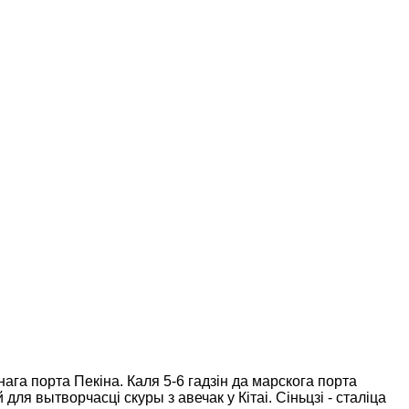
ага порта Пекіна. Каля 5-6 гадзін да марскога порта
ля вытворчасці скуры з авечак у Кітаі. Сіньцзі - сталіца