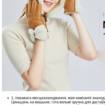
1, перавага месцазнаходжання, мая кампанія знаходзі
Цяньцзінь на машыне, гэта вельмі зручна для дастаўкі