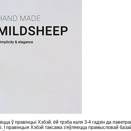
цца ў правінцыі Хэбэй, ёй трэба каля 3-4 гадзін да паветран
. І правінцыя Хэбэй таксама з'яўляецца прамысловай базай д