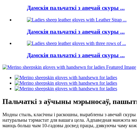
Дамскія пальчаткі з авечай скуры ...
Дамскія пальчаткі з авечай скуры ...
Дамскія пальчаткі з авечай скуры ...
Пальчаткі з аўчыны мэрыносаў, пашыт
Модны стыль, класічны і раскошны, выраблены з авечай скуры
натуральны тэрмастат для вашага цела. Адпаведная манжэта мо
маюць больш чым 10-гадовы досвед працы, дзякуючы чаму кожна