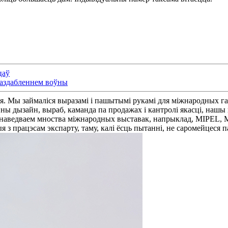
цаў
 аздабленнем воўны
я. Мы займаліся выразамі і пашытымі рукамі для міжнародных га
ны дызайн, выраб, каманда па продажах і кантролі якасці, нашы па
 наведваем мноства міжнародных выставак, напрыклад, MIPEL, 
я з працэсам экспарту, таму, калі ёсць пытанні, не саромейцеся 