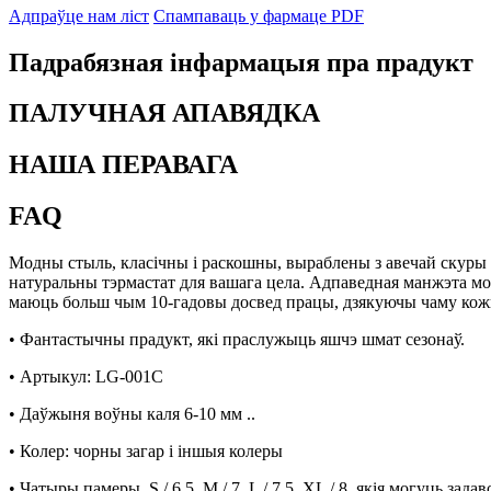
Адпраўце нам ліст
Спампаваць у фармаце PDF
Падрабязная інфармацыя пра прадукт
ПАЛУЧНАЯ АПАВЯДКА
НАША ПЕРАВАГА
FAQ
Модны стыль, класічны і раскошны, выраблены з авечай скуры
натуральны тэрмастат для вашага цела. Адпаведная манжэта мо
маюць больш чым 10-гадовы досвед працы, дзякуючы чаму кожна
• Фантастычны прадукт, які праслужыць яшчэ шмат сезонаў.
• Артыкул: LG-001C
• Даўжыня воўны каля 6-10 мм ..
• Колер: чорны загар і іншыя колеры
• Чатыры памеры, S / 6.5, M / 7, L / 7.5, XL / 8, якія могуць за