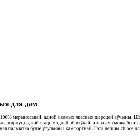
ыя для дам
 100% мерыносавай, адной з самых якасных шэрсцей аўчыны. Шэр
жа згарнуцца, каб стаць моднай абшэўкай, а таксама можа быць
я пальчатка будзе ўтульнай і камфортнай. Гэта лепшы chioce дл