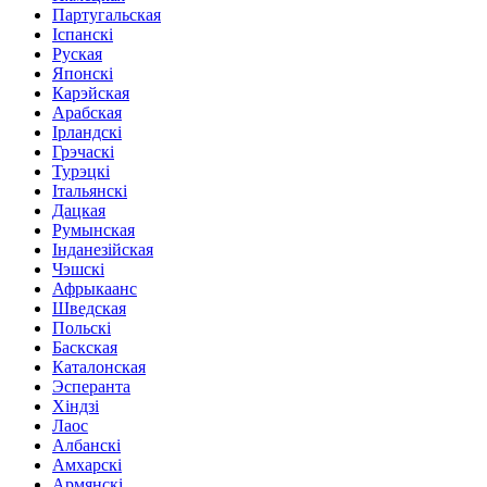
Партугальская
Іспанскі
Руская
Японскі
Карэйская
Арабская
Ірландскі
Грэчаскі
Турэцкі
Італьянскі
Дацкая
Румынская
Інданезійская
Чэшскі
Афрыкаанс
Шведская
Польскі
Баскская
Каталонская
Эсперанта
Хіндзі
Лаос
Албанскі
Амхарскі
Армянскі