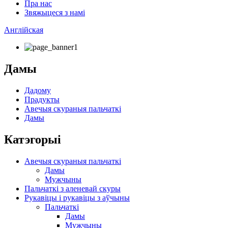
Пра нас
Звяжыцеся з намі
Англійская
Дамы
Дадому
Прадукты
Авечыя скураныя пальчаткі
Дамы
Катэгорыі
Авечыя скураныя пальчаткі
Дамы
Мужчыны
Пальчаткі з аленевай скуры
Рукавіцы і рукавіцы з аўчыны
Пальчаткі
Дамы
Мужчыны