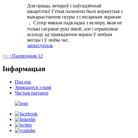
Для працы, вечароў і паўсядзённай
шкарпэткі! Гэтыя пальчаткі былі апранутыя з
выкарыстаннем скуры з сэнсарным экранам
， Супер мяккая падкладка з велюру, якая не
толькі сагравае рукі зімой, але і атрымлівае
асалоду ад правядзення экрана ў любым
месцы і ў любы час.
запыт
дэталь
<<
<Папярэдняя
1
2
Інфармацыя
Пра нас
Звяжыцеся з намі
Частыя пытанні