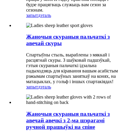
будзе працягваць служыць вам сезон за
сезонам.
запыт
дэталь
Жаночыя скураныя пальчаткі з
авечай скуры
Спартыўны стыль, выраблены з мяккай і
расцягнай скуры. З шаўковай падшэўкай,
гэтыя скураныя пальчаткі ідэальна
падыходзяць для кіравання вашым асабістым
рэжымам спартыўных заняткаў на конях, на
матацыклах, у гольф і іншых спартакіядах!
запыт
дэталь
Жаночыя скураныя пальчаткі з
авечай авечкі з 2-ма шэрагамі
ручной прашыўкі на спіне