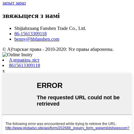
запыт зараз
звяжыцеся з намі
Shijiahzuang Fanshen Trade Co., Ltd.
86-15613309118
benny@hbfanshen.com
© Аўтарскае права - 2010-2020: Усе правы абаронены.
Адправіць ліст
8615613309118
x