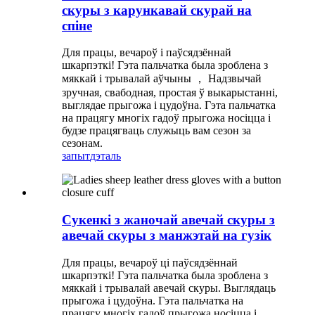
скуры з карункавай скурай на
спіне
Для працы, вечароў і паўсядзённай
шкарпэткі! Гэта пальчатка была зроблена з
мяккай і трывалай аўчыны ， Надзвычай
зручная, свабодная, простая ў выкарыстанні,
выглядае прыгожа і цудоўна. Гэта пальчатка
на працягу многіх гадоў прыгожа носіцца і
будзе працягваць служыць вам сезон за
сезонам.
запыт
дэталь
Сукенкі з жаночай авечай скуры з
авечай скуры з манжэтай на гузік
Для працы, вечароў ці паўсядзённай
шкарпэткі! Гэта пальчатка была зроблена з
мяккай і трывалай авечай скуры. Выглядаць
прыгожа і цудоўна. Гэта пальчатка на
працягу многіх гадоў прыгожа носіцца і