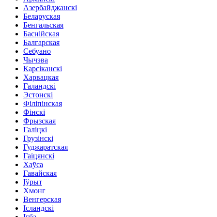
Азербайджанскі
Беларуская
Бенгальская
Баснійская
Балгарская
Себуано
Чычэва
Карсіканскі
Харвацкая
Галандскі
Эстонскі
Філіпінская
Фінскі
Фрызская
Галіцкі
Грузінскі
Гуджаратская
Гаіцянскі
Хаўса
Гавайская
Іўрыт
Хмонг
Венгерская
Ісландскі
Ігба