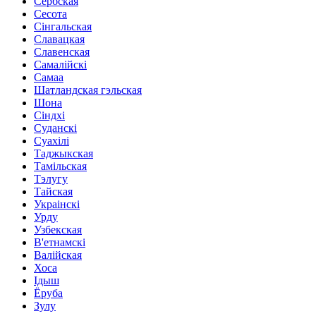
Сербская
Сесота
Сінгальская
Славацкая
Славенская
Самалійскі
Самаа
Шатландская гэльская
Шона
Сіндхі
Суданскі
Суахілі
Таджыкская
Тамільская
Тэлугу
Тайская
Украінскі
Урду
Узбекская
В'етнамскі
Валійская
Хоса
Ідыш
Ёруба
Зулу