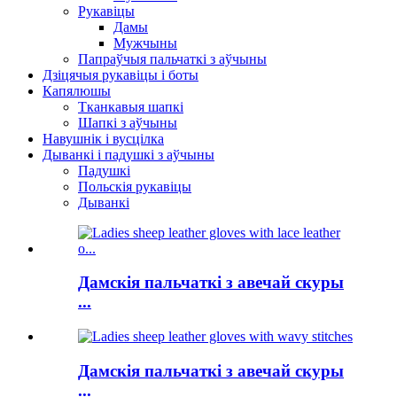
Рукавіцы
Дамы
Мужчыны
Папраўчыя пальчаткі з аўчыны
Дзіцячыя рукавіцы і боты
Капялюшы
Тканкавыя шапкі
Шапкі з аўчыны
Навушнік і вусцілка
Дыванкі і падушкі з аўчыны
Падушкі
Польскія рукавіцы
Дыванкі
Дамскія пальчаткі з авечай скуры
...
Дамскія пальчаткі з авечай скуры
...