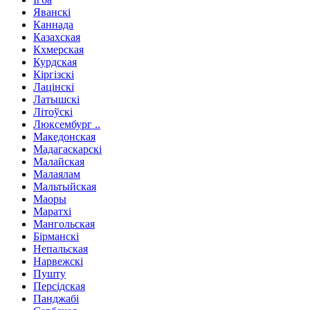
Яванскі
Каннада
Казахская
Кхмерская
Курдская
Кіргізскі
Лацінскі
Латышскі
Літоўскі
Люксембург ..
Македонская
Мадагаскарскі
Малайская
Малаялам
Мальтыйская
Маоры
Маратхі
Мангольская
Бірманскі
Непальская
Нарвежскі
Пушту
Персідская
Панджабі