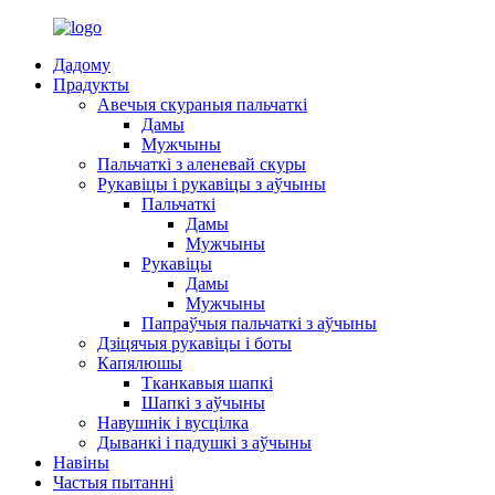
Дадому
Прадукты
Авечыя скураныя пальчаткі
Дамы
Мужчыны
Пальчаткі з аленевай скуры
Рукавіцы і рукавіцы з аўчыны
Пальчаткі
Дамы
Мужчыны
Рукавіцы
Дамы
Мужчыны
Папраўчыя пальчаткі з аўчыны
Дзіцячыя рукавіцы і боты
Капялюшы
Тканкавыя шапкі
Шапкі з аўчыны
Навушнік і вусцілка
Дыванкі і падушкі з аўчыны
Навіны
Частыя пытанні