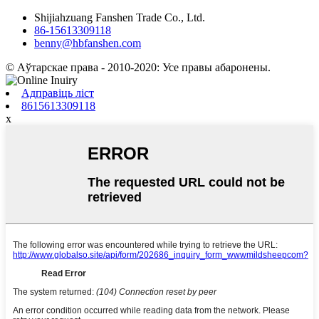
Shijiahzuang Fanshen Trade Co., Ltd.
86-15613309118
benny@hbfanshen.com
© Аўтарскае права - 2010-2020: Усе правы абаронены.
Адправіць ліст
8615613309118
x