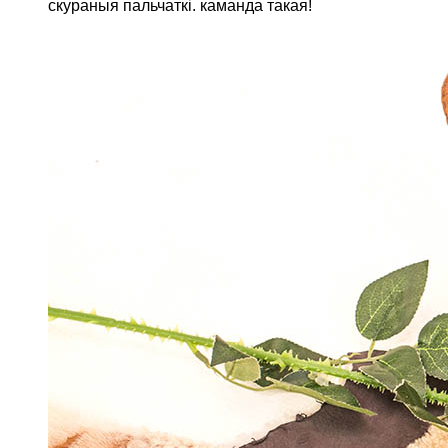
скураныя пальчаткі. каманда такая!