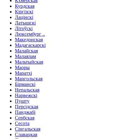
Кхмерская
Курдская
Кіргізскі
Лацінскі
Латышскі
Літоўскі
Люксембург ..
Македонская
Мадагаскарскі
Малайская
Малаялам
Мальтыйская
Маоры
Маратхі
Мангольская
Бірманскі
Непальская
Нарвежскі
Пушту
Персідская
Панджабі
Сербская
Сесота
Сінгальская
Славацкая