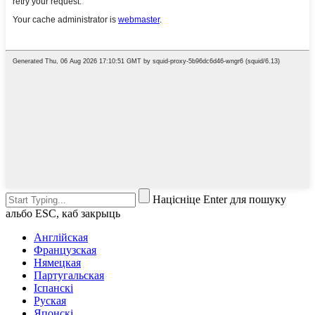
Націсніце Enter для пошуку
альбо ESC, каб закрыць
Англійская
Французская
Нямецкая
Партугальская
Іспанскі
Руская
Японскі