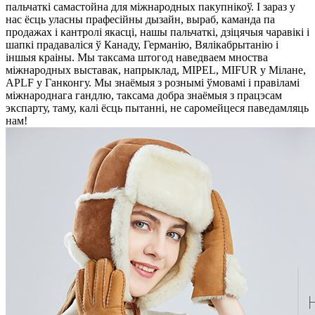
пальчаткі самастойна для міжнародных пакупнікоў. І зараз у
нас ёсць уласны прафесійны дызайн, выраб, каманда па
продажах і кантролі якасці, нашы пальчаткі, дзіцячыя чаравікі і
шапкі прадаваліся ў Канаду, Германію, Вялікабрытанію і
іншыя краіны. Мы таксама штогод наведваем мноства
міжнародных выставак, напрыклад, MIPEL, MIFUR у Мілане,
APLF у Ганконгу. Мы знаёмыя з рознымі ўмовамі і правіламі
міжнароднага гандлю, таксама добра знаёмыя з працэсам
экспарту, таму, калі ёсць пытанні, не саромейцеся паведамляць
нам!