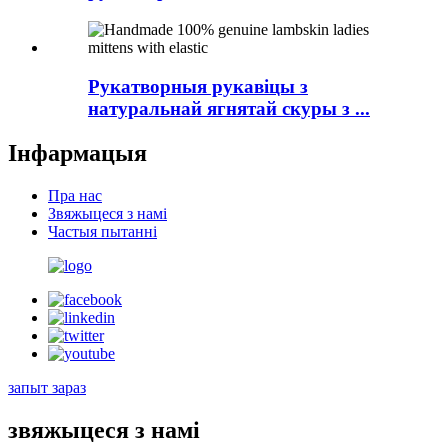
Рукатворныя рукавіцы з
натуральнай ягнятай скуры з ...
Інфармацыя
Пра нас
Звяжыцеся з намі
Частыя пытанні
запыт зараз
звяжыцеся з намі