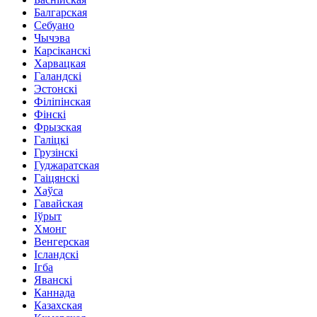
Балгарская
Себуано
Чычэва
Карсіканскі
Харвацкая
Галандскі
Эстонскі
Філіпінская
Фінскі
Фрызская
Галіцкі
Грузінскі
Гуджаратская
Гаіцянскі
Хаўса
Гавайская
Іўрыт
Хмонг
Венгерская
Ісландскі
Ігба
Яванскі
Каннада
Казахская