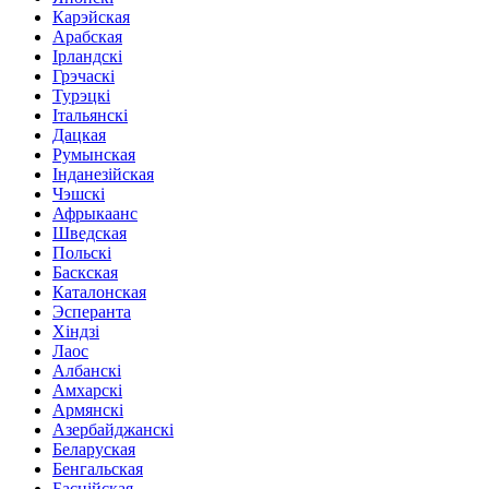
Карэйская
Арабская
Ірландскі
Грэчаскі
Турэцкі
Італьянскі
Дацкая
Румынская
Інданезійская
Чэшскі
Афрыкаанс
Шведская
Польскі
Баскская
Каталонская
Эсперанта
Хіндзі
Лаос
Албанскі
Амхарскі
Армянскі
Азербайджанскі
Беларуская
Бенгальская
Баснійская