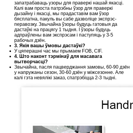
запатрабаваць узоры для праверкі нашай якасці.
Калі вам проста патрэбны ўзор для праверкі
дызайну і якасці, мы прадаставім вам ўзор
бясплатна, пакуль вы сабе дазволіце экспрэс-
перавозку. Звычайна ўзоры будуць гатовыя да
дастаўкі на працягу 1 тыдня. І ўзоры будуць
адпраўлены вам экспрэсам і паступяць у 3-5
рабочых дзён.
3. Якія вашы ўмовы дастаўкі?
У цяперашні час мы прымаем FOB, CIF.
4. Што наконт тэрмінаў для масавага
вытворчасці?
Звычайна, пасля пацверджання замовы, 60-90 дзён
у напружаны сезон, 30-60 дзён у міжсезонне. Але
калі гэта невялікі заказ, спатрэбіцца 2-3 тыдні.