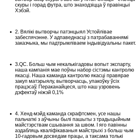
скуры і горад футра, што знаходзіцца ў правінцыі
Хэбэй.
2. Вялікі вытворчы патэнцыял Устойлівае
забеспячэнне. У адпаведнасці з патрабаваннямі
заказчыка, мы падтрымліваем індывідуальны пакет.
3.QC. Больш чым некалькігадовы вопыт экспарту,
наша кампанія мае поўны набор сістэмы кантролю
якасці. Наша каманда кантролю якасці правярае
закуп матэрыялу, вытворчасць, упакоўку ўсіх
працэсаў. Пераканайцеся, што наш узровень
дэфектаў ніжэй 0,1%
4. Хенд-мэйд каманда скрафтсмен, усе нашы
пальчаткі з аўчыны былі пашыты з традыцыйным
майстэрствам сшывання за швом. І яго павінны
аздабляць кваліфікаваныя майстрыхі з больш чым
10-гадовым досведам працы, а таксама толькі