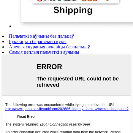
Пальчаткі з аўчыны без пальцаў
Рукавіцы з баранячай скуры
Авечыя скураныя рукавіцы без пальцаў
Самыя цёплыя пальчаткі з аўчыны