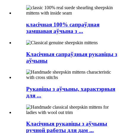
класічная 100% сапраўдная
замшавая аўчына з ...
Класічныя сапраўдныя рукавіцы з
аўчыны
Рукавіцы з аўчыны, характэрныя
для ...
Класічныя рукавіцы з аўчыны
ручной работы для дам ...