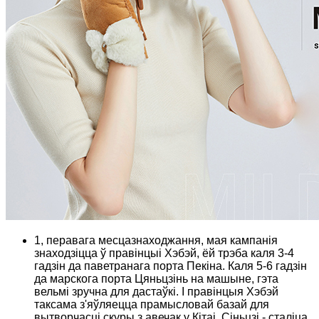
1, перавага месцазнаходжання, мая кампанія
знаходзіцца ў правінцыі Хэбэй, ёй трэба каля 3-4
гадзін да паветранага порта Пекіна. Каля 5-6 гадзін
да марскога порта Цяньцзінь на машыне, гэта
вельмі зручна для дастаўкі. І правінцыя Хэбэй
таксама з'яўляецца прамысловай базай для
вытворчасці скуры з авечак у Кітаі. Сіньцзі - сталіца