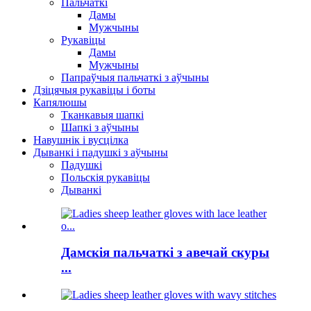
Пальчаткі
Дамы
Мужчыны
Рукавіцы
Дамы
Мужчыны
Папраўчыя пальчаткі з аўчыны
Дзіцячыя рукавіцы і боты
Капялюшы
Тканкавыя шапкі
Шапкі з аўчыны
Навушнік і вусцілка
Дыванкі і падушкі з аўчыны
Падушкі
Польскія рукавіцы
Дыванкі
Дамскія пальчаткі з авечай скуры
...