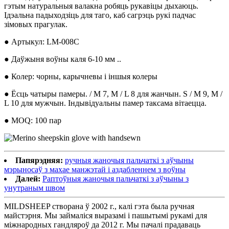
гэтым натуральныя валакна робяць рукавіцы дыхаюць.
Ідэальна падыходзіць для таго, каб сагрэць рукі падчас
зімовых прагулак.
● Артыкул: LM-008C
● Даўжыня воўны каля 6-10 мм ..
● Колер: чорны, карычневы і іншыя колеры
● Ёсць чатыры памеры. / M 7, M / L 8 для жанчын. S / M 9, M /
L 10 для мужчын. Індывідуальны памер таксама вітаецца.
● MOQ: 100 пар
Папярэдняя:
ручныя жаночыя пальчаткі з аўчыны
мэрыносаў з махае манжэтай і аздабленнем з воўны
Далей:
Раптоўныя жаночыя пальчаткі з аўчыны з
унутраным швом
MILDSHEEP створана ў 2002 г., калі гэта была ручная
майстэрня. Мы займаліся выразамі і пашытымі рукамі для
міжнародных гандляроў да 2012 г. Мы пачалі прадаваць