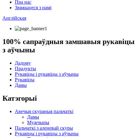
Пра нас
Звяжыцеся з намі
Англійская
100% сапраўдныя замшавыя рукавіцы
з аўчыны
Дадому
Прадукты
Рукавіцы і рукавіцы з аўчыны
Рукавіцы
Дамы
Катэгорыі
Авечыя скураныя пальчаткі
Дамы
Мужчыны
Пальчаткі з аленевай скуры
Рукавіцы і рукавіцы з аўчыны