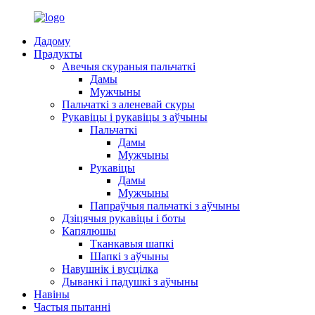
Дадому
Прадукты
Авечыя скураныя пальчаткі
Дамы
Мужчыны
Пальчаткі з аленевай скуры
Рукавіцы і рукавіцы з аўчыны
Пальчаткі
Дамы
Мужчыны
Рукавіцы
Дамы
Мужчыны
Папраўчыя пальчаткі з аўчыны
Дзіцячыя рукавіцы і боты
Капялюшы
Тканкавыя шапкі
Шапкі з аўчыны
Навушнік і вусцілка
Дыванкі і падушкі з аўчыны
Навіны
Частыя пытанні