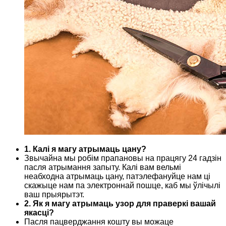
1. Калі я магу атрымаць цану?
Звычайна мы робім прапановы на працягу 24 гадзін
пасля атрымання запыту. Калі вам вельмі
неабходна атрымаць цану, патэлефануйце нам ці
скажыце нам па электроннай пошце, каб мы ўлічылі
ваш прыярытэт.
2. Як я магу атрымаць узор для праверкі вашай
якасці?
Пасля пацверджання кошту вы можаце