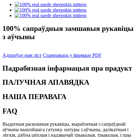
100% сапраўдныя замшавыя рукавіцы
з аўчыны
Адпраўце нам ліст
Спампаваць у фармаце PDF
Падрабязная інфармацыя пра прадукт
ПАЛУЧНАЯ АПАВЯДКА
НАША ПЕРАВАГА
FAQ
Выдатныя раскошныя рукавіцы, вырабленыя з сапраўднай
аўчыны вышэйшага гатунку. натуры з аўчыны, далікатныя і
лёгкія, дзіўна цёплыя і надзвычай трывалыя. трывалыя, і пры